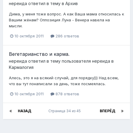
нереида
ответил в тему в
Архив
Дима, у меня тоже вопрос. А как Ваша мама относилась к
Вашим жёнам? Оппозиция Луна - Венера навела на
мысли.
10 октября 2011
286 ответов
Вегетарианство и карма.
нереида
ответил в тему пользователя
нереида
в
Kармалогия
Алесь, это я на всякий случай, для порядку))) Над всем,
что вы тут понаписали за день, тоже посмеялась.
10 октября 2011
878 ответов
НАЗАД
Страница 34 из 45
ВПЕРЁД