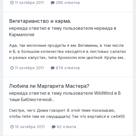
11 октября 2011
286 ответов
Вегетарианство и карма.
нереида
ответил в тему пользователя
нереида
в
Kармалогия
Ада, так молочные продукты я ем. Витамины, в том числе
и В, в большом количестве находятся в листовых салатах
и разных капустах, типа брокколи или цветной. Крупы ем...
11 октября 2011
878 ответов
Любила ли Маргарита Мастера?
нереида
ответил в тему пользователя
WildWind
в
В
тиши Библиотечной...
Смотри, чего Дима говорит: В этой теме показываю,
чтобы тебя там не смущщщать) Так что вертайся в себя!)))
10 октября 2011
92 ответа