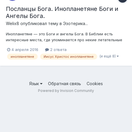
Посланцы Бога. Инопланетяне Боги и
Ангелы Бога.
Welix8
опубликовал тему в
Эзотерика...
Инопланетяне — это Боги и ангелы Бога. В Библии есть
интересные места, где упоминается про некие летательные
аппараты. Например, упоминается о том, как Иезекииль
4 апреля 2016
2 ответа
увидел «колесо», которое подняло его к другому, верхнему
(и ещё 8)
инопланетяне
Иисус Христос инопланетяне
колесу (Иез 1, 16) . Т.е. одно НЛО подняло Иезекииля в другое
НЛО. В Книге Откров...
Язык
Обратная связь
Cookies
Powered by Invision Community