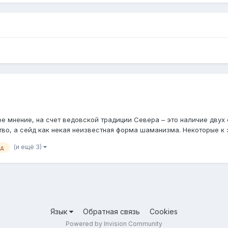
нение, на счет ведовской традиции Севера – это наличие двух ос
о, а сейд как некая неизвестная форма шаманизма. Некоторые к э
(и ещё 3)
йд
Язык
Обратная связь
Cookies
Powered by Invision Community