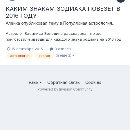
КАКИМ ЗНАКАМ ЗОДИАКА ПОВЕЗЕТ В
2016 ГОДУ
Аленка
опубликовал тему в
Популярная астрология...
Астролог Василиса Володина рассказала, что же
приготовили звезды для каждого знака зодиака на 2016 год
Многие ожидают прихода нового 2016 года, года Огненной
15 сентября 2015
3 ответа
Обезьяны, поскольку верят, что со сменой
(и ещё 2)
астрология
зодиак
покровительствующего знака, меняются и жизни людей.
Обезьяна по сути своей очень энергичное и динам...
Язык
Обратная связь
Cookies
Powered by Invision Community