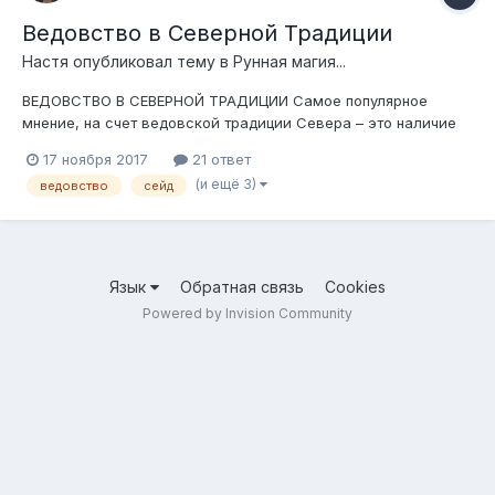
Ведовство в Северной Традиции
Настя
опубликовал тему в
Рунная магия...
ВЕДОВСТВО В СЕВЕРНОЙ ТРАДИЦИИ Самое популярное
мнение, на счет ведовской традиции Севера – это наличие
двух основных направлений, гальдра и сейда. При этом
17 ноября 2017
21 ответ
гальдр, чаще всего воспринимается как руническое
(и ещё 3)
ведовство
сейд
колдовство, а сейд как некая неизвестная форма
шаманизма. Некоторые к этой структуре также доба...
Язык
Обратная связь
Cookies
Powered by Invision Community