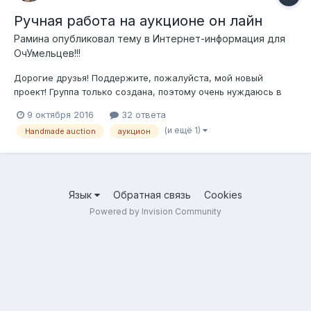
Ручная работа на аукционе он лайн
Рамина
опубликовал тему в
Интернет-информация для
ОчУмельцев!!!
Дорогие друзья! Поддержите, пожалуйста, мой новый
проект! Группа только создана, поэтому очень нуждаюсь в
помощи, чтобы раскрутить ее. Artists auction - это
9 октября 2016
32 ответа
международная группа в Фейсбуке на трех языках - иврит,
(и ещё 1)
Handmade auction
аукцион
английский, русский, для проведения аукционных торгов
эксклюзивных вещей ручной...
Язык
Обратная связь
Cookies
Powered by Invision Community