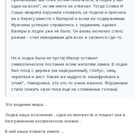
одна на всех!", но им никто не отвечал. Тогда Славе И
Саше-akapella поручили сплавать за лодкой и пригнать
ее к берегу вместе с Валерой и всем ее содержимым.
Мужчины успешно справились с заданием, однако
Валеры в лодке уже не было. Он вновь включил стелс
режим - стал невидимым для всех и затаился где-то.
Но и лодка была не пуста) Махор оставил
символическое послание всем жителям замка. В лодке
был плод с дерева (не надкушенный), глобус, заяц,
черепаха и аист. Какая же мудрость зашифрована в
этом?... Наверняка, это что-то очень важное. Форумчане
стали ломать свои пока еще не сломанные головы)
Это видение мира....
Лодка наша вселенная , одна из множеств и плывет она в
безграничном космическом океане...
В ней наша планета земля ....