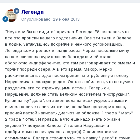
Легенда
Опубликовано:
29 июня 2013
"Неужели Вы не видите"-кричала Легенда. Ей казалось, что
все это происки нашего подсознания. Все эти змеи и Валера
в лодке. Затянувшись покрепче и немного успокоившись,
Легенда всмотрелась в гладь озера. Через несколько минут
на нее снизошла курительная благодать и ей стало
абсолютно индифферентно, кто там разговаривает со змеем и
торчит посреди озера. А в это время, Махор, мерно
раскачивался в лодке посматривая на отрубленную голову
Нарушевича лежащую рядом. Он так любил его, что не сумел
разделить его со страждущими истины. Теперь он,
Нарушевич, должен стать великим носителем "инструкции".
Купив папку" дело", он завел дела на всех укурков замка и
вписал первые главы их жизни, не забыв предварительно,
красной пастой написать диагноз на обложке. 1 графа " мать"
2 графа " отец". И правда, а что еще надо знать о жизни
укурков ?- подумал Валера. И голова Нарушевича
одобрительно покачнулась в лодке))) С неиссякаемым
оптимизмом, Валера строчил что- то в папку " дело" и точил