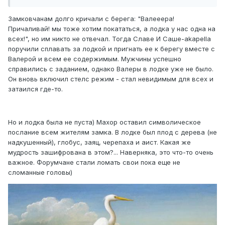
Замковчанам долго кричали с берега: "Валееера!
Причаливай! мы тоже хотим покататься, а лодка у нас одна на
всех!", но им никто не отвечал. Тогда Славе И Саше-akapella
поручили сплавать за лодкой и пригнать ее к берегу вместе с
Валерой и всем ее содержимым. Мужчины успешно
справились с заданием, однако Валеры в лодке уже не было.
Он вновь включил стелс режим - стал невидимым для всех и
затаился где-то.
Но и лодка была не пуста) Махор оставил символическое
послание всем жителям замка. В лодке был плод с дерева (не
надкушенный), глобус, заяц, черепаха и аист. Какая же
мудрость зашифрована в этом?... Наверняка, это что-то очень
важное. Форумчане стали ломать свои пока еще не
сломанные головы)