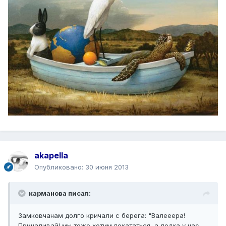
akapella
Опубликовано:
30 июня 2013
карманова писал:
Замковчанам долго кричали с берега: "Валееера!
Причаливай! мы тоже хотим покататься, а лодка у нас