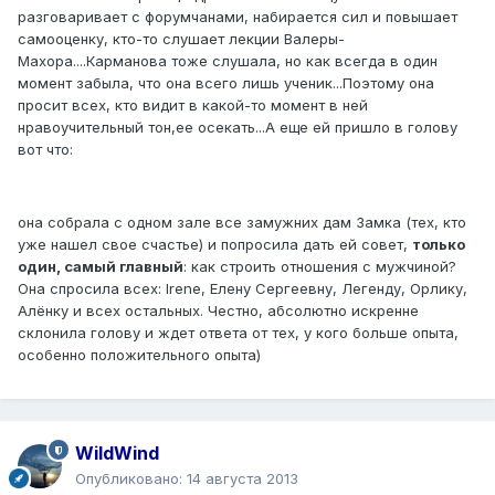
разговаривает с форумчанами, набирается сил и повышает
самооценку, кто-то слушает лекции Валеры-
Махора....Карманова тоже слушала, но как всегда в один
момент забыла, что она всего лишь ученик...Поэтому она
просит всех, кто видит в какой-то момент в ней
нравоучительный тон,ее осекать...А еще ей пришло в голову
вот что:
она собрала с одном зале все замужних дам Замка (тех, кто
уже нашел свое счастье) и попросила дать ей совет,
только
один, самый главный
: как строить отношения с мужчиной?
Она спросила всех: Irene, Елену Сергеевну, Легенду, Орлику,
Алёнку и всех остальных. Честно, абсолютно искренне
склонила голову и ждет ответа от тех, у кого больше опыта,
особенно положительного опыта)
WildWind
Опубликовано:
14 августа 2013