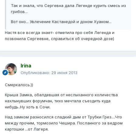
Так и знала, что Сергевна дала Легенде курить смесь из
грибов...
Вот оно... Увлечение Кастанедой и доном Хуаном...
Настя все всегда знает- отметила про себя Легенда и
позвонила Сергеевне, справиться об очередной дозе)
Irina
Опубликовано:
29 июня 2013
Смеркалось.))
Крыша Замка, обалдевшая от неслыханного количества
нахлынувших форумчан, тихо мечтала съездить куда
нибудь..Ну хоть в Сочи.
Над замком разносился сладкий дым от Трубки Грез....Что
между прочим, тормозило Чешира. Посланного за ведром
картошки ...от Лагеря.