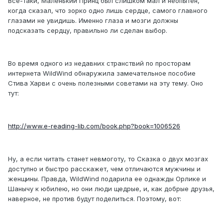
Все-таки, Маленький Принц был слишком мал и неопытен,
когда сказал, что зорко одно лишь сердце, самого главного
глазами не увидишь. Именно глаза и мозги должны
подсказать сердцу, правильно ли сделан выбор.
Во время одного из недавних странствий по просторам
интернета WildWind обнаружила замечательное пособие
Стива Харви с очень полезными советами на эту тему. Оно
тут:
http://www.e-reading-lib.com/book.php?book=1006526
Ну, а если читать станет невмоготу, то Сказка о двух мозгах
доступно и быстро расскажет, чем отличаются мужчины и
женщины. Правда, WildWind подарила ее однажды Орлике и
Шанычу к юбилею, но они люди щедрые, и, как добрые друзья,
наверное, не против будут поделиться. Поэтому, вот: