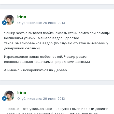
Irina
Опубликовано:
29 июня 2013
Чешир честно пытался пройти сквозь стены замка при помощи
волшебной улыбки...мешало ведро. \простое
такое..эмалированное ведро (по случаю отнятое янычарами у
доверчивой селянки).
Израсходовав запас любезностей, Чешир решил
воспользоваться кошачьими природными данными.
А именно - вскарабкаться на Дерево....
Irina
Опубликовано:
29 июня 2013
- Вообще - это ужас..раньше - не нужны были все эти допинги
- варенье, водка, Волшебный Табак...- думал Чешир, по