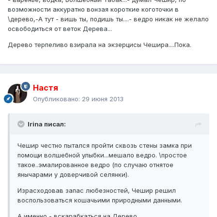
возможности аккуратно вонзая короткие коготочки в
\дерево,-А тут - вишь ты, подишь ты....- ведро никак не желало
освободиться от веток Дерева...
Дерево терпеливо взирала на экзерцисы Чешира....Пока.
Настя
Опубликовано:
29 июня 2013
Irina писал:
Чешир честно пытался пройти сквозь стены замка при
помощи волшебной улыбки...мешало ведро. \простое
такое..эмалированное ведро (по случаю отнятое
янычарами у доверчивой селянки).
Израсходовав запас любезностей, Чешир решил
воспользоваться кошачьими природными данными.
А именно - вскарабкаться на Дерево....