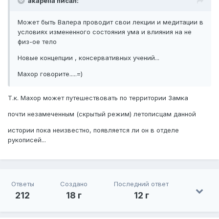
akapella писал:
Может быть Валера проводит свои лекции и медитации в
условиях измененного состояния ума и влияния на не
физ-ое тело
Новые концепции , консервативных учений...
Махор говорите.....=)
Т.к. Махор может путешествовать по территории Замка
почти незамеченным (скрытый режим) летописцам данной
истории пока неизвестно, появляется ли он в отделе
рукописей...
Ответы
Создано
Последний ответ
212
18 г
12 г