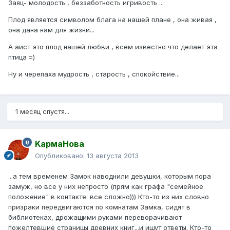
Заяц- молодость , беззаботность игривость ...
Плод является символом блага на нашей плане , она живая ,
она дана нам для жизни...
А аист это плод нашей любви , всем известно что делает эта
птица =)
Ну и черепаха мудрость , старость , спокойствие...
1 месяц спустя...
KармаНова
Опубликовано:
13 августа 2013
...а тем временем Замок наводнили девушки, которым пора
замуж, но все у них непросто (прям как графа "семейное
положение" в контакте: все сложно))) Кто-то из них словно
призраки передвигаются по комнатам Замка, сидят в
библиотеках, дрожащими руками переворачивают
пожелтевшие страницы древних книг...и ищут ответы. Кто-то