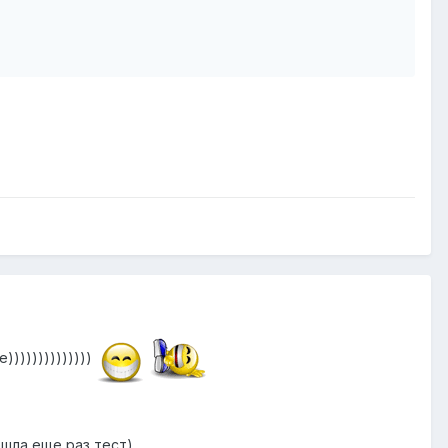
))))))))))))))
ла еще раз тест)...