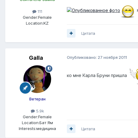
я
111
Gender:
Female
Location:
KZ
Цитата
Galla
Опубликовано:
27 ноября 2011
ко мне Карла Бруни пришла
Ветеран
5.9k
Gender:
Female
Location:
Бат Ям
Interests:
медицина
Цитата