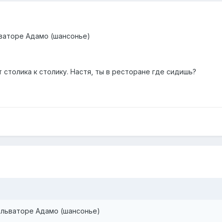
ваторе Адамо (шансонье)
т столика к столику. Настя, ты в ресторане где сидишь?
альваторе Адамо (шансонье)