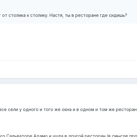
 от столика к столику. Настя, ты в ресторане где сидишь?
все сели у одного и того же окна и в одном и том же ресторане
о Сальваторе Адамо и ушла в другой ресторан (в смысле прош