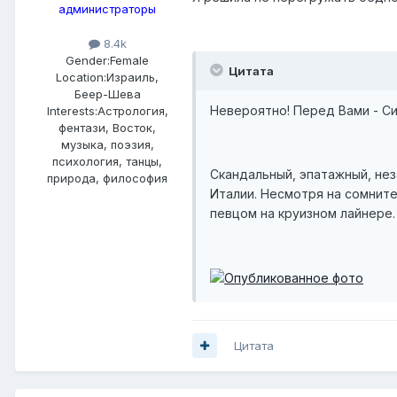
администраторы
8.4k
Gender:
Female
Цитата
Location:
Израиль,
Беер-Шева
Невероятно! Перед Вами - Си
Interests:
Астрология,
фентази, Восток,
музыка, поэзия,
психология, танцы,
Скандальный, эпатажный, не
природа, философия
Италии. Несмотря на сомните
певцом на круизном лайнере. 
Цитата