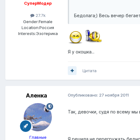
СуперМодер
Бедолага;) Весь вечер бегает
27.7k
Gender:
Female
Location:
Россия
Interests:
Эзотерика
Я у окошка...
Цитата
Аленка
Опубликовано:
27 ноября 2011
Так, девочки, судя по всему мы 
Главные
Я решила не перегружать бедног