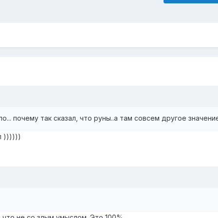
о... почему так сказал, что руны..а там совсем другое значение
))))))
, что не со злым умыслом. Это 100%.