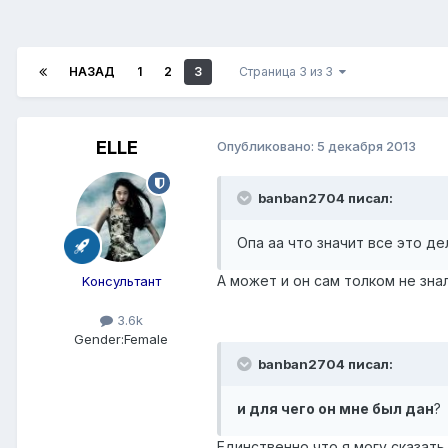
НАЗАД
1
2
3
Страница 3 из 3
ELLE
Опубликовано:
5 декабря 2013
banban2704 писал:
Опа аа что значит все это дел
А может и он сам толком не знал 
Kонсультант
3.6k
Gender:
Female
banban2704 писал:
и для чего он мне был дан
?
Единственно что я могу сказать