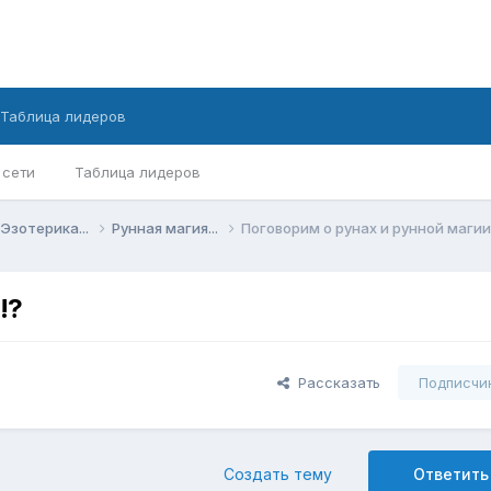
Таблица лидеров
 сети
Таблица лидеров
Эзотерика...
Рунная магия...
Поговорим о рунах и рунной магии
!?
Рассказать
Подписчи
Создать тему
Ответить