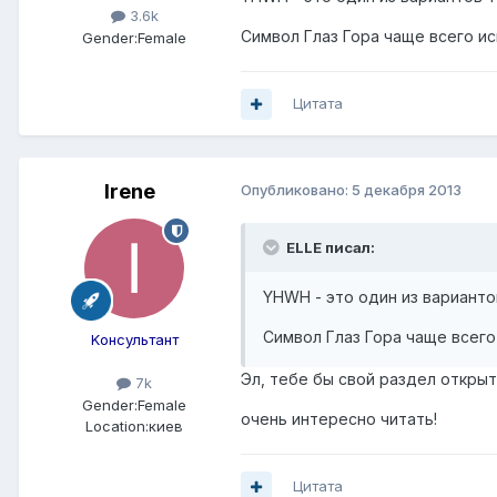
3.6k
Символ Глаз Гора чаще всего ис
Gender:
Female
Цитата
Irene
Опубликовано:
5 декабря 2013
ELLE писал:
YHWH - это один из варианто
Символ Глаз Гора чаще всего
Kонсультант
Эл, тебе бы свой раздел открыть
7k
Gender:
Female
очень интересно читать!
Location:
киев
Цитата