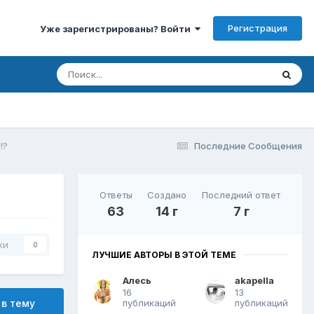
Регистрация
Уже зарегистрированы? Войти
!?
Последние Сообщения
Ответы
Создано
Последний ответ
63
14 г
7 г
ки
0
ЛУЧШИЕ АВТОРЫ В ЭТОЙ ТЕМЕ
Алесь
akapella
16
13
публикаций
публикаций
 в тему