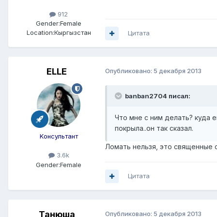
912
Gender:
Female
Location:
Кыргызстан
Цитата
ELLE
Опубликовано:
5 декабря 2013
banban2704 писал:
Что мне с ним делать? куда е
покрыла..он так сказал.
Kонсультант
Ломать нельзя, это священные с
3.6k
Gender:
Female
Цитата
Танюша
Опубликовано:
5 декабря 2013