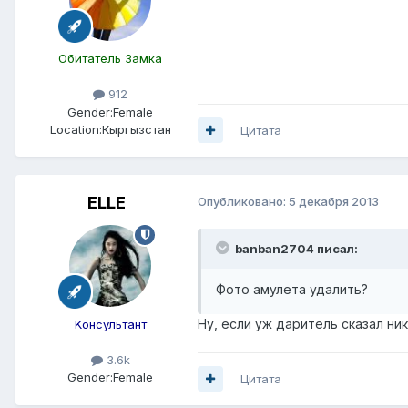
Обитатель Замка
912
Gender:
Female
Location:
Кыргызстан
Цитата
ELLE
Опубликовано:
5 декабря 2013
banban2704 писал:
Фото амулета удалить?
Ну, если уж даритель сказал ни
Kонсультант
3.6k
Gender:
Female
Цитата