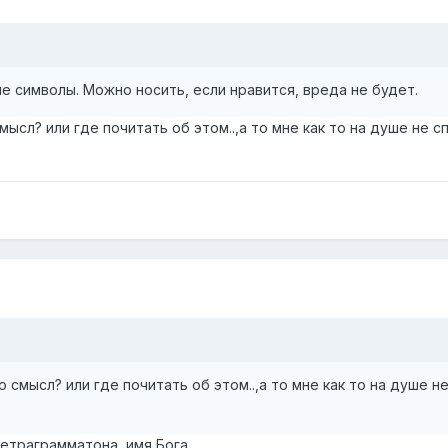
е символы. Можно носить, если нравится, вреда не будет.
 смысл? или где почитать об этом..,а то мне как то на душе не 
го смысл? или где почитать об этом..,а то мне как то на душе н
етраграмматона, имя Бога.