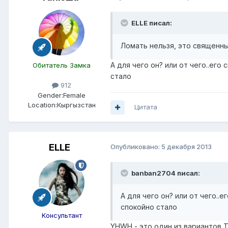
ELLE писал:
Ломать нельзя, это священны
А для чего он? или от чего..его
Обитатель Замка
стало
912
Gender:
Female
Location:
Кыргызстан
Цитата
ELLE
Опубликовано:
5 декабря 2013
banban2704 писал:
А для чего он? или от чего..е
спокойно стало
Kонсультант
YHWH - это один из вариантов Т