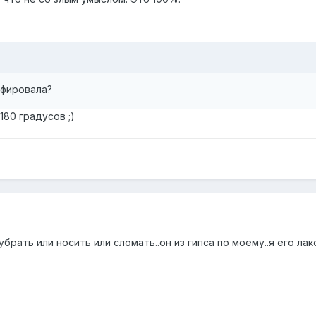
афировала?
80 градусов ;)
убрать или носить или сломать..он из гипса по моему..я его ла