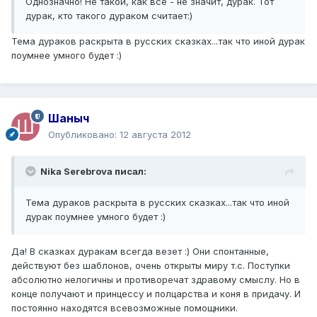
Однозначно! Не такой, как все - не значит, дурак. Тот
дурак, кто такого дураком считает:)
Тема дураков раскрыта в русских сказках...так что иной дурак
поумнее умного будет :)
Шаныч
Опубликовано:
12 августа 2012
Nika Serebrova писал:
Тема дураков раскрыта в русских сказках...так что иной
дурак поумнее умного будет :)
Да! В сказках дуракам всегда везет :) Они спонтанные,
действуют без шаблонов, очень открыты миру т.с. Поступки
абсолютно нелогичны и противоречат здравому смыслу. Но в
конце получают и принцессу и полцарства и коня в придачу. И
постоянно находятся всевозможные помощники.