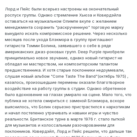
Лорд и Пейс были всерьез настроены на окончательный
роспуск группы. Однако стремление Хьюза и Ковердэйла
оставаться на музыкальном Олимпе вкупе с желанием
менеджмента сохранить "раскрученнную" торговую марку
вынудило искать компромиссное решение. Через несколько
месяцев после ухода Блэкмора в группу приглашают
гитариста Томми Болина, заявившего о себе в ряде
американских джаз-роковых групп. Deep Purple приобрели
принципиально новое звучание, однако новый гитарист не
обладал ни мастерством, ни композиторским талантом
предшественника. И хотя старые поклонники недоумевали,
слушая новый альбом "Come Taste The Band"(октябрь 1975) ,
казалось, произошедшие перемены оказали благотворное
воздействие на работу группы в студии. Однако обретенное
было вдохновение на глазах умирало на сцене. Мало того, что
публика не хотела смириться с заменой Блэкмора, вскоре
выяснилось, что Болин серьезно пристрастился к наркотикам
и начал постепенно утрачивать и навыки игры и чувство
реальности. Британское турне в марте 1976 г. стало пыткой
для музыкантов и колоссальным разочарованием для
поклонников. Ковердэйл, Лорд и Пейс решили, что дальше так