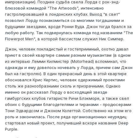
импровизации). Позднее судьба свела Лорда с рок-энд-
блюзовой командой "The Artwoods", интенсивно
гастролировавшей в лондонских клубах. Выход "в свет"
позволил Лорду познакомиться со многими тогдашними и
будущими звездами, вроде Ронни Вуда. Джон тогда брался за
любую работу. Так подвернулась команда под названием "The
Flowerpot Men", в которой бассистом служил Ник Симпер.
Джон, человек покладистый и гостеприимный, охотно давал
приют в своей квартире самым разным музыкантам (в одном
из интервью Лемми Килмистер (Motorhead) вспоминал, что
однажды и ему довелось ночевать у Лорда, причем сам Джон
был на гастролях). В один прекрасный день в этой квартире
обосновался Крис Кертис, человек одержимый проектами
столь же разнообразными сколь и призрачными. Однако
именно он рассказал Лорду о восходящей звезде
гамбургских клубов гитаристе Ричи Блэкморе, а также свел
обоих с будущими благодетелями и тиранами - продюсерами
Тони Эдвардсом и Джоном Колеттой. Собственно на этом его
роль и закончилась. После ряда организационных неурядиц
стартовал новый проект, получивший вскоре название Deep
Purple.