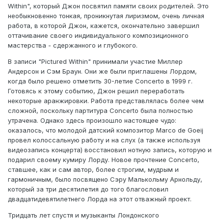
Within", который Джон посвятил памяти своих родителей. Это
необыкновенно тонкая, проникнутая лиризмом, очень личная
работа, в которой Джон, кажется, окончательно завершил
оттачивание своего индивидуального композиционного
мастерства - сдержанного и глубокого.
В записи "Pictured Within" принимали участие Миллер
Андерсон и Сэм Браун. Они же были приглашены Лордом,
когда было решено отметить 30-летие Concerto в 1999 г.
Готовясь к этому событию, Джон решил переработать
некоторые аранжировки. Работа представлялась более чем
сложной, поскольку партитура Concerto была полностью
утрачена. Однако здесь произошло настоящее чудо:
оказалось, что молодой датский композитор Marco de Goeij
провел колоссальную работу и на слух (а также используя
видеозапись концерта) восстановил нотную запись, которую и
подарил своему кумиру Лорду. Новое прочтение Concerto,
ставшее, как и сам автор, более строгим, мудрым и
гармоничным, было посвящено Сэру Малькольму Арнольду,
который за три десятилетия до того благословил
двадцатидевятилетнего Лорда на этот отважный проект.
Тридцать лет спустя и музыканты Лондонского