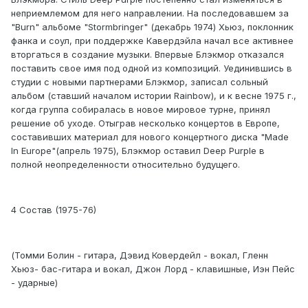
неприемлемом для него направлении. На последовавшем за
"Burn" альбоме "Stormbringer" (декабрь 1974) Хьюз, поклонник
фанка и соул, при поддержке Кавердэйла начал все активнее
вторгаться в создание музыки. Впервые Блэкмор отказался
поставить свое имя под одной из композиций. Уединившись в
студии с новыми партнерами Блэкмор, записал сольный
альбом (ставший началом истории Rainbow), и к весне 1975 г.,
когда группа собиралась в новое мировое турне, принял
решение об уходе. Отыграв несколько концертов в Европе,
составивших материал для нового концертного диска "Made
In Europe"(апрель 1975), Блэкмор оставил Deep Purple в
полной неопределенности относительно будущего.
4 Состав (1975-76)
(Томми Болин - гитара, Дэвид Ковердейл - вокал, Гленн
Хьюз- бас-гитара и вокал, Джон Лорд - клавишные, Иэн Пейс
- ударные)