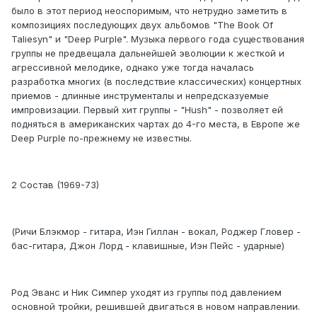
было в этот период неоспоримым, что нетрудно заметить в
композициях последующих двух альбомов "The Book Of
Taliesyn" и "Deep Purple". Музыка первого года существования
группы не предвещала дальнейшей эволюции к жесткой и
агрессивной мелодике, однако уже тогда началась
разработка многих (в последствие классических) концертных
приемов - длинные инструменталы и непредсказуемые
импровизации. Первый хит группы - "Hush" - позволяет ей
подняться в американских чартах до 4-го места, в Европе же
Deep Purple по-прежнему не известны.
2 Состав (1969-73)
(Ричи Блэкмор - гитара, Иэн Гиллан - вокал, Роджер Гловер -
бас-гитара, Джон Лорд - клавишные, Иэн Пейс - ударные)
Род Эванс и Ник Симпер уходят из группы под давлением
основной тройки, решившей двигаться в новом направлении.