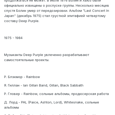
продолжаться не может. В июле 1976 Болин и Хьюз были
официально извещены о роспуске группы. Несколько месяцев
спустя Болин умер от передозировки. Альбом "Last Concert In
Japan" (декабрь 1975) стал грустной эпитафией четвертому
составу Deep Purple.
1975 - 1984
Музыканты Deep Purple увлеченно разрабатывают
самостоятельные проекты.
Р. Блэкмор - Rainbow
Я. Гиллан - Ian Gillan Band, Gillan, Black Sabbath
Р. Гловер - Rainbow, сольные альбомы, продюсерская работа
Д. Лорд - PAL (Paice, Ashton, Lord), Whitesnake, сольные
альбомы