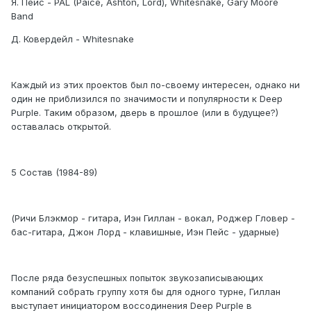
Я. Пейс - PAL (Paice, Ashton, Lord), Whitesnake, Gary Moore
Band
Д. Ковердейл - Whitesnake
Каждый из этих проектов был по-своему интересен, однако ни
один не приблизился по значимости и популярности к Deep
Purple. Таким образом, дверь в прошлое (или в будущее?)
оставалась открытой.
5 Состав (1984-89)
(Ричи Блэкмор - гитара, Иэн Гиллан - вокал, Роджер Гловер -
бас-гитара, Джон Лорд - клавишные, Иэн Пейс - ударные)
После ряда безуспешных попыток звукозаписывающих
компаний собрать группу хотя бы для одного турне, Гиллан
выступает инициатором воссодинения Deep Purple в