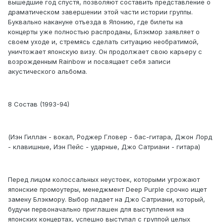
вышедшие год спустя, позволяют составить представление о
драматическом завершении этой части истории группы.
Буквально накануне отъезда в Японию, где билеты на
концерты уже полностью распроданы, Блэкмор заявляет о
своем уходе и, стремясь сделать ситуацию необратимой,
уничтожает японскую визу. Он продолжает свою карьеру с
возрожденным Rainbow и посвящает себя записи
акустического альбома.
8 Состав (1993-94)
(Иэн Гиллан - вокал, Роджер Гловер - бас-гитара, Джон Лорд
- клавишные, Иэн Пейс - ударные, Джо Сатриани - гитара)
Перед лицом колоссальных неустоек, которыми угрожают
японские промоутеры, менеджмент Deep Purple срочно ищет
замену Блэкмору. Выбор падает на Джо Сатриани, который,
будучи первоначально приглашен для выступления на
японских концертах, успешно выступал с группой целых