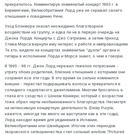
прекратилось. Комментируя знаменитый концерт 1993 г. в
Бирмингеме, Великобритания Лорд уже не скрывал своего
отношения к поведению Ричи.
Уход Блэкмора оказал неожиданно благотворное
воздействие на группу, и едва ли не в первую очередь на
Джона Лорда. Концерты с Джо Сатриани, а затем приход
Стива Морса вернули ему интерес к работе и импровизациям.
Те кто, видели на концертах знаменитые "дуэли" органа и
гитары в исполнении Лорда и Морса знают, о чем я говорю.
В 1995 - 96 гг. Джон Лорд пережил тяжелое потрясение -
утрату обоих родителей, близкие отношения с которыми они
сохранял все эти годы. В это время он сильно изменился
внешне - перестал подкрашивать волосы и превратился в
солидного седовласого джентльмена. Многим бросалось в
глаза его сходство с Шоном Коннери, который с возрастом
тоже обрел черты необыкновенного благородства. Несмотря
на интенсивную концертную деятельность (Deep Purple,
кажется, никогда так много не выступали как в эти годы),
Лорд находил время для уединения в Испании,
Великобритании или Швейцарии. Итогом этих периодов
творческого затворничества стал сольный альбом "Pictured