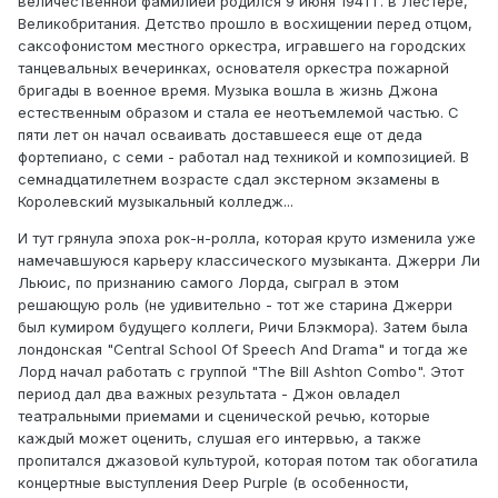
величественной фамилией родился 9 июня 1941 г. в Лестере,
Великобритания. Детство прошло в восхищении перед отцом,
саксофонистом местного оркестра, игравшего на городских
танцевальных вечеринках, основателя оркестра пожарной
бригады в военное время. Музыка вошла в жизнь Джона
естественным образом и стала ее неотъемлемой частью. С
пяти лет он начал осваивать доставшееся еще от деда
фортепиано, с семи - работал над техникой и композицией. В
семнадцатилетнем возрасте сдал экстерном экзамены в
Королевский музыкальный колледж...
И тут грянула эпоха рок-н-ролла, которая круто изменила уже
намечавшуюся карьеру классического музыканта. Джерри Ли
Льюис, по признанию самого Лорда, сыграл в этом
решающую роль (не удивительно - тот же старина Джерри
был кумиром будущего коллеги, Ричи Блэкмора). Затем была
лондонская "Central School Of Speech And Drama" и тогда же
Лорд начал работать с группой "The Bill Ashton Combo". Этот
период дал два важных результата - Джон овладел
театральными приемами и сценической речью, которые
каждый может оценить, слушая его интервью, а также
пропитался джазовой культурой, которая потом так обогатила
концертные выступления Deep Purple (в особенности,