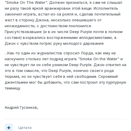
"Smoke On The Water". Должен признаться, я сам не слышал
ни разу такой яркой аранжировки этой вещи. Исполнитель
закончил играть, встал из-за рояля и, сделав почтительный
жест в сторону Джона, несколько опешившего от
неожиданности, с достоинством поклонился.
Присутствовавшие (и в их числе Deep Purple почти в полном
составе) взорвались восторженными аплодисментами, а
Джон с чувством потряс руку молодого дарования.
...Как-то один из журналистов спросил Лорда, как ему не
наскучило столько лет подряд играть "Smoke On the Water" и
не чувствует ли он себя узником Deep Purple. Джон ответил на
это в том смысле, что Deep Purple, конечно своего рода
тюрьма, но он чувствует себя в ней свободным. Скромный
джентльмен мог бы добавить, что сам построил эту пурпурную
темницу.
Андрей Гусенков,
Цитата