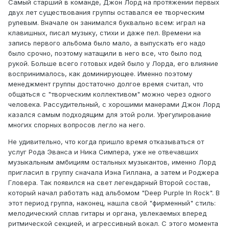
Самый старший в команде, Джон Лорд на протяжении первых
двух лет существования группы оставался ее творческим
рулевым. Вначале он занимался буквально всем: играл на
клавишных, писал музыку, стихи и даже пел. Времени на
запись первого альбома было мало, а выпускать его надо
было срочно, поэтому натащили в него все, что было под
рукой. Больше всего готовых идей было у Лорда, его влияние
воспринималось, как доминирующее. Именно поэтому
менеджмент группы достаточно долгое время считал, что
общаться с "творческим коллективом" можно через одного
человека. Рассудительный, с хорошими манерами Джон Лорд
казался самым подходящим для этой роли. Урегулирование
многих спорных вопросов легло на него.
Не удивительно, что когда пришло время отказываться от
услуг Рода Эванса и Ника Симпера, уже не отвечавших
музыкальным амбициям остальных музыкантов, именно Лорд
пригласил в группу сначала Иэна Гиллана, а затем и Роджера
Гловера. Так появился на свет легендарный Второй состав,
который начал работать над альбомом "Deep Purple In Rock". В
этот период группа, наконец, нашла свой "фирменный" стиль:
мелодический сплав гитары и органа, увлекаемых вперед
ритмической секцией, и агрессивный вокал. С этого момента