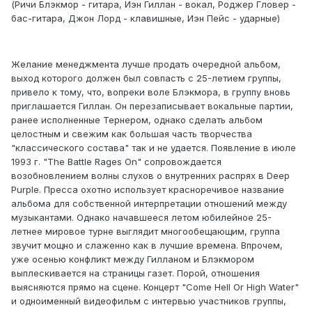
(Ричи Блэкмор - гитара, Иэн Гиллан - вокал, Роджер Гловер -
бас-гитара, Джон Лорд - клавишные, Иэн Пейс - ударные)
Желание менеджмента лучше продать очередной альбом,
выход которого должен был совпасть с 25-летием группы,
привело к тому, что, вопреки воле Блэкмора, в группу вновь
приглашается Гиллан. Он перезаписывает вокальные партии,
ранее исполненные Тернером, однако сделать альбом
целостным и свежим как большая часть творчества
"классического состава" так и не удается. Появление в июле
1993 г. "The Battle Rages On" сопровождается
возобновлением волны слухов о внутренних распрях в Deep
Purple. Пресса охотно использует красноречивое название
альбома для собственной интерпретации отношений между
музыкантами. Однако начавшееся летом юбилейное 25-
летнее мировое турне выглядит многообещающим, группа
звучит мощно и слаженно как в лучшие времена. Впрочем,
уже осенью конфликт между Гилланом и Блэкмором
выплескивается на страницы газет. Порой, отношения
выясняются прямо на сцене. Концерт "Come Hell Or High Water"
и одноименный видеофильм с интервью участников группы,