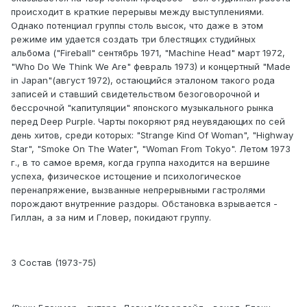
происходит в краткие перерывы между выступлениями.
Однако потенциал группы столь высок, что даже в этом
режиме им удается создать три блестящих студийных
альбома ("Fireball" сентябрь 1971, "Machine Head" март 1972,
"Who Do We Think We Are" февраль 1973) и концертный "Made
in Japan"(август 1972), остающийся эталоном такого рода
записей и ставший свидетельством безоговорочной и
бессрочной "капитуляции" японского музыкального рынка
перед Deep Purple. Чарты покоряют ряд неувядающих по сей
день хитов, среди которых: "Strange Kind Of Woman", "Highway
Star", "Smoke On The Water", "Woman From Tokyo". Летом 1973
г., в то самое время, когда группа находится на вершине
успеха, физическое истощение и психологическое
перенапряжение, вызванные непрерывными гастролями
порождают внутренние раздоры. Обстановка взрывается -
Гиллан, а за ним и Гловер, покидают группу.
3 Состав (1973-75)