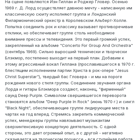
На сцене появляются Иэн Гиллан и Роджер Гловер. Осенью
1969 г. Д. Лорд осуществляет давнюю мечту - написанную им
классическую сюиту исполняют группа и Лондонский
Филармонический оркестр в Королевском Альберт-Холле.
Попытка соединить рок и классику вызывает противоречивые
отклики, но обеспечивает группе столь необходимое
внимание прессы и телевидения. Это первый громкий успех,
закрепленный на альбоме "Concerto For Group And Orchestra"
(сентябрь 1969). Сильно выросший технически и творчески
Блэкмор, постепенно выходит на первый план. Добавим к
этому агрессивный вокал Гиллана (прославившегося в 1970 г.
блестящим исполнением партии Христа в рок-опере "Jesus
Christ Superstar"), твердый бас Гловера - и мы на пороге
рождения нового стиля группы. Соединение звучания органа
Лорда и гитары Блэкмора создают, наконец, "фирменный"
саунд Deep Purple. Символом свершившегося переворота
становятся альбом "Deep Purple In Rock" (июнь 1970 г.) и сингл
"Black Night", обеспечивающие группе лидирующие места в
чартах на год вперед. Стремясь закрепить коммерческий
успех, менеджеры группы навязывают музыкантам
сверхинтенсивную концертную деятельность. С одной
стороны, это дает огромный опыт, а с другой - негативно
сказывается на творческом процессе - вся студийная работа