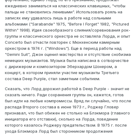
ежедневно заниматься на классических клавишных, "чтобы
пальцы не становились ленивыми". Использовать рояль на
записях ему удавалось лишь в работе над сольными
альбомами ("Sarabande" 1975, "Before I Forget" 1982, "Pictured
Within" 1998). Идея своеобразного слияния/соревнования рок-
группы и классического оркестра не оставляла Лорда, и опыт
Concerto был отчасти повторен с Мюнхенским камерным
оркестром в 1974 г. ("Windows"). Еще в период работы над
"Gemini Suit", Джон оценил мастерство и отсутствие снобизма
немецких музыкантов. Музыка была написана в сотворчестве
с дирижером и композитором Эберхардом Шонером, а
концерт, в котором приняли участие музыканты Третьего
состава Deep Purple, стал заметным событием.
Сказать, что Лорд дорожил работой в Deep Purple - значит не
сказать ничего. Ради сохранения группы он, кажется, готов
был идти на любые компромиссы. Вряд ли случайно, что после
распада Второго состава в июне 1973 г., Роджер Гловер
признавал, что был обижен не столько на Блэкмора (главного
инициатора его отставки), сколько на Лорда, поведение
которого казалось Роджеру предательством. В 1975 г. после
ухода Блэкмора Лорд был сторонником продолжения