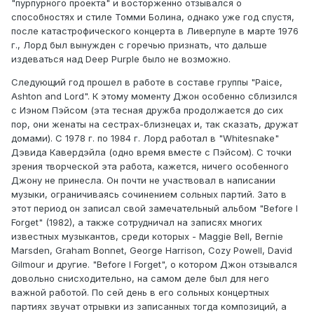
"пурпурного проекта" и восторженно отзывался о
способностях и стиле Томми Болина, однако уже год спустя,
после катастрофического концерта в Ливерпуле в марте 1976
г., Лорд был вынужден с горечью признать, что дальше
издеваться над Deep Purple было не возможно.
Следующий год прошел в работе в составе группы "Paice,
Ashton and Lord". К этому моменту Джон особенно сблизился
с Иэном Пэйсом (эта тесная дружба продолжается до сих
пор, они женаты на сестрах-близнецах и, так сказать, дружат
домами). С 1978 г. по 1984 г. Лорд работал в "Whitesnake"
Дэвида Кавердэйла (одно время вместе с Пэйсом). С точки
зрения творческой эта работа, кажется, ничего особенного
Джону не принесла. Он почти не участвовал в написании
музыки, ограничиваясь сочинением сольных партий. Зато в
этот период он записал свой замечательный альбом "Before I
Forget" (1982), а также сотрудничал на записях многих
известных музыкантов, среди которых - Maggie Bell, Bernie
Marsden, Graham Bonnet, George Harrison, Cozy Powell, David
Gilmour и другие. "Before I Forget", о котором Джон отзывался
довольно снисходительно, на самом деле был для него
важной работой. По сей день в его сольных концертных
партиях звучат отрывки из записанных тогда композиций, а