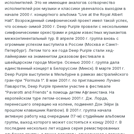
исполнителей. Это не имеющее аналогов сотворчество
исполнителей рок-музыки и классики увенчалось выходом в
начале 2000 г. концертного альбома "Live at the Royal Albert
Hall". Возрожденный симфонический проект имел такой успех,
что осенью-зимой 2000 г. Deep Purple провели с несколькими
симфоническими оркестрами и рядом известных музыкантов
межконтинентальный тур. В апреле 2000 г. группа вновь с
огромным успехом выступила в России (Москва и Санкт-
Петербург). Летом того же года Deep Purple стали хед-
лайнерами на знаменитом джазовом фестивале в
швейцарском городе Монтре. Осенью 2000 г. группа дала
единственный концерт в Белоруссии (Минск). В марте 2001 г.
Deep Purple выступили в Мельбурне в рамках австралийского
гран-при "Formula 1". В мае 2001 г. по приглашению Лучано
Паваротти, Deep Purple приняли участие в фестивале
"Pavarotti and Friends" в помощь детям Афганистана. На
европейском туре летом-осенью 2001 г. Дж. Лорда,
перенесшего операцию на колене, подменял Дон Эйри (в
прошлом клавишник Rainbow). В 2001 г. группа начала
активную работу над очередным (17-м) студийным альбомом
группы, выход которого может состояться к концу 2002 г. В
последние несколько лет издана серия ремастированных