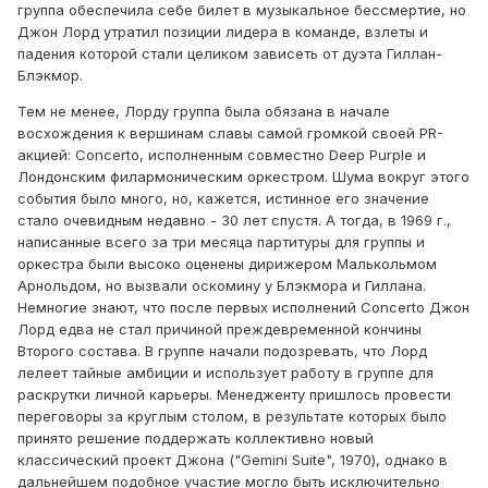
группа обеспечила себе билет в музыкальное бессмертие, но
Джон Лорд утратил позиции лидера в команде, взлеты и
падения которой стали целиком зависеть от дуэта Гиллан-
Блэкмор.
Тем не менее, Лорду группа была обязана в начале
восхождения к вершинам славы самой громкой своей PR-
акцией: Concerto, исполненным совместно Deep Purple и
Лондонским филармоническим оркестром. Шума вокруг этого
события было много, но, кажется, истинное его значение
стало очевидным недавно - 30 лет спустя. А тогда, в 1969 г.,
написанные всего за три месяца партитуры для группы и
оркестра были высоко оценены дирижером Малькольмом
Арнольдом, но вызвали оскомину у Блэкмора и Гиллана.
Немногие знают, что после первых исполнений Concerto Джон
Лорд едва не стал причиной прeждевременной кончины
Второго состава. В группе начали подозревать, что Лорд
лелеет тайные амбиции и использует работу в группе для
раскрутки личной карьеры. Менедженту пришлось провести
переговоры за круглым столом, в результате которых было
принято решение поддержать коллективно новый
классический проект Джона ("Gemini Suite", 1970), однако в
дальнейшем подобное участие могло быть исключительно