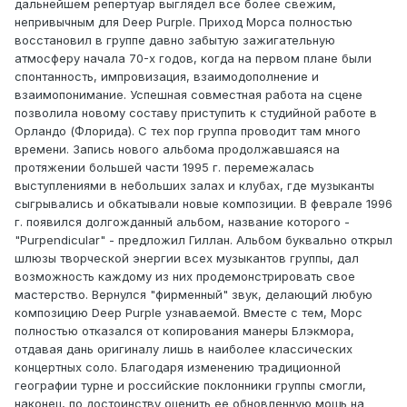
дальнейшем репертуар выглядел все более свежим,
непривычным для Deep Purple. Приход Морса полностью
восстановил в группе давно забытую зажигательную
атмосферу начала 70-х годов, когда на первом плане были
спонтанность, импровизация, взаимодополнение и
взаимопонимание. Успешная совместная работа на сцене
позволила новому составу приступить к студийной работе в
Орландо (Флорида). С тех пор группа проводит там много
времени. Запись нового альбома продолжавшаяся на
протяжении большей части 1995 г. перемежалась
выступлениями в небольших залах и клубах, где музыканты
сыгрывались и обкатывали новые композиции. В феврале 1996
г. появился долгожданный альбом, название которого -
"Purpendicular" - предложил Гиллан. Альбом буквально открыл
шлюзы творческой энергии всех музыкантов группы, дал
возможность каждому из них продемонстрировать свое
мастерство. Вернулся "фирменный" звук, делающий любую
композицию Deep Purple узнаваемой. Вместе с тем, Морс
полностью отказался от копирования манеры Блэкмора,
отдавая дань оригиналу лишь в наиболее классических
концертных соло. Благодаря изменению традиционной
географии турне и российские поклонники группы смогли,
наконец, по достоинству оценить ее обновленную мощь на