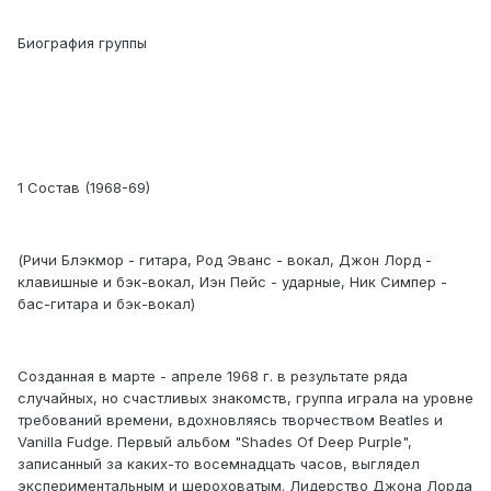
Биография группы
1 Состав (1968-69)
(Ричи Блэкмор - гитара, Род Эванс - вокал, Джон Лорд -
клавишные и бэк-вокал, Иэн Пейс - ударные, Ник Симпер -
бас-гитара и бэк-вокал)
Созданная в марте - апреле 1968 г. в результате ряда
случайных, но счастливых знакомств, группа играла на уровне
требований времени, вдохновляясь творчеством Beatles и
Vanilla Fudge. Первый альбом "Shades Of Deep Purple",
записанный за каких-то восемнадцать часов, выглядел
экспериментальным и шероховатым. Лидерство Джона Лорда