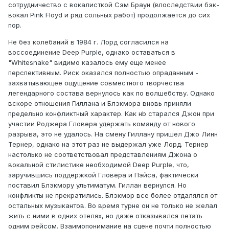
сотрудничество с вокалисткой Сэм Браун (впоследствии бэк-
вокал Pink Floyd и ряд сольных работ) продолжается до сих
пор.
Не без колебаний в 1984 г. Лорд согласился на
воссоединение Deep Purple, однако оставаться в
"Whitesnake" видимо казалось ему еще менее
перспективным. Риск оказался полностью опраданным -
захватывающее ощущение совместного творчества
легендарного состава вернулось как по волшебству. Однако
вскоре отношения Гиллана и Блэкмора вновь приняли
предельно конфликтный характер. Как нb старался Джон при
участии Роджера Гловера удержать команду от нового
разрыва, это не удалось. На смену Гиллану пришел Джо Линн
Тернер, однако на этот раз не выдержал уже Лорд. Тернер
настолько не соответствовал представлениям Джона о
вокальной стилистике необходимой Deep Purple, что,
заручившись поддержкой Гловера и Пэйса, фактически
поставил Блэкмору ультиматум. Гиллан вернулся. Но
конфликты не прекратились. Блэкмор все более отдалялся от
остальных музыкантов. Во время турне он не только не желал
жить с ними в одних отелях, но даже отказывался летать
одним рейсом. Взаимопонимание на сцене почти полностью