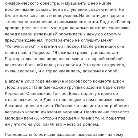
симфонического оркестра, и музыканты Deep Purple,
воспринимали совместное выступление совсем иначе. Не
было косых взглядов и недоумения. На репетициях царило
творческое оживление и взаимные симпатии. Роджер Гловер,
правда, рассказывал, что одна довольно пожилая скрипачка
перед первой репетицией обратилась к нему со строгим
предупреждением: "постарайтесь не оглушить меня".
"Конечно, мэм", - ответил ей Гловер. После репетиции она
снова нашла Роджера. "Я ожидал грозы - рассказывал
Роджер, однако она подошла ко мне и с озорной улыбкой
показала большой палец со словами "это просто здорово,
очень здорово", и с гордо удалилась, довольная собой".
В апреле 2000 года накануне московского концерта Джон
Лорд и Брюс Пэйн (менеджер группы) сидели в баре отеля
Рэдиссон-Славянская. Точнее, Брюс сидел у стойки со
стаканом виски, а Джон стоял рядом с ним с неизменным
бокалом красного вина. Поблизости пианист и контрабасист
негромко играли джазовые вариации. Неожиданно появился
молодой парень, который подошел к пианисту, и, пошептав
ему что-то на ухо, занял его место за роялем.
Последовала блестящая джазовая импровизация на тему