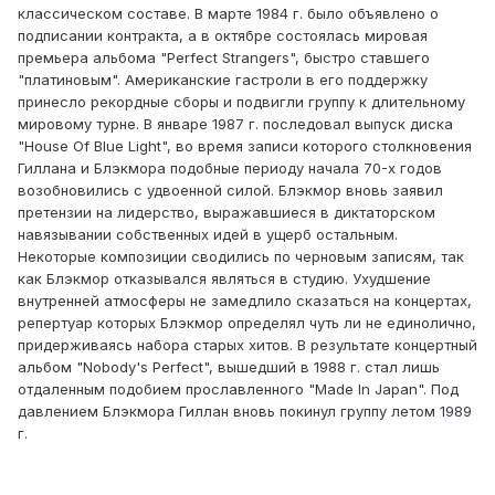
классическом составе. В марте 1984 г. было объявлено о
подписании контракта, а в октябре состоялась мировая
премьера альбома "Perfect Strangers", быстро ставшего
"платиновым". Американские гастроли в его поддержку
принесло рекордные сборы и подвигли группу к длительному
мировому турне. В январе 1987 г. последовал выпуск диска
"House Of Blue Light", во время записи которого столкновения
Гиллана и Блэкмора подобные периоду начала 70-х годов
возобновились с удвоенной силой. Блэкмор вновь заявил
претензии на лидерство, выражавшиеся в диктаторском
навязывании собственных идей в ущерб остальным.
Некоторые композиции сводились по черновым записям, так
как Блэкмор отказывался являться в студию. Ухудшение
внутренней атмосферы не замедлило сказаться на концертах,
репертуар которых Блэкмор определял чуть ли не единолично,
придерживаясь набора старых хитов. В результате концертный
альбом "Nobody's Perfect", вышедший в 1988 г. стал лишь
отдаленным подобием прославленного "Made In Japan". Под
давлением Блэкмора Гиллан вновь покинул группу летом 1989
г.