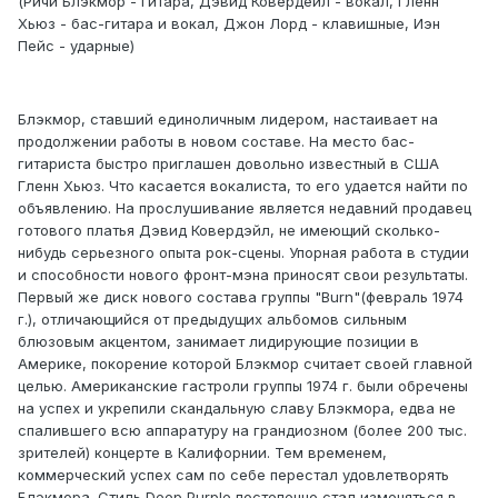
(Ричи Блэкмор - гитара, Дэвид Ковердейл - вокал, Гленн
Хьюз - бас-гитара и вокал, Джон Лорд - клавишные, Иэн
Пейс - ударные)
Блэкмор, ставший единоличным лидером, настаивает на
продолжении работы в новом составе. На место бас-
гитариста быстро приглашен довольно известный в США
Гленн Хьюз. Что касается вокалиста, то его удается найти по
объявлению. На прослушивание является недавний продавец
готового платья Дэвид Ковердэйл, не имеющий сколько-
нибудь серьезного опыта рок-сцены. Упорная работа в студии
и способности нового фронт-мэна приносят свои результаты.
Первый же диск нового состава группы "Burn"(февраль 1974
г.), отличающийся от предыдущих альбомов сильным
блюзовым акцентом, занимает лидирующие позиции в
Америке, покорение которой Блэкмор считает своей главной
целью. Американские гастроли группы 1974 г. были обречены
на успех и укрепили скандальную славу Блэкмора, едва не
спалившего всю аппаратуру на грандиозном (более 200 тыс.
зрителей) концерте в Калифорнии. Тем временем,
коммерческий успех сам по себе перестал удовлетворять
Блэкмора. Стиль Deep Purple постепенно стал изменяться в