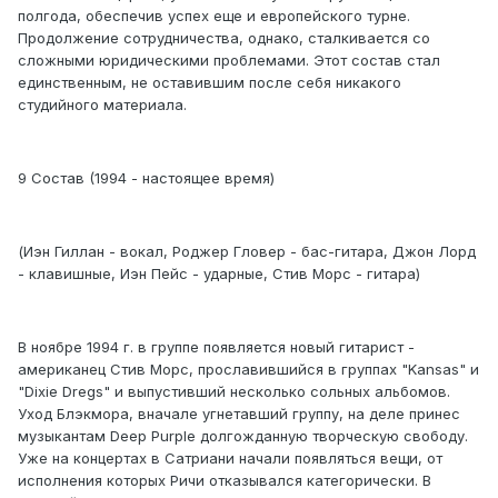
полгода, обеспечив успех еще и европейского турне.
Продолжение сотрудничества, однако, сталкивается со
сложными юридическими проблемами. Этот состав стал
единственным, не оставившим после себя никакого
студийного материала.
9 Состав (1994 - настоящее время)
(Иэн Гиллан - вокал, Роджер Гловер - бас-гитара, Джон Лорд
- клавишные, Иэн Пейс - ударные, Стив Морс - гитара)
В ноябре 1994 г. в группе появляется новый гитарист -
американец Стив Морс, прославившийся в группах "Kansas" и
"Dixie Dregs" и выпустивший несколько сольных альбомов.
Уход Блэкмора, вначале угнетавший группу, на деле принес
музыкантам Deep Purple долгожданную творческую свободу.
Уже на концертах в Сатриани начали появляться вещи, от
исполнения которых Ричи отказывался категорически. В