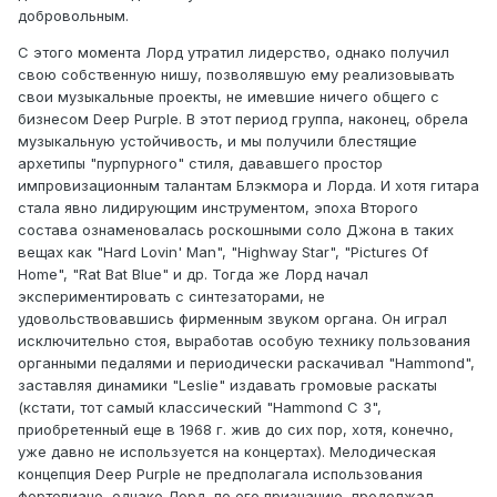
добровольным.
С этого момента Лорд утратил лидерство, однако получил
свою собственную нишу, позволявшую ему реализовывать
свои музыкальные проекты, не имевшие ничего общего с
бизнесом Deep Purple. В этот период группа, наконец, обрела
музыкальную устойчивость, и мы получили блестящие
архетипы "пурпурного" стиля, дававшего простор
импровизационным талантам Блэкмора и Лорда. И хотя гитара
стала явно лидирующим инструментом, эпоха Второго
состава ознаменовалась роскошными соло Джона в таких
вещах как "Hard Lovin' Man", "Highway Star", "Pictures Of
Home", "Rat Bat Blue" и др. Тогда же Лорд начал
экспериментировать с синтезаторами, не
удовольствовавшись фирменным звуком органа. Он играл
исключительно стоя, выработав особую технику пользования
органными педалями и периодически раскачивал "Hammond",
заставляя динамики "Leslie" издавать громовые раскаты
(кстати, тот самый классический "Hammond С 3",
приобретенный еще в 1968 г. жив до сих пор, хотя, конечно,
уже давно не используется на концертах). Мелодическая
концепция Deep Purple не предполагала использования
фортепиано, однако Лорд, по его признанию, продолжал