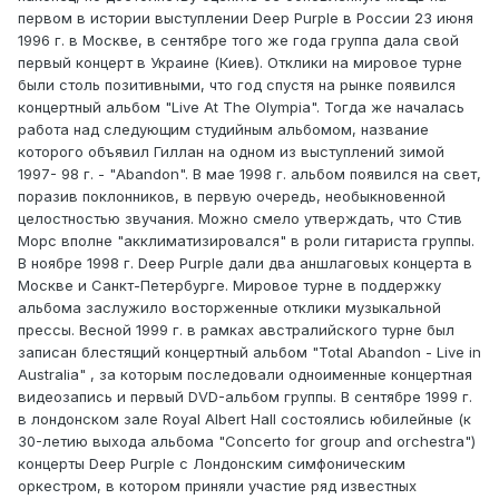
первом в истории выступлении Deep Purple в России 23 июня
1996 г. в Москве, в сентябре того же года группа дала свой
первый концерт в Украине (Киев). Отклики на мировое турне
были столь позитивными, что год спустя на рынке появился
концертный альбом "Live At The Olympia". Тогда же началась
работа над следующим студийным альбомом, название
которого объявил Гиллан на одном из выступлений зимой
1997- 98 г. - "Abandon". В мае 1998 г. альбом появился на свет,
поразив поклонников, в первую очередь, необыкновенной
целостностью звучания. Можно смело утверждать, что Стив
Морс вполне "акклиматизировался" в роли гитариста группы.
В ноябре 1998 г. Deep Purple дали два аншлаговых концерта в
Москве и Санкт-Петербурге. Мировое турне в поддержку
альбома заслужило восторженные отклики музыкальной
прессы. Весной 1999 г. в рамках австралийского турне был
записан блестящий концертный альбом "Total Abandon - Live in
Australia" , за которым последовали одноименные концертная
видеозапись и первый DVD-альбом группы. В сентябре 1999 г.
в лондонском зале Royal Albert Hall состоялись юбилейные (к
30-летию выхода альбома "Concerto for group and orchestra")
концерты Deep Purple с Лондонским симфоническим
оркестром, в котором приняли участие ряд известных