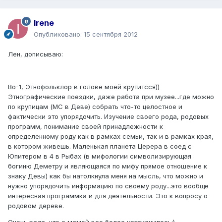
Irene
Опубликовано:
15 сентября 2012
Лен, дописываю:
Во-1, Этнофольклор в голове моей крутитсся))
Этнографические поездки, даже работа при музее...где можно
по крупицам (МС в Деве) собрать что-то целостное и
фактически это упорядочить. Изучение своего рода, родовых
программ, понимание своей принадлежности к
определенному роду как в рамках семьи, так и в рамках края,
в котором живешь. Маленькая планета Церера в соед с
Юпитером в 4 в Рыбах (в мифологии символизирующая
богиню Деметру и являющаяся по мифу прямое отношение к
знаку Девы) как бы натолкнула меня на мысль, что можно и
нужно упорядочить информацию по своему роду...это вообще
интересная программка и для деятельности. Это к вопросу о
родовом дереве.