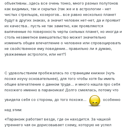
объективны...здесь все очень тонко, много разных полутонов
как видимых, так и скрытых (так же и в астрологии - нет
чистых стрельцов, козерогов... все равно несколько планет
будут в других знаках, а значит человек нет-нет, да и проявит
их качества... пусть не так заметно, как проявляются
выпяченные по поверхность черты сильных планет, но иногда и
столь незаметное вмешательство может значительно
изменить общее впечатление о человеке или спровоцировать
не свойственное ему поведение... правильно ли я думаю,
уважаемые астрологи, или нет?)
С удовольствием пробежалась по страницам книжки (чуть
позже изучу основательнее), для того чтобы хотя бы иметь
общее впечатление о данном труде.... и много нашла про себя
похожего именно в параноиках! Долго смеялась, потому что
увидела себя со стороны, до того похоже....
особенно
над этим:
«Параноик работает везде, где он находится. За чашкой
утреннего чая он дорисовывает схему, которую не успел