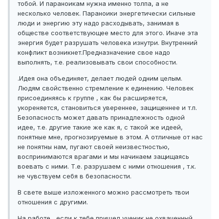
тобой. И параноикам нужна именно толпа, а не
несколько человек. Параноики энергетически сильные
люди и энергию эту надо расходывать, занимая в
обществе соответствующее место для этого. Иначе эта
энергия будет разрушать человека изнутри. Внутренний
конфликт возникнет.Предназначение свое надо
выполнять, т.е. реализовывать свои способности.
.Идея она объединяет, делает людей одним целым.
Людям свойственно стремление к единению. Человек
присоединяясь к группе , как бы расширяется,
укореняется, становиться увереннее, защищеннее и т.п.
Безопасность может давать принадлежность одной
идее, т.е. другие такие же как я, с такой же идеей,
понятные мне, прогнозируемые в этом. А отличные от нас
не понятны нам, пугают своей неизвестностью,
воспринимаются врагами и мы начинаем защищаясь
воевать с ними. Т.е. разрушаем с ними отношения , т.к.
не чувствуем себя в безопасности.
В свете выше изложенного можно рассмотреть твои
отношения с другими.
На работе , если к тебе пришел ученик не охваченный