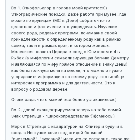
Во-1, Этнофольклор в голове моей крутитсся))
Этнографические поездки, даже работа при музее...где
можно по крупицам (МС в Деве) собрать что-то
целостное и фактически это упорядочить. Изучение
своего рода, родовых программ, понимание своей
принадлежности к определенному роду как в рамках
семьи, так и в рамках края, в котором живешь.
Маленькая планета Церера в соед с Юпитером в 4 в
Рыбах (в мифологии символизирующая богиню Деметру
и являющаяся по мифу прямое отношение к знаку Девы)
как бы натолкнула меня на мысль, что можно и нужно
упорядочить информацию по своему роду...это вообще
интересная программка и для деятельности. Это к
вопросу о родовом дереве.
Очень рада, что с мамой все более устаканилось:)
Во-2, давай сконцентрируемся теперь на тебе самой.
Знак Стрельца - "широкопредставлен"))))смеюсь:)
Мерк в Стрельце с квадратурой на Юпитер и будучи в
соед. с Нептуном хочет под эгидой большой
"внеземной", "духовной" идеи что-то сотворить такое же