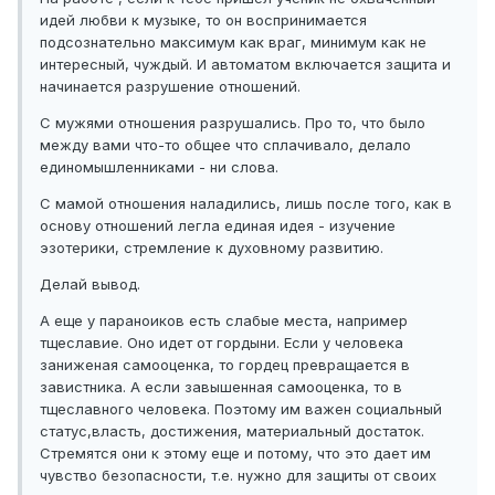
идей любви к музыке, то он воспринимается
подсознательно максимум как враг, минимум как не
интересный, чуждый. И автоматом включается защита и
начинается разрушение отношений.
С мужями отношения разрушались. Про то, что было
между вами что-то общее что сплачивало, делало
единомышленниками - ни слова.
С мамой отношения наладились, лишь после того, как в
основу отношений легла единая идея - изучение
эзотерики, стремление к духовному развитию.
Делай вывод.
А еще у параноиков есть слабые места, например
тщеславие. Оно идет от гордыни. Если у человека
заниженая самооценка, то гордец превращается в
завистника. А если завышенная самооценка, то в
тщеславного человека. Поэтому им важен социальный
статус,власть, достижения, материальный достаток.
Стремятся они к этому еще и потому, что это дает им
чувство безопасности, т.е. нужно для защиты от своих