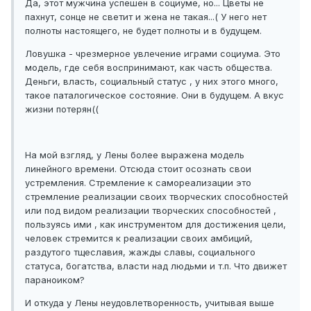
Да, этот мужчина успешен в социуме, но... Цветы не
пахнут, сонце не светит и жена не такая...( У него нет
полноты настоящего, не будет полноты и в будущем.
Ловушка - чрезмерное увлечение играми социума. Это
модель, где себя воспринимают, как часть общества.
Деньги, власть, социальный статус , у них этого много,
такое паталогическое состояние. Они в будущем. А вкус
жизни потерян((
На мой взгляд, у Лены более выражена модель
линейного времени. Отсюда стоит осознать свои
устремления. Стремление к самореализации это
стремление реализации своих творческих способностей
или под видом реализации творческих способностей ,
пользуясь ими , как инструментом для достижения цели,
человек стремится к реализации своих амбиций,
раздутого тщеславия, жажды славы, социального
статуса, богатства, власти над людьми и т.п. Что движет
параноиком?
И откуда у Лены неудовлетворенность, учитывая выше