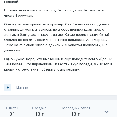
головой.(
Но многие оказывались в подобной ситуации. Кстати, и из
числа форумчан.
Орлику можно привести в пример. Она беременная с детьми,
с закрывшимся магазином, не в собственной квартире, с
долгами банку...осталась недавно. Какие нервы нужны были?
Орлика поправит , если что не точно написала. А Ремарка...
Тоже на съемной жила с дочкой и с работой проблемы, и с
деньгами...
Одно нужно: вера, что выстоишь и еще победителем выйдешь!
Тем более , что параноикам известен вкус победы, у них это в
крови - стремление победить, быть первым.
Цитата
Ответы
Создано
Последний ответ
91
13 г
13 г