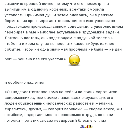
закончить прошлой ночью, потому что его, несмотря на
выпитый им в одиночку кофейник, все-таки сморила
усталость. Принимая душ и затем одеваясь, он в режиме
бормотания проговаривает тезисы своего выступления на
предстоящем производственном совещании, с удовольствием
перебирая в уме наиболее актуальные и трудоемкие задачи.
Ложась в постель, он кладет рядом с подушкой телефон,
чтобы ни в коем случае не проспать какое-нибудь важное
событие, чтобы ни одна значимая проблема не была — не дай
бог! — решена без его участия.»
и особенно над этим:
«Он надевает тяжелое ярмо на себя и на своих соратников-
современников, тем самым лишая всех окружающих его
людей обыкновенных человеческих радостей и желаний.
«Крепитесь, друзья, — говорит параноик, — скорее всего, мы
погибнем, надорвавшись от непосильного труда, но наши
потомки (при этих словах нездоровый блеск его глаз