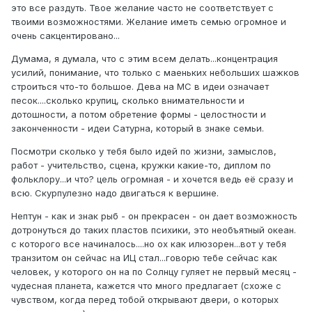
это все раздуть. Твое желание часто не соответствует с
твоими возможностями. Желание иметь семью огромное и
очень сакцентировано...
Думама, я думала, что с этим всем делать...концентрация
усилий, понимание, что только с маеньких небольших шажков
строиться что-то большое. Дева на МС в идеи означает
песок....сколько крупиц, сколько внимательности и
дотошности, а потом обретение формы - целостности и
законченности - идеи Сатурна, который в знаке семьи.
Посмотри сколько у тебя было идей по жизни, замыслов,
работ - учительство, сцена, кружки какие-то, диплом по
фольклору...и что? цель огромная - и хочется ведь её сразу и
всю. Скурпулезно надо двигаться к вершине.
Нептун - как и знак рыб - он прекрасен - он дает возможность
дотронуться до таких пластов психики, это необъятный океан.
с которого все начиналось....но ох как илюзорен...вот у тебя
транзитом он сейчас на ИЦ стал...говорю тебе сейчас как
человек, у которого он на по Солнцу гуляет не первый месяц -
чудесная планета, кажется что много предлагает (схоже с
чувством, когда перед тобой открывают двери, о которых