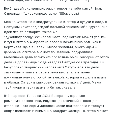
Очень рада, что с мамой все более устаканилось:)
Во-2, давай сконцентрируемся теперь на тебе самой. Знак
Стрельца - "широкопредставлен"))))смеюсь:)
Мерк в Стрельце с квадратурой на Юпитер и будучи в соед. с
Нептуном хочет под эгидой большой "внеземной", "духовной"
идеи что-то сотворить такое же
"духовнотрепещущее"...реальность под ногами может уплыть.
И тут Юпитер в 4 играет не совсем позитивную роль как и
вертливая Луна в Весах....много желаний, много идей +
церера на юпитере в Рыбах по Веташам подкрепляет
выполнение дела только ч/з состояние эмоц. эйфории от этого
дела (а добавь ещё сюда квадрат Нептуна со Стрельца). Ты
безусловно творческий человечек:) Сатурн все это дело
зазимляет и мама в свое время выступала в твоем
понимание очень строгой тетенькой, которая мешала взмыть
в облака. Сатурн в мажорах связан только с Луной. Мама
твой якорь и твоя гавань, я бы так сказала.
В-3, партнер. Телец на ДСЦ. Венера - в стрельце -
романтичная женщина, ищущая приключений + солнце в
стрельце - это ещё и идеологически подкреплена и требует
общественности и внимания. Квадрат Солнце - Юпитер может