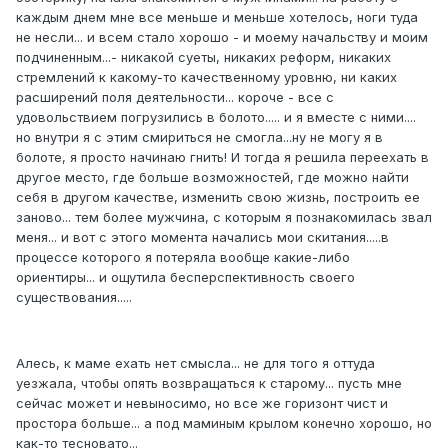
каждым днем мне все меньше и меньше хотелось, ноги туда
не несли... и всем стало хорошо - и моему начальству и моим
подчиненным...- никакой суеты, никаких реформ, никаких
стремлений к какому-то качественному уровню, ни каких
расширений поля деятельности... короче - все с
удовольствием погрузились в болото..... и я вместе с ними....
но внутри я с этим смириться не смогла...ну не могу я в
болоте, я просто начинаю гнить! И тогда я решила переехать в
другое место, где больше возможностей, где можно найти
себя в другом качестве, изменить свою жизнь, построить ее
заново... тем более мужчина, с которым я познакомилась звал
меня... и вот с этого момента начались мои скитания.....в
процессе которого я потеряла вообще какие-либо
ориентиры... и ощутила бесперспективность своего
существования.....
Алесь, к маме ехать нет смысла... не для того я оттуда
уезжала, чтобы опять возвращаться к старому... пусть мне
сейчас может и невыносимо, но все же горизонт чист и
простора больше... а под маминым крылом конечно хорошо, но
как-то тесновато...