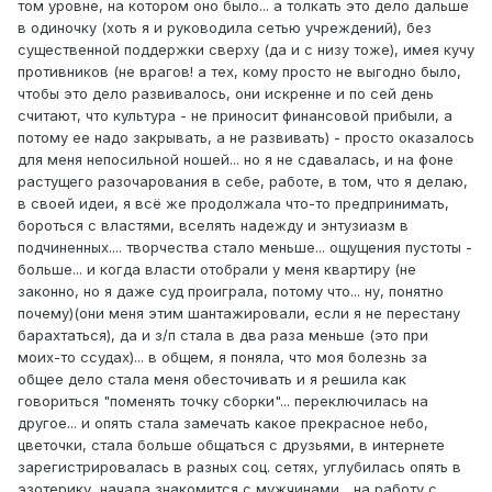
том уровне, на котором оно было... а толкать это дело дальше
в одиночку (хоть я и руководила сетью учреждений), без
существенной поддержки сверху (да и с низу тоже), имея кучу
противников (не врагов! а тех, кому просто не выгодно было,
чтобы это дело развивалось, они искренне и по сей день
считают, что культура - не приносит финансовой прибыли, а
потому ее надо закрывать, а не развивать) - просто оказалось
для меня непосильной ношей... но я не сдавалась, и на фоне
растущего разочарования в себе, работе, в том, что я делаю,
в своей идеи, я всё же продолжала что-то предпринимать,
бороться с властями, вселять надежду и энтузиазм в
подчиненных.... творчества стало меньше... ощущения пустоты -
больше... и когда власти отобрали у меня квартиру (не
законно, но я даже суд проиграла, потому что... ну, понятно
почему)(они меня этим шантажировали, если я не перестану
барахтаться), да и з/п стала в два раза меньше (это при
моих-то ссудах)... в общем, я поняла, что моя болезнь за
общее дело стала меня обесточивать и я решила как
говориться "поменять точку сборки"... переключилась на
другое... и опять стала замечать какое прекрасное небо,
цветочки, стала больше общаться с друзьями, в интернете
зарегистрировалась в разных соц. сетях, углубилась опять в
эзотерику, начала знакомится с мужчинами... на работу с