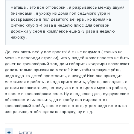
Наташа , это всё отговорки , я разрываюсь между двумя
бизнесами , я ухожу из дома пол седьмого утра и
возвращаюсь в пол девятого вечера , но время на
фитнес клуб 3-4 раза в неделю плюс для беговой
дорожки у себя в комплексе ещё 2-3 раза в неделю
нахожу .
Да, как опять всё у вас просто! А ты не подумал ( только на
меня не переводи стрелки), что у людей может просто не быть
денег на тренажёрный зал, да и габариты квартиры позволяют
делать только прыжки на месте? Или чтобы женщине уйти,
надо куда-то детей пристроить, а некуда! Или она приходит
еле живая с работы, а надо приготовить, убрать, погладить, с
детьми позаниматься, потому что в это время муж на работе,
а после в тренажёрном зале. Ну а под конец дня, супружеские
обязанности выполнить, да в гробу она видала этот
тренажёрный зал! А, после всего этого, утром надо встать на
час раньше, чтобы сделать зарадку, ну и т.д.
Цитата