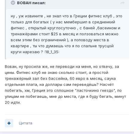
BOBAH писал:
ну , уж извините , не знал что в Греции фитнес клуб , это
только для богатых ( у нас мембершип в средненкий
фитнес , открытый круглосуточно , с баней ,басеином и
тренажёрами стоит $25 в месяц и ползоваться можно
всем этим без ограничений ), а поповоду места в
квартире , ты что думаешь что я по спальне трусцой
круги нарезаю ? :18_1_35:
Вован, ну просила же, не переводи на меня, но отвечу, за
цены. Фитнес клуб не знаю сколько стоит, а простой
тренажёрный зал без бассейна, 60 евро в месяц, сауна
отдельная плата, на доллары сам переведёшь? Насчёт
побегать, хм, Греция это сплошное "ласточкино гнездо", по
улицам не побегаешь, мне до места, где я буду бегать, минут
20 идти.
Цитата