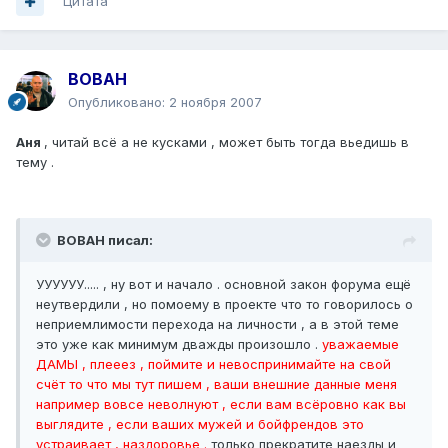
Цитата
BOBAH
Опубликовано:
2 ноября 2007
Аня
, читай всё а не кусками , может быть тогда вьедишь в
тему .
BOBAH писал:
УУУУУУ..... , ну вот и начало . основной закон форума ещё
неутвердили , но помоему в проекте что то говорилось о
неприемлимости перехода на личности , а в этой теме
это уже как минимум дважды произошло .
уважаемые
ДАМЫ , плееез , поймите и невоспринимайте на свой
счёт то что мы тут пишем , ваши внешние данные меня
например вовсе неволнуют , если вам всёровно как вы
выглядите , если ваших мужей и бойфрендов это
устраивает , наздоровье .
только прекратите наезды и