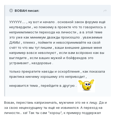
BOBAH писал:
УУУУУУ..... , ну вот и начало . основной закон форума ещё
неутвердили , но помоему в проекте что то говорилось о
неприемлимости перехода на личности , а в этой теме
это уже как минимум дважды произошло . уважаемые
ДАМЫ , плееез , поймите и невоспринимайте на свой
счёт то что мы тут пишем , ваши внешние данные меня
например вовсе неволнуют , если вам всёровно как вы
выглядите , если ваших мужей и бойфрендов это
устраивает , наздоровье .
только прекратите наезды и оскорбления , как показала
практика никчему хорошему это неприводит ,
ненравится тема , перейдите в другую .
Вован, перестань капризничать, мужчине это не к лицу. Да и
за свою нецензурщину ты ещё не извинился. А переход на
личности... ха! Так ты сам "хорош", к примеру поддержал