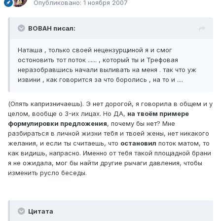
Опубликовано:
1 ноября 2007
BOBAH писал:
Наташа , только своей нецензурщиной я и смог
остоновить тот поток ...... , который ты и Трефовая
неразобравшись начали выливать на меня . так что уж
извини , как говорится за что боролись , на то и ....
(Опять капризничаешь). Э нет дорогой, я говорила в общем и у
целом, вообще о 3-их лицах. Но ДА,
на твоём примере
формулировки предложения
, почему бы нет? Мне
разбираться в личной жизни тебя и твоей жены, нет никакого
желания, и если ты считаешь, что
остановил
поток матом, то
как видишь, напрасно. Именно от тебя такой площадной брани
я не ожидала, мог бы найти другие рычаги давления, чтобы
изменить русло беседы.
Цитата