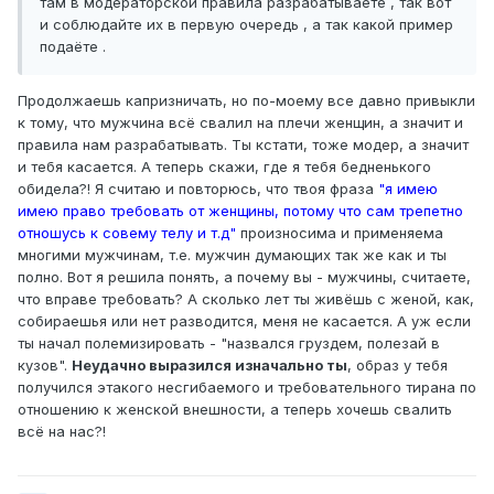
там в модераторской правила разрабатываете , так вот
и соблюдайте их в первую очередь , а так какой пример
подаёте .
Продолжаешь капризничать, но по-моему все давно привыкли
к тому, что мужчина всё свалил на плечи женщин, а значит и
правила нам разрабатывать. Ты кстати, тоже модер, а значит
и тебя касается. А теперь скажи, где я тебя бедненького
обидела?! Я считаю и повторюсь, что твоя фраза
"я имею
имею право требовать от женщины, потому что сам трепетно
отношусь к совему телу и т.д"
произносима и применяема
многими мужчинам, т.е. мужчин думающих так же как и ты
полно. Вот я решила понять, а почему вы - мужчины, считаете,
что вправе требовать? А сколько лет ты живёшь с женой, как,
собираешья или нет разводится, меня не касается. А уж если
ты начал полемизировать - "назвался груздем, полезай в
кузов".
Неудачно выразился изначально ты
, образ у тебя
получился этакого несгибаемого и требовательного тирана по
отношению к женской внешности, а теперь хочешь свалить
всё на нас?!