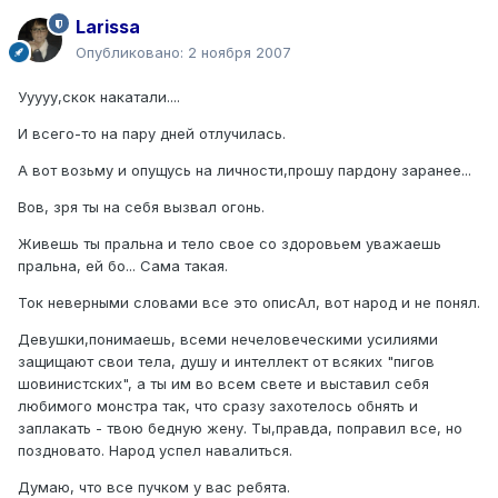
Larissa
Опубликовано:
2 ноября 2007
Ууууу,скок накатали....
И всего-то на пару дней отлучилась.
А вот возьму и опущусь на личности,прошу пардону заранее...
Вов, зря ты на себя вызвал огонь.
Живешь ты пральна и тело свое со здоровьем уважаешь
пральна, ей бо... Сама такая.
Ток неверными словами все это описАл, вот народ и не понял.
Девушки,понимаешь, всеми нечеловеческими усилиями
защищают свои тела, душу и интеллект от всяких "пигов
шовинистских", а ты им во всем свете и выставил себя
любимого монстра так, что сразу захотелось обнять и
заплакать - твою бедную жену. Ты,правда, поправил все, но
поздновато. Народ успел навалиться.
Думаю, что все пучком у вас ребята.