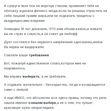
И супруга твоя тож не моргнув глазом, променяет тебя на
обложку журнала фитнесс-мода,если ты решишь отрастить на
себе лишний грамм жира,или не подкачать трицепсы с
квадрицепсами вовремя.
Очевидно 16 лет доказали, ЧТО вам обоим важно,и живете
вы не страх и совесть,а за совет да любофф.
Дуэт состоялся без нервного напряжения однозначно,иначе
бы нервы не выдержали.
Совпали ваши
требования
.
Вот, пожалуй единственное слово,которое мне не
понравилось.
Мы вправе
выбирать
, а не требовать.
А отдавать желательно - бескорыстно, тогда и возвращается
само с лихвой.
А еще ИМХО, что абсолютно все здесь правы, потому что речь
зашла именно
о нашем выборе
,а не о том, что лучше-
красивше-хуже-непригляднее