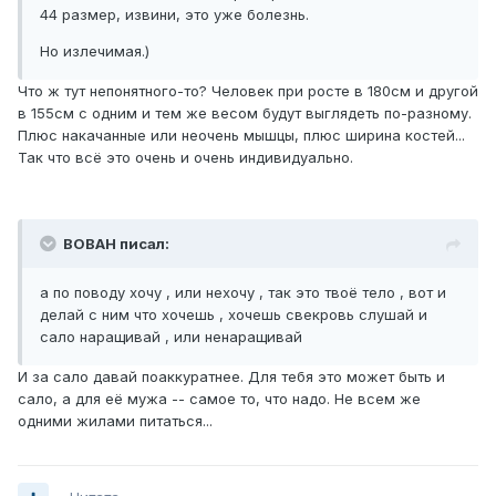
44 размер, извини, это уже болезнь.
Но излечимая.)
Что ж тут непонятного-то? Человек при росте в 180см и другой
в 155см с одним и тем же весом будут выглядеть по-разному.
Плюс накачанные или неочень мышцы, плюс ширина костей...
Так что всё это очень и очень индивидуально.
BOBAH писал:
а по поводу хочу , или нехочу , так это твоё тело , вот и
делай с ним что хочешь , хочешь свекровь слушай и
сало наращивай , или ненаращивай
И за сало давай поаккуратнее. Для тебя это может быть и
сало, а для её мужа -- самое то, что надо. Не всем же
одними жилами питаться...