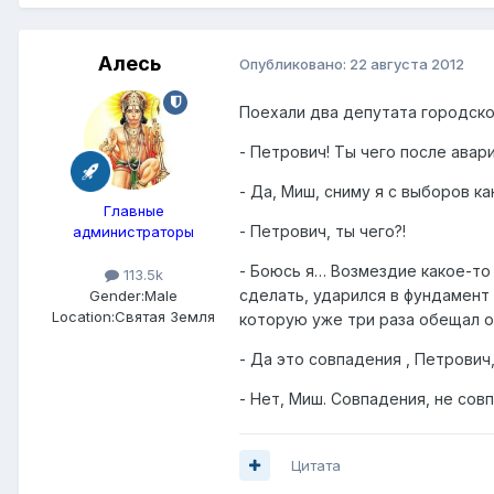
Алесь
Опубликовано:
22 августа 2012
Поехали два депутата городско
- Петрович! Ты чего после авар
- Да, Миш, сниму я с выборов к
Главные
- Петрович, ты чего?!
администраторы
- Боюсь я… Возмездие какое-то
113.5k
сделать, ударился в фундамент
Gender:
Male
Location:
Святая Земля
которую уже три раза обещал 
- Да это совпадения , Петрович,
- Нет, Миш. Совпадения, не сов
Цитата