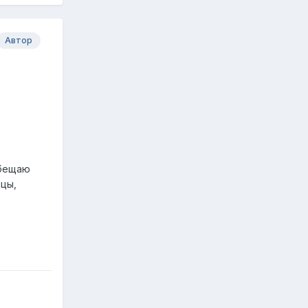
Автор
обещаю
ицы,