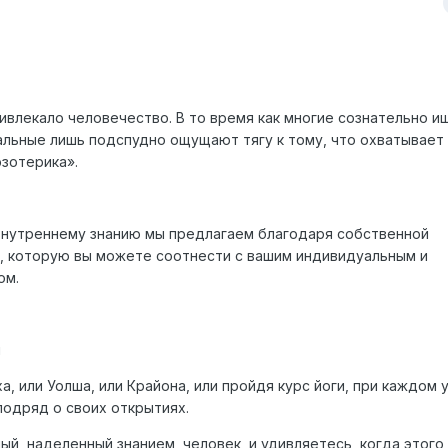
ивлекало человечество. В то время как многие сознательно и
альные лишь подспудно ощущают тягу к тому, что охватывает
зотерика».
внутреннему знанию мы предлагаем благодаря собственной
, которую вы можете соотнести с вашим индивидуальным и
ом.
и
ха, или Уолша, или Крайона, или пройдя курс йоги, при каждом
подряд о своих открытиях.
ый, наделенный знанием, человек, и удивляетесь, когда этого