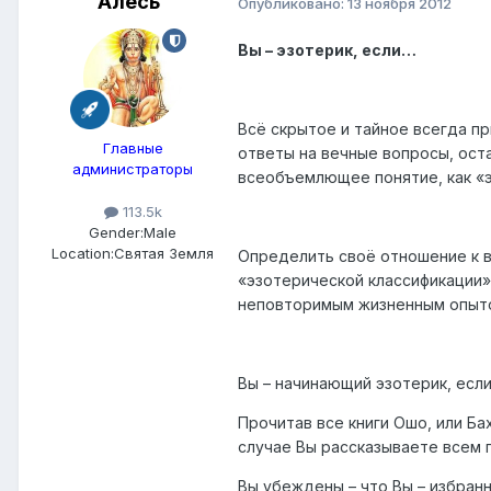
Алесь
Опубликовано:
13 ноября 2012
Вы – эзотерик, если…
Всё скрытое и тайное всегда пр
Главные
ответы на вечные вопросы, ост
администраторы
всеобъемлющее понятие, как «э
113.5k
Gender:
Male
Location:
Святая Земля
Определить своё отношение к 
«эзотерической классификации»
неповторимым жизненным опыт
Вы – начинающий эзотерик, есл
Прочитав все книги Ошо, или Ба
случае Вы рассказываете всем 
Вы убеждены – что Вы – избранн