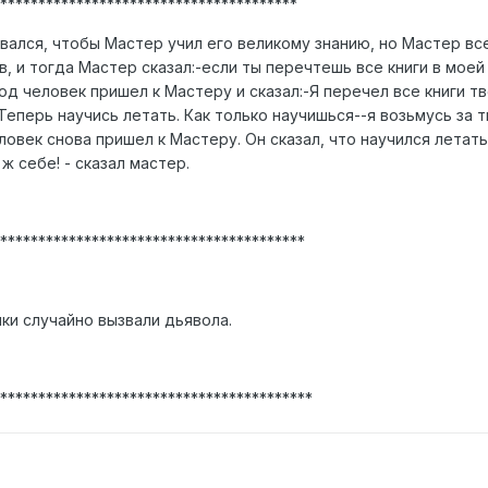
***************************************
вался, чтобы Мастер учил его великому знанию, но Мастер вс
в, и тогда Мастер сказал:-если ты перечтешь все книги в моей
од человек пришел к Мастеру и сказал:-Я перечел все книги т
Теперь научись летать. Как только научишься--я возьмусь за 
ловек снова пришел к Мастеру. Он сказал, что научился летать
 ж себе! - сказал мастер.
****************************************
ки случайно вызвали дьявола.
*****************************************