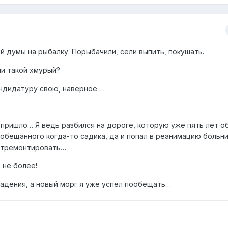
й думы на рыбалку. Порыбачили, сели выпить, покушать.
ии такой хмурый?
андидатуру свою, наверное …
 пришло… Я ведь разбился на дороге, которую уже пять лет 
 обещанного когда-то садика, да и попал в реанимацию больн
отремонтировать…
 не более!
падения, а новый морг я уже успел пообещать…