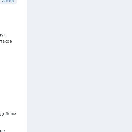
Автор
щут
 такое
 удобном
 не