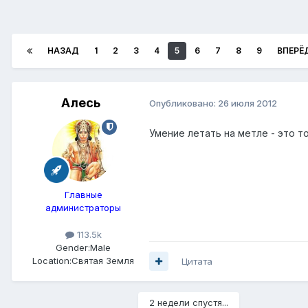
НАЗАД
1
2
3
4
5
6
7
8
9
ВПЕРЁ
Алесь
Опубликовано:
26 июля 2012
Умение летать на метле - это т
Главные
администраторы
113.5k
Gender:
Male
Location:
Святая Земля
Цитата
2 недели спустя...