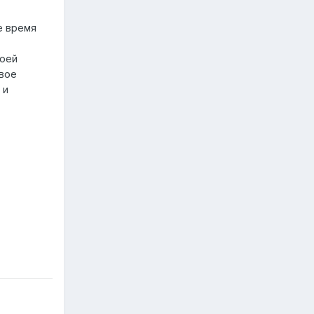
е время
воей
твое
 и