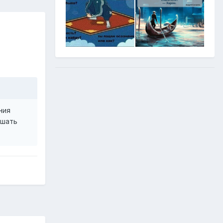
ния
ешать