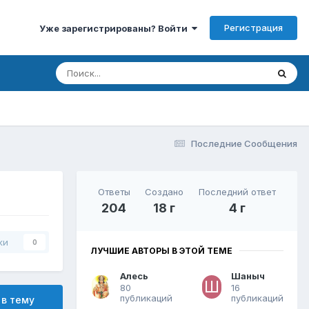
Регистрация
Уже зарегистрированы? Войти
Последние Сообщения
Ответы
Создано
Последний ответ
204
18 г
4 г
ки
0
ЛУЧШИЕ АВТОРЫ В ЭТОЙ ТЕМЕ
Алесь
Шаныч
80
16
публикаций
публикаций
 в тему