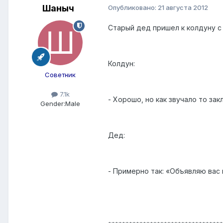
Шаныч
Опубликовано:
21 августа 2012
Старый дед пришел к колдуну с 
Колдун:
Советник
7.1k
- Хорошо, но как звучало то за
Gender:
Male
Дед:
- Примерно так: «Объявляю вас 