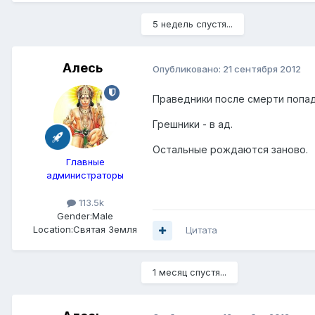
5 недель спустя...
Алесь
Опубликовано:
21 сентября 2012
Праведники после смерти попад
Грешники - в ад.
Остальные рождаются заново.
Главные
администраторы
113.5k
Gender:
Male
Location:
Святая Земля
Цитата
1 месяц спустя...