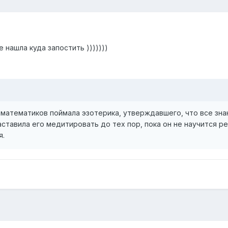
е нашла куда запостить )))))))
 математиков поймала эзотерика, утверждавшего, что все зна
заставила его медитировать до тех пор, пока он не научится р
я.