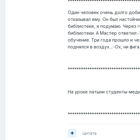
*********************************
Один человек очень долго доби
отказывал ему. Он был настойчи
библиотеке, я подумаю. Через г
библиотеки. А Мастер ответил:-
обучение. Три года прошло и че
поднялся в воздух....-Ох, ни фига
*********************************
На уроке латыни студенты-меди
*********************************
Цитата