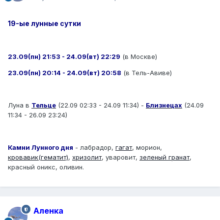
19-ые лунные сутки
23.09(пн) 21:53 - 24.09(вт) 22:29
(в Москве)
23.09(пн) 20:14 - 24.09(вт) 20:58
(в Тель-Авиве)
Луна в
Тельце
(22.09 02:33 - 24.09 11:34) -
Близнецах
(24.09
11:34 - 26.09 23:24)
Камни Лунного дня
- лабрадор,
гагат
, морион,
кровавик(гематит)
,
хризолит
, уваровит,
зеленый гранат
,
красный оникс, оливин.
Аленка