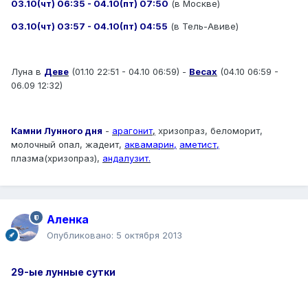
03.10(чт) 06:35 - 04.10(пт) 07:50
(в Москве)
03.10(чт) 03:57 - 04.10(пт) 04:55
(в Тель-Авиве)
Луна в
Деве
(01.10 22:51 - 04.10 06:59) -
Весах
(04.10 06:59 -
06.09 12:32)
Камни Лунного дня
-
арагонит
,
хризопраз, беломорит,
молочный опал, жадеит,
аквамарин,
аметист,
плазма(хризопраз),
андалузит.
Аленка
Опубликовано:
5 октября 2013
29-ые лунные сутки