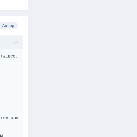
Автор
ь...все,
ем...как
а,