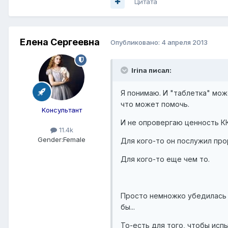
Цитата
Елена Сергеевна
Опубликовано:
4 апреля 2013
Irina писал:
Я понимаю. И "таблетка" може
что может помочь.
Kонсультант
И не опровергаю ценность КК
11.4k
Gender:
Female
Для кого-то он послужил прор
Для кого-то еще чем то.
Просто немножко убедилась в 
бы...
То-есть для того, чтобы исп