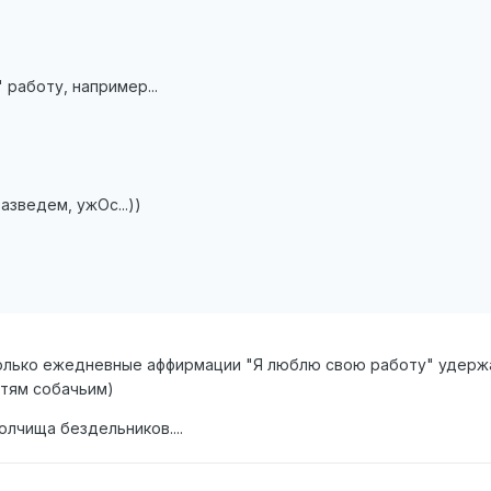
 работу, например...
азведем, ужОс...))
только ежедневные аффирмации "Я люблю свою работу" удерж
ртям собачьим)
олчища бездельников....