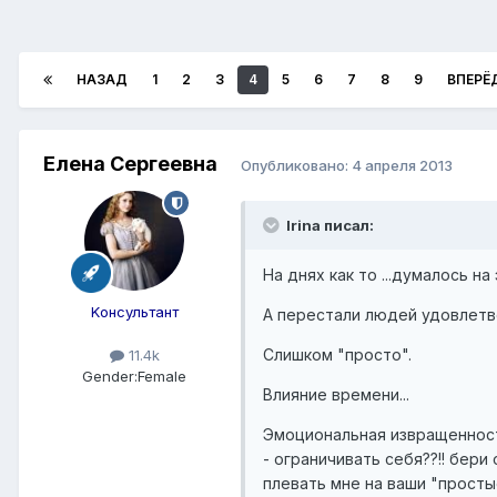
НАЗАД
1
2
3
4
5
6
7
8
9
ВПЕРЁ
Елена Сергеевна
Опубликовано:
4 апреля 2013
Irina писал:
На днях как то ...думалось на 
Kонсультант
А перестали людей удовлетв
Слишком "просто".
11.4k
Gender:
Female
Влияние времени...
Эмоциональная извращенность
- ограничивать себя??!! бери о
плевать мне на ваши "простые