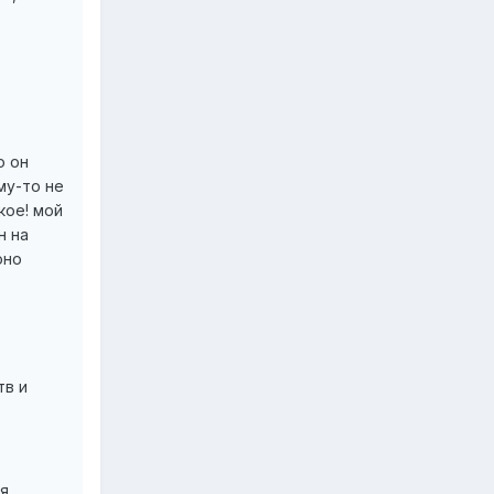
о он
му-то не
кое! мой
н на
оно
тв и
ня