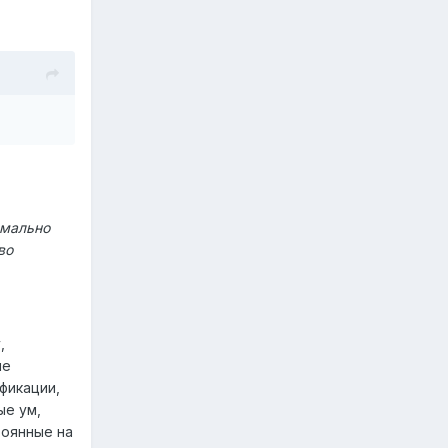
рмально
во
,
ие
фикации,
ые ум,
тоянные на