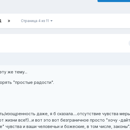
Д
Страница 4 из 11
эту же тему...
орять "простые радости".
/изощренность даже, я б сказала.....отсутствие чувства меры
т жизни все!!)...и вот это вот безграничное просто "хочу -дайте 
" чувства и ваши человечьи и божеские, в том числе, законы"..