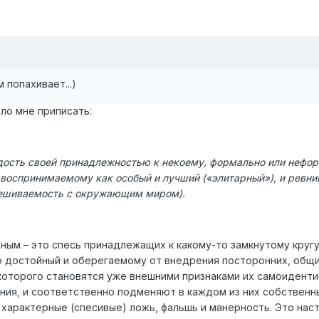
попахивает...)
ло мне приписать:
рдость своей принадлежностью к некоему, формально или нефо
воспринимаемому как особый и лучший («элитарный»), и ревни
ешиваемость с окружающим миром).
чным – это спесь принадлежащих к какому-то замкнутому кругу
о достойный и оберегаемому от внедрения посторонних, общ
 которого становятся уже внешними признаками их самоиденти
ния, и соответственно подменяют в каждом из них
собственн
 в характерные (спесивые) ложь, фальшь и манерность. Это нас