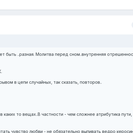
т быть ..разная. Молитва перед сном..внутренняя отрешенност
.
ывом в цепи случайных, так сказать, повторов..
каких то вещах..В частности - чем сложнее атрибутика пути, т
ытать чувство любви - не обязательно выпивать ведро керосин