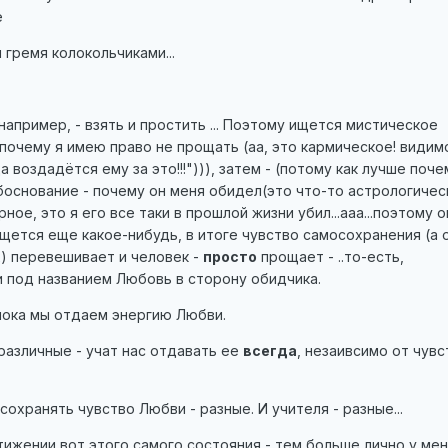
е
 гремя колокольчиками...
например, - взять и простить ... Поэтому ищется мистическое
 почему я имею право не прощать (аа, это кармическое! видим
а воздадётся ему за это!!!"))), затем - (потому как лучше поче
боснование - почему он меня обидел(это что-то астрологичес
ное, это я его все таки в прошлой жизни убил...ааа...поэтому о
- ищется еще какое-нибудь, в итоге чувство самосохранения (а 
) перевешивает и человек -
просто
прощает - ..то-есть,
и под названием Любовь в сторону обидчика.
пока мы отдаем энергию Любви.
различные - учат нас отдавать ее
всегда
, незаивсимо от чувс
охранять чувство Любви - разные. И учителя - разные...
ижении вот этого самого состояния - тем больше лично у ме