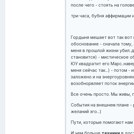
после чего - стоять на голов
три часа, бубня аффирмации и
Гордыня мешает вот так вот 
обоснование - сначала тому,
меня в прошлой жизни убил..д
становится) - мистическое о
ЮУ квадратит его Марс..навер
меня сейчас так...) - потом 
заложено и на энергоуровнях
возобнорвляет поток энерги
Все очень просто. Мы живы, 
События на внешнем плане - 
желаний эго...)
Пути, которые помогают нам с
И чем больше
техники
в дост