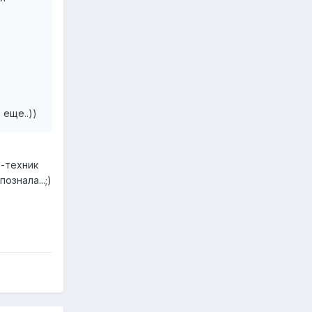
 еще..))
о-техник
ознала...;)