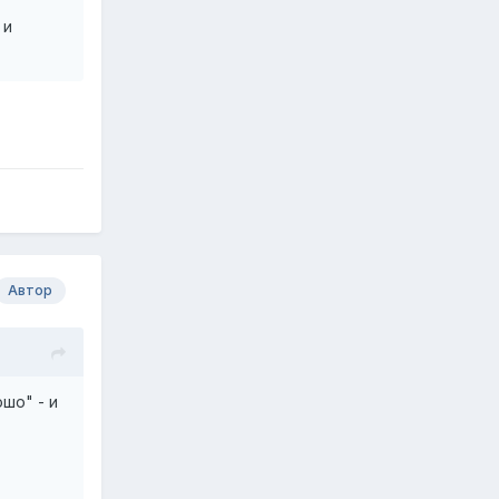
 и
Автор
шо" - и