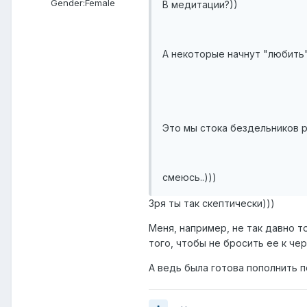
Gender:
Female
В медитации?))
А некоторые начнут "любить"
Это мы стока бездельников р
смеюсь..)))
Зря ты так скептически)))
Меня, например, не так давно 
того, чтобы не бросить ее к че
А ведь была готова пополнить п