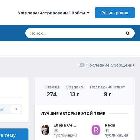
Регистрация
Уже зарегистрированы? Войти
Последние Сообщения
Ответы
Создано
Последний ответ
274
13 г
9 г
ки
0
ЛУЧШИЕ АВТОРЫ В ЭТОЙ ТЕМЕ
Елена Сергеевна
Reda
60
41
публикаций
публикация
 в тему