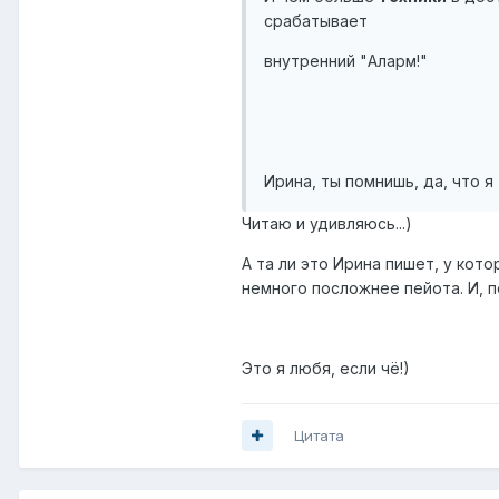
срабатывает
внутренний "Аларм!"
Ирина, ты помнишь, да, что я
Читаю и удивляюсь...)
А та ли это Ирина пишет, у кот
немного посложнее пейота. И, по
Это я любя, если чё!)
Цитата