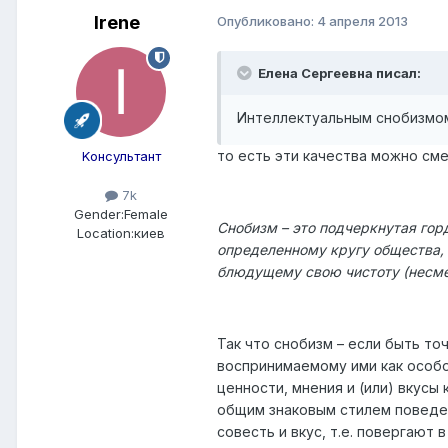
Irene
Опубликовано:
4 апреля 2013
Елена Сергеевна писал:
Интеллектуальным снобизмом 
то есть эти качества можно сме
Kонсультант
7k
Gender:
Female
Снобизм – это подчеркнутая го
Location:
киев
определенному кругу общества, 
блюдущему свою чистоту (несм
Так что снобизм – если быть то
воспринимаемому ими как особ
ценности, мнения и (или) вкусы
общим знаковым стилем поведе
совесть и вкус, т.е. повергают