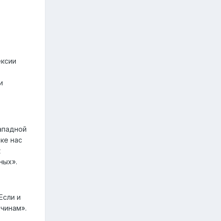
ексии
и
ападной
ке нас
к
ных».
Если и
ичинам».