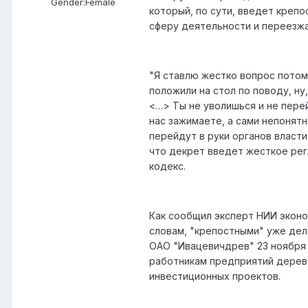
Gender:
Female
который, по сути, введет крепо
сферу деятельности и переезжат
"Я ставлю жестко вопрос потому
положили на стол по поводу, ну
<…> Ты не уволишься и не перей
нас зажимаете, а сами непонят
перейдут в руки органов власти
что декрет введет жесткое ре
кодекс.
Как сообщил эксперт НИИ эконо
словам, "крепостными" уже де
ОАО "Ивацевичдрев" 23 ноября
работникам предприятий дерево
инвестиционных проектов.