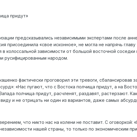
чища придут»
изации предсказывались независимыми экспертами после анн
сия присоединила «свое исконное», не могла не напрячь главу
я в колоссальной зависимости от большой восточной соседки 
ни русифицированным народом.
ашенко фактически проговорил эти тревоги, сбалансировав з
сурд»: «Нас пугают, что с Востока полчища придут, а на Восто
 Запада полчища придут, расчленят, раздавят, растерзают. Ка
 виду и не отрицать ни один из вариантов, даже самых абсурд
ерением, что никто нас на колени не поставит. С оговоркой: «
 независимости нашей страны, то только по экономическим пр