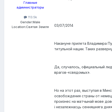
Главные
администраторы
113.5k
Gender:
Male
03/07/2014
Location:
Святая Земля
Накануне прилета Владимира Пу
титульной нации. Таких разверн
Да, случалось, официальный ли
врагов-«свядомых».
Но на этот раз, выступая в Ми
освобождения страны от немецк
произнес на матчынай мове дов
і незалежнасць сенняшняга дня»