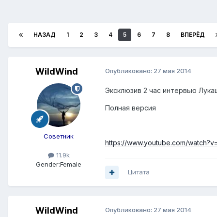
НАЗАД
1
2
3
4
5
6
7
8
ВПЕРЁД
WildWind
Опубликовано:
27 мая 2014
Эксклюзив 2 час интервью Лукаш
Полная версия
Советник
https://www.youtube.com/watch?
11.9k
Gender:
Female
Цитата
WildWind
Опубликовано:
27 мая 2014