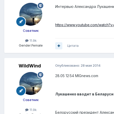
Интервью Александра Лукашенко 
https://www.youtube.com/watch
Советник
11.9k
Gender:
Female
Цитата
WildWind
Опубликовано:
28 мая 2014
28.05 12:54 MIGnews.com
Лукашенко вводит в Беларуси
Советник
11.9k
Белорусский президент Алекса