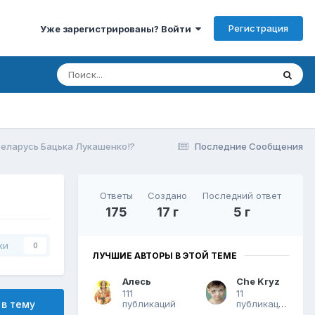
Регистрация
Уже зарегистрированы? Войти
Беларусь Бацька Лукашенко!?
Последние Сообщения
Ответы
Создано
Последний ответ
175
17 г
5 г
ки
0
ЛУЧШИЕ АВТОРЫ В ЭТОЙ ТЕМЕ
Алесь
Che Kryz
111
11
публикаций
публикаций
 в тему