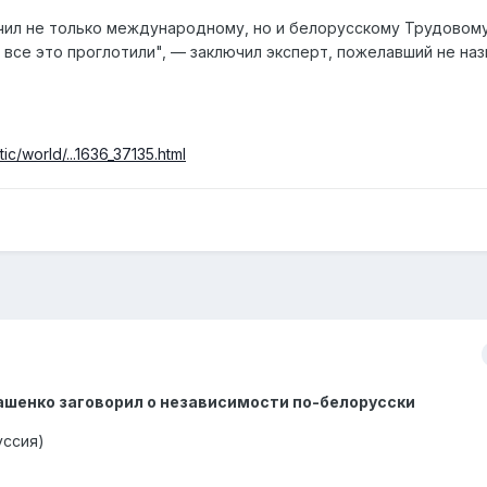
ил не только международному, но и белорусскому Трудовому
, все это проглотили", — заключил эксперт, пожелавший не на
c/world/...1636_37135.html
ашенко заговорил о независимости по-белорусски
уссия)