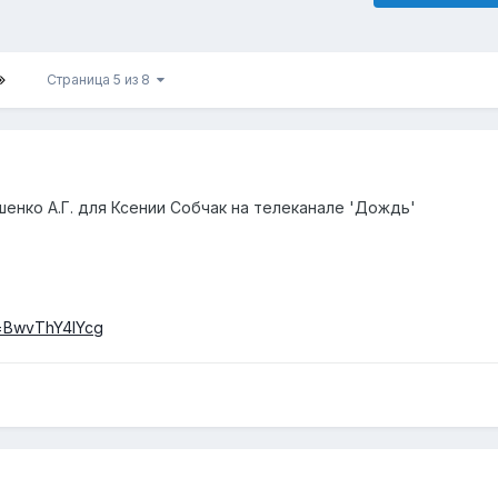
Страница 5 из 8
енко А.Г. для Ксении Собчак на телеканале 'Дождь'
v=BwvThY4IYcg