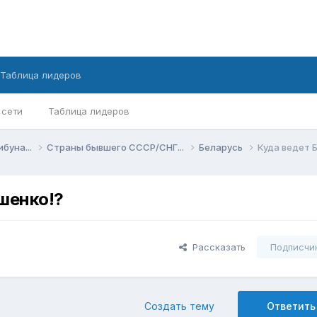
Таблица лидеров
 сети
Таблица лидеров
ибуна...
Страны бывшего СССР/СНГ...
Беларусь
Куда ведет 
шенко!?
Рассказать
Подписчи
Создать тему
Ответить