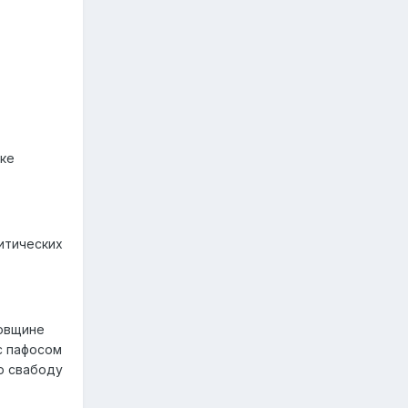
ыке
итических
довщине
с пафосом
ю свабоду