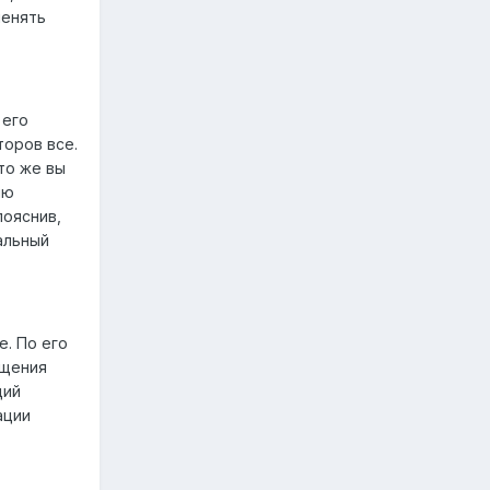
менять
 его
торов все.
то же вы
лю
пояснив,
альный
е. По его
ещения
щий
ации