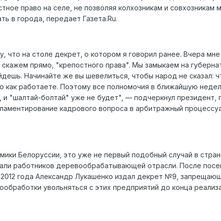
стное право на селе, не позволяя колхозникам и совхозникам 
ь в города, передает Газета.Ru.
, что на столе декрет, о котором я говорил ранее. Вчера мне
, скажем прямо, "крепостного права". Мы замыкаем на губерна
дешь. Начинайте же вы шевелиться, чтобы народ не сказал: ч
но как работаете. Поэтому все полномочия в ближайшую неде
, и "шалтай-болтай" уже не будет", — подчеркнул президент, 
гламентирование кадрового вопроса в арбитражный процессу
мики Белоруссии, это уже не первый подобный случай в стран
лали работников деревообрабатывающей отрасли. После пос
 2012 года Александр Лукашенко издал декрет №9, запрещаю
обработки увольняться с этих предприятий до конца реализ