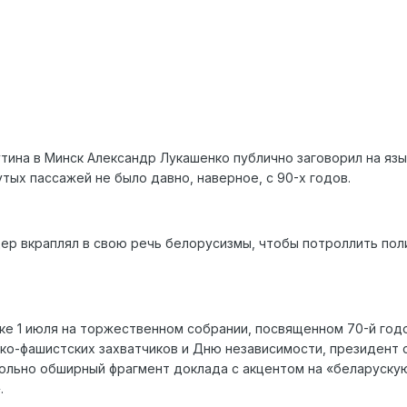
тина в Минск Александр Лукашенко публично заговорил на яз
утых пассажей не было давно, наверное, с 90-х годов.
дер вкраплял в свою речь белорусизмы, чтобы потроллить пол
нске 1 июля на торжественном собрании, посвященном 70-й го
о-фашистских захватчиков и Дню независимости, президент 
ольно обширный фрагмент доклада с акцентом на «беларуску
.