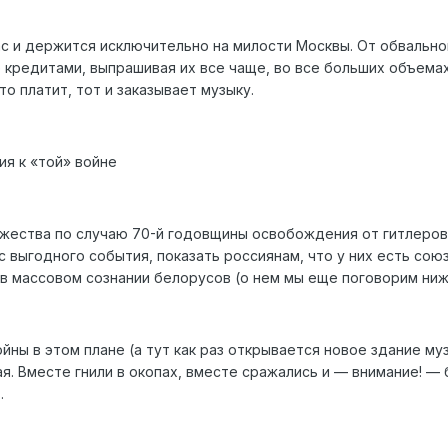
нас и держится исключительно на милости Москвы. От обвально
 кредитами, выпрашивая их все чаще, во все больших объемах
то платит, тот и заказывает музыку.
ия к «той» войне
ржества по случаю 70-й годовщины освобождения от гитлеров
с выгодного события, показать россиянам, что у них есть союз
 в массовом сознании белорусов (о нем мы еще поговорим ниж
ны в этом плане (а тут как раз открывается новое здание му
ая. Вместе гнили в окопах, вместе сражались и — внимание! —
.