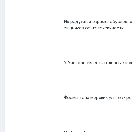
Их радужная окраска обусловле
хищников об их токсичности
У Nudibranchs есть головные щу
Формы тела морских улиток чре