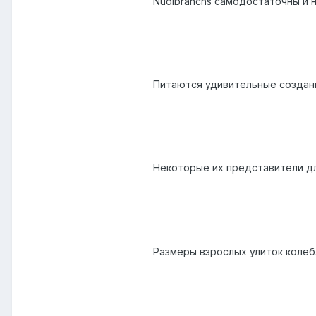
Nudibranchs самодостаточны и 
Питаются удивительные создани
Некоторые их представители д
Размеры взрослых улиток колеб