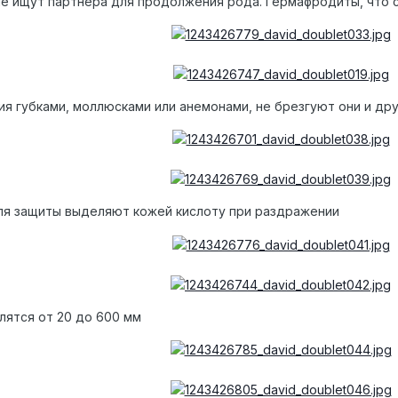
не ищут партнера для продолжения рода. Гермафродиты, что 
я губками, моллюсками или анемонами, не брезгуют они и др
ля защиты выделяют кожей кислоту при раздражении
лятся от 20 до 600 мм