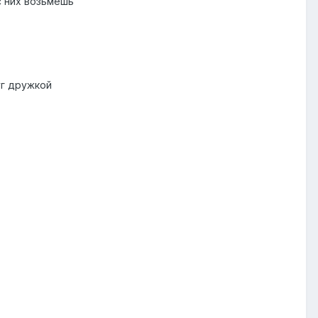
с них возьмешь
уг дружкой