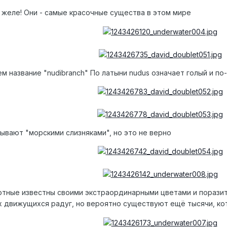
е желе! Они - самые красочные существа в этом мире
название "nudibranch" По латыни nudus означает голый и по-
ывают "морскими слизняками", но это не верно
отные известны своими экстраординарными цветами и порази
х движущихся радуг, но вероятно существуют ещё тысячи, к