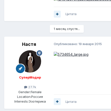
Цитата
1 месяц спустя...
Настя
Опубликовано:
19 января 2015
СуперМодер
27.7k
Gender:
Female
Location:
Россия
Interests:
Эзотерика
Цитата