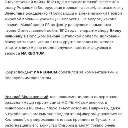
Отечественной войны 1812 года в ведомственной газете «Во
славу Родины» («Белорусская военная газета»), а также книгу
Вячеслава Бондаренко
«Полководцы и военачальники Первой
мировой войны — уроженцы Беларуси». На вопрос, какова
позиция Минобороны РБ по факту разрушения памятника
герою Отечественной войны 1812 года генерал-майору
Якову
Кульневу
в Полоцком районе Витебской области, полковник
Макаров заявил, что на этот и другие вопросы он желает
ответить письменно после получения соответствующего
запроса
ИА REGNUM
.
Корреспондент
ИА REGNUM
обратился за комментариями к
белорусским экспертам.
Николай Малишевский
так прокомментировал содержание
раздела «Наши герои» сайта МО РБ: «К сожалению, в
Минобороны РБ очень плохо знают историю. Например, даже
в сугубо военном смысле предлагать офицерам „равняться на
Костюшко“, одновременно готовясь проклинать буквально
разогнавшего его воинство Суворова, могут только очень