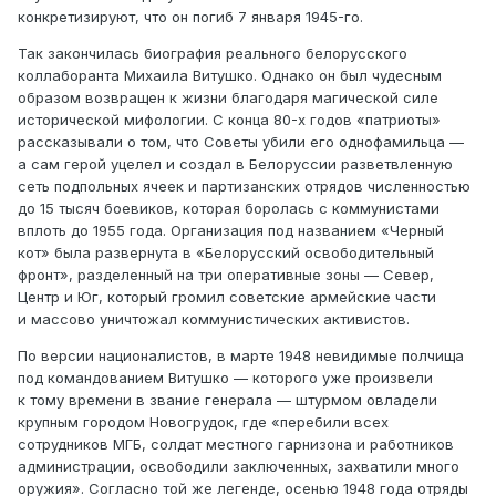
конкретизируют, что он погиб 7 января 1945-го.
Так закончилась биография реального белорусского
коллаборанта Михаила Витушко. Однако он был чудесным
образом возвращен к жизни благодаря магической силе
исторической мифологии. С конца 80-х годов «патриоты»
рассказывали о том, что Советы убили его однофамильца —
а сам герой уцелел и создал в Белоруссии разветвленную
сеть подпольных ячеек и партизанских отрядов численностью
до 15 тысяч боевиков, которая боролась с коммунистами
вплоть до 1955 года. Организация под названием «Черный
кот» была развернута в «Белорусский освободительный
фронт», разделенный на три оперативные зоны — Север,
Центр и Юг, который громил советские армейские части
и массово уничтожал коммунистических активистов.
По версии националистов, в марте 1948 невидимые полчища
под командованием Витушко — которого уже произвели
к тому времени в звание генерала — штурмом овладели
крупным городом Новогрудок, где «перебили всех
сотрудников МГБ, солдат местного гарнизона и работников
администрации, освободили заключенных, захватили много
оружия». Согласно той же легенде, осенью 1948 года отряды