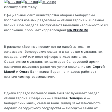
Иллюстрация: mil.by
Официальный сайт министерства обороны Белоруссии
пополнился новыми разделами — «Наши герои» и «Военные
песни». Оба раздела заслуживают внимания необычностью их
наполнения, сообщает корреспондент
ИА REGNUM
.
В разделе «Военные песни» нет ни одной из тех, что
заказывают белорусские солдаты в качестве музыкальных
поздравлений или поют офицеры в ходе застолья.
Создателями музыкальных шлягеров белорусской армии
назначены известные разве что узким специалистам
Сергей
Макей
и
Ольга Банникова
. Вероятно, и здесь работает
принцип «импортозамещения».
Однако гораздо большего внимания заслуживает раздел
«Наши герои». Среди них — «
Всеслав Полоцкий
—
белорусский князь, смелый воин,
борец за независимость
первого белорусского государства
— Полоцкой земли от