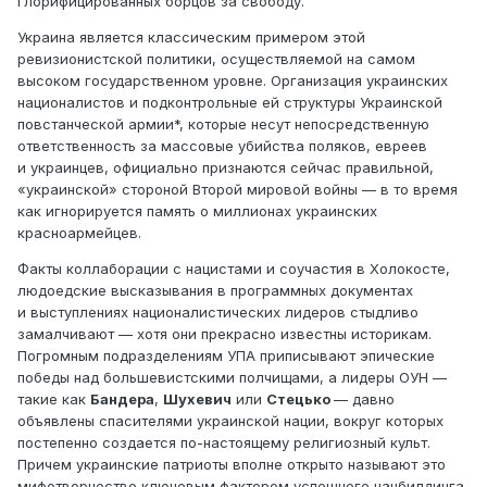
глорифицированных борцов за свободу.
Украина является классическим примером этой
ревизионистской политики, осуществляемой на самом
высоком государственном уровне. Организация украинских
националистов и подконтрольные ей структуры Украинской
повстанческой армии*, которые несут непосредственную
ответственность за массовые убийства поляков, евреев
и украинцев, официально признаются сейчас правильной,
«украинской» стороной Второй мировой войны — в то время
как игнорируется память о миллионах украинских
красноармейцев.
Факты коллаборации с нацистами и соучастия в Холокосте,
людоедские высказывания в программных документах
и выступлениях националистических лидеров стыдливо
замалчивают — хотя они прекрасно известны историкам.
Погромным подразделениям УПА приписывают эпические
победы над большевистскими полчищами, а лидеры ОУН —
такие как
Бандера
,
Шухевич
или
Стецько
— давно
объявлены спасителями украинской нации, вокруг которых
постепенно создается по-настоящему религиозный культ.
Причем украинские патриоты вполне открыто называют это
мифотворчество ключевым фактором успешного нацбилдинга.