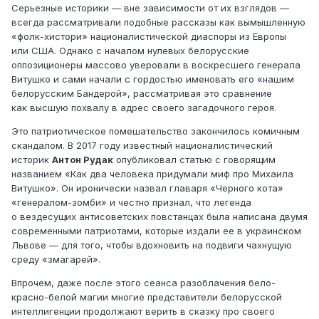
Серьезные историки — вне зависимости от их взглядов —
всегда рассматривали подобные рассказы как вымышленную
«фолк-хистори» националистической диаспоры из Европы
или США. Однако с началом нулевых белорусские
оппозиционеры массово уверовали в воскресшего генерала
Витушко и сами начали с гордостью именовать его «нашим
белорусским Бандерой», рассматривая это сравнение
как высшую похвалу в адрес своего загадочного героя.
Это патриотическое помешательство закончилось комичным
скандалом. В 2017 году известный националистический
историк
Антон Рудак
опубликовал статью с говорящим
названием «Как два человека придумали миф про Михаила
Витушко». Он иронически назвал главаря «Черного кота»
«генералом-зомби» и честно признал, что легенда
о вездесущих антисоветских повстанцах была написана двумя
современными патриотами, которые издали ее в украинском
Львове — для того, чтобы вдохновить на подвиги чахнущую
среду «змагарей».
Впрочем, даже после этого сеанса разоблачения бело-
красно-белой магии многие представители белорусской
интеллигенции продолжают верить в сказку про своего