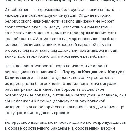
Их собратья — современные белорусские националисты —
находятся в совсем другой ситуации. Скудная история
белорусского националистического движения не может
похвастаться сколько-нибудь известными личностями —
за исключением давно забытых второсортных нацистских
коллаборантов. А этих одиозных маргиналов нельзя было
всерьез противопоставить массовой народной памяти
о советском партизанском движении, охватившем в годы
войны всю территорию оккупированной республики.
Попытка приватизировать хорошо известные образы
революционных шляхтичей —
Тадеуша Косцюшко
и
Кастуся
Калиновского
— тоже не удалась, поскольку советская
историография благосклонно относилась к этим фигурам,
рассматривая их в качестве борцов за социальное
освобождение поляков, литовцев и белорусов. А главное, они
принадлежали к весьма давнему периоду польской
истории — когда белорусского национального движения еще
не существовало даже в проекте.
Белорусское националистическое движение остро нуждалось
в образе собственного Бандеры и в собственной версии