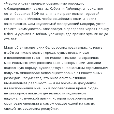
«Черного кота» провели совместную операцию
с бандеровцами, захватив Кобрин и Гайновку, а несколько
сотен боевиков БОФ напали на исправительно-трудовой
лагерь около Минска, чтобы освободить политических
заключённых. Сам неуловимый белорусский Бандера, устав
громить коммунистов, благополучно пробрался через Польшу
в ФРГ и укрылся в тайном убежище, где прожил чуть ли не до
ста лет.
Мифы об антисоветских белорусских повстанцах, которые
якобы занимало целые города, существовали еще
в послевоенные годы — но исключительно на страницах
маргинальных эмигрантских газет, которые имитировали
подпольную борьбу, руководствуясь банальным стремлением
получать финансовое вспомоществование от иностранных
разведок. Разумеется, это была альтернативная
вымышленная реальность — и ни архивные документы,
ни воспоминания живших в послевоенное время людей,
не фиксируют никакой деятельности подпольной
националистической армии, которая проворачивала
фронтовые операции в самом сердце одной из самых
спокойных советских республик.