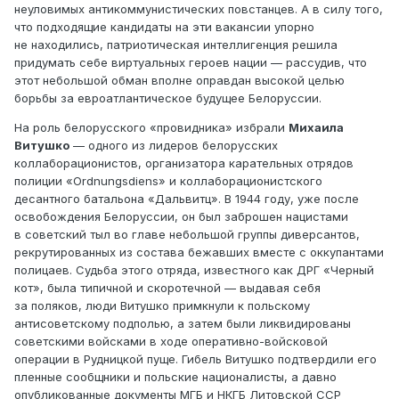
неуловимых антикоммунистических повстанцев. А в силу того,
что подходящие кандидаты на эти вакансии упорно
не находились, патриотическая интеллигенция решила
придумать себе виртуальных героев нации — рассудив, что
этот небольшой обман вполне оправдан высокой целью
борьбы за евроатлантическое будущее Белоруссии.
На роль белорусского «провидника» избрали
Михаила
Витушко
— одного из лидеров белорусских
коллаборационистов, организатора карательных отрядов
полиции «Ordnungsdiens» и коллаборационистского
десантного батальона «Дальвитц». В 1944 году, уже после
освобождения Белоруссии, он был заброшен нацистами
в советский тыл во главе небольшой группы диверсантов,
рекрутированных из состава бежавших вместе с оккупантами
полицаев. Судьба этого отряда, известного как ДРГ «Черный
кот», была типичной и скоротечной — выдавая себя
за поляков, люди Витушко примкнули к польскому
антисоветскому подполью, а затем были ликвидированы
советскими войсками в ходе оперативно-войсковой
операции в Рудницкой пуще. Гибель Витушко подтвердили его
пленные сообщники и польские националисты, а давно
опубликованные документы МГБ и НКГБ Литовской ССР