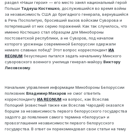
раздел «Наши герои» — его место занял национальный герой
Польши
Тадеуш Костюшко
, дослужившийся во время войны
за независимость США до бригадного генерала, вернувшийся
в Речь Посполитую, бросивший вызов войскам Суворова и
потерпевший от них серию поражений. Как так случилось, что
именно Костюшко стал образцом для Минобороны
постсоветской республики, а не Суворов, под началом
которого уроженцы современной Белоруссии одержали
немало славных побед? Этот вопрос корреспондент
ИА
REGNUM
безуспешно пытался задать начальнику Минского
суворовского военного училища генерал-майору
Виктору
Лисовскому
.
Начальник управления информации Минобороны Белоруссии
полковник
Владимир Макаров
не смог ответить
корреспонденту
ИА REGNUM
на вопрос, как Всеслав
Полоцкий (известный также как Всеслав Чародей) оказался
борцом за независимость первого белорусского государства
задолго до появления самого термина «белорусы» и
провозглашения независимости первого белорусского
государства. В ответ он порекомендовал свои статьи на тему