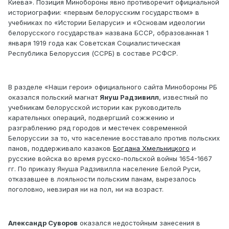
Киева». Позиция Минобороны явно противоречит официальной
историографии: «первым белорусским государством» в
учебниках по «Истории Беларуси» и «Основам идеологии
белорусского государства» названа БССР, образованная 1
января 1919 года как Советская Социалистическая
Республика Белоруссия (ССРБ) в составе РСФСР.
В разделе «Наши герои» официального сайта Минобороны РБ
оказался польский магнат
Януш Радзивилл
, известный по
учебникам белорусской истории как руководитель
карательных операций, подвергший сожжению и
разграблению ряд городов и местечек современной
Белоруссии за то, что население восставало против польских
панов, поддерживало казаков
Богдана Хмельницкого
и
русские войска во время русско-польской войны 1654-1667
гг. По приказу Януша Радзивилла население Белой Руси,
отказавшее в лояльности польским панам, вырезалось
поголовно, невзирая ни на пол, ни на возраст.
Александр Суворов
оказался недостойным занесения в