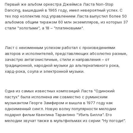
Первый же альбом оркестра Джеймса Ласта Non-Stop
Dancing, вышедший в 1965 году, имел невероятный успех. С
тех пор коллектив под управлением Ласта выпустил более 50
альбомов общим тиражом 60 млн экземпляров, из которых 37
стали "золотыми", а 18 – "платиновыми".
Ласт с неизменным успехом работал с произведениями
авторов и исполнителей, представляющих абсолютно разные,
зачастую антагонистичные, стили и направления – от
традиционной, народной музыки до альтернативного рока,
хард-рока, соула и электронной музыки.
Одна из самых известных композиций Ласта "Одинокий
пастух" была исполнена им совместно с румынским
музыкантом Георге Замфиром и вышла в 1977 году как
одноименный сингл. Новую волну популярности мелодии
подарил фильм Квентина Тарантино "Убить Билла". Его
мелодии звучат также в мультфильмах из серии "Ну погоди!".