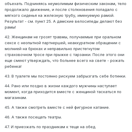
объехать. Подчиняясь неумолимым физическим законам, тело
продолжало движение, и после столкновения попадало с
мягкого сиденья на железную трубу, именуемую рамой.
Результат - см. пункт 25. А дамские велосипеды делают без
рамы!
42. Женщинам не грозят травмы, получаемые при оральном
сексе с неопытной партнершей, неаккуратном обращении с
молнией на брюках и неправильно пристегнутом
страховочном тросе при прыжке с тарзанки. После этого они
еще смеют утверждать, что больнее всего на свете - рожать
ребенка!
43. В туалете мы постоянно рискуем забрызгать себе ботинки.
44. Рано или поздно в жизни каждого мужчины наступает
момент, когда приходится вместе с женщиной таскаться по
магазинам.
45. А также смотреть вместе с ней фигурное катание.
46. А также посещать театры.
47. И приезжать по праздникам к теще на обед.