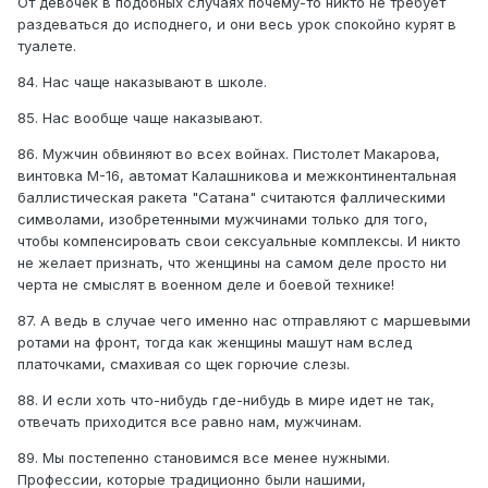
От девочек в подобных случаях почему-то никто не требует
раздеваться до исподнего, и они весь урок спокойно курят в
туалете.
84. Нас чаще наказывают в школе.
85. Нас вообще чаще наказывают.
86. Мужчин обвиняют во всех войнах. Пистолет Макарова,
винтовка М-16, автомат Калашникова и межконтинентальная
баллистическая ракета "Сатана" считаются фаллическими
символами, изобретенными мужчинами только для того,
чтобы компенсировать свои сексуальные комплексы. И никто
не желает признать, что женщины на самом деле просто ни
черта не смыслят в военном деле и боевой технике!
87. А ведь в случае чего именно нас отправляют с маршевыми
ротами на фронт, тогда как женщины машут нам вслед
платочками, смахивая со щек горючие слезы.
88. И если хоть что-нибудь где-нибудь в мире идет не так,
отвечать приходится все равно нам, мужчинам.
89. Мы постепенно становимся все менее нужными.
Профессии, которые традиционно были нашими,