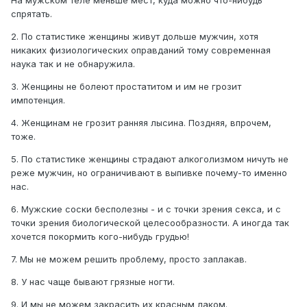
На мужском теле меньше мест, куда можно что-нибудь
спрятать.
2. По статистике женщины живут дольше мужчин, хотя
никаких физиологических оправданий тому современная
наука так и не обнаружила.
3. Женщины не болеют простатитом и им не грозит
импотенция.
4. Женщинам не грозит ранняя лысина. Поздняя, впрочем,
тоже.
5. По статистике женщины страдают алкоголизмом ничуть не
реже мужчин, но ограничивают в выпивке почему-то именно
нас.
6. Мужские соски бесполезны - и с точки зрения секса, и с
точки зрения биологической целесообразности. А иногда так
хочется покормить кого-нибудь грудью!
7. Мы не можем решить проблему, просто заплакав.
8. У нас чаще бывают грязные ногти.
9. И мы не можем закрасить их красным лаком.