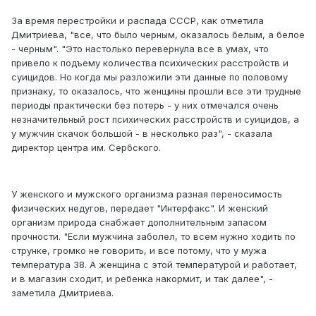
За время перестройки и распада СССР, как отметила
Дмитриева, "все, что было черным, оказалось белым, а белое
- черным". "Это настолько перевернула все в умах, что
привело к подъему количества психических расстройств и
суицидов. Но когда мы разложили эти данные по половому
признаку, то оказалось, что женщины прошли все эти трудные
периоды практически без потерь - у них отмечался очень
незначительный рост психических расстройств и суицидов, а
у мужчин скачок большой - в несколько раз", - сказала
директор центра им. Сербского.
У женского и мужского организма разная переносимость
физических недугов, передает "Интерфакс". И женский
организм природа снабжает дополнительным запасом
прочности. "Если мужчина заболел, то всем нужно ходить по
струнке, громко не говорить, и все потому, что у мужа
температура 38. А женщина с этой температурой и работает,
и в магазин сходит, и ребенка накормит, и так далее", -
заметила Дмитриева.