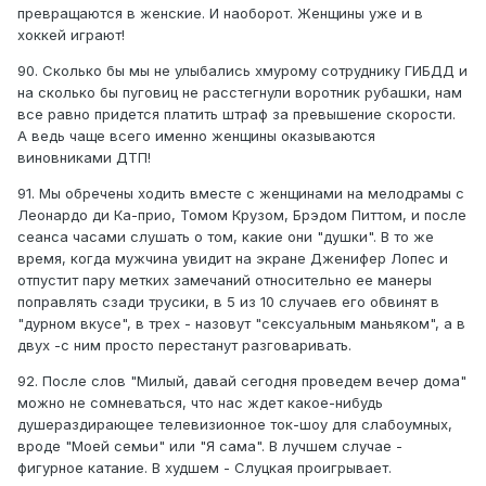
превращаются в женские. И наоборот. Женщины уже и в
хоккей играют!
90. Сколько бы мы не улыбались хмурому сотруднику ГИБДД и
на сколько бы пуговиц не расстегнули воротник рубашки, нам
все равно придется платить штраф за превышение скорости.
А ведь чаще всего именно женщины оказываются
виновниками ДТП!
91. Мы обречены ходить вместе с женщинами на мелодрамы с
Леонардо ди Ка-прио, Томом Крузом, Брэдом Питтом, и после
сеанса часами слушать о том, какие они "душки". В то же
время, когда мужчина увидит на экране Дженифер Лопес и
отпустит пару метких замечаний относительно ее манеры
поправлять сзади трусики, в 5 из 10 случаев его обвинят в
"дурном вкусе", в трех - назовут "сексуальным маньяком", а в
двух -с ним просто перестанут разговаривать.
92. После слов "Милый, давай сегодня проведем вечер дома"
можно не сомневаться, что нас ждет какое-нибудь
душераздирающее телевизионное ток-шоу для слабоумных,
вроде "Моей семьи" или "Я сама". В лучшем случае -
фигурное катание. В худшем - Слуцкая проигрывает.