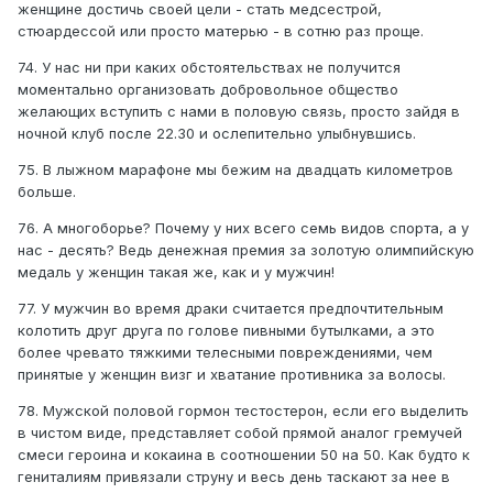
женщине достичь своей цели - стать медсестрой,
стюардессой или просто матерью - в сотню раз проще.
74. У нас ни при каких обстоятельствах не получится
моментально организовать добровольное общество
желающих вступить с нами в половую связь, просто зайдя в
ночной клуб после 22.30 и ослепительно улыбнувшись.
75. В лыжном марафоне мы бежим на двадцать километров
больше.
76. А многоборье? Почему у них всего семь видов спорта, а у
нас - десять? Ведь денежная премия за золотую олимпийскую
медаль у женщин такая же, как и у мужчин!
77. У мужчин во время драки считается предпочтительным
колотить друг друга по голове пивными бутылками, а это
более чревато тяжкими телесными повреждениями, чем
принятые у женщин визг и хватание противника за волосы.
78. Мужской половой гормон тестостерон, если его выделить
в чистом виде, представляет собой прямой аналог гремучей
смеси героина и кокаина в соотношении 50 на 50. Как будто к
гениталиям привязали струну и весь день таскают за нее в