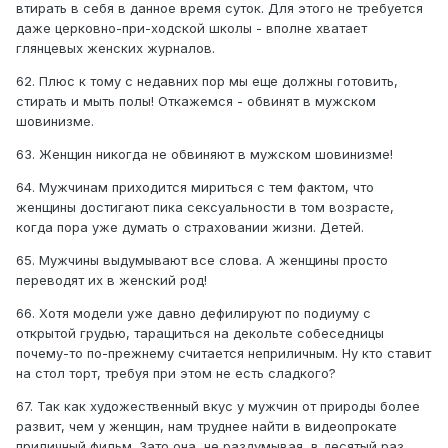
втирать в себя в данное время суток. Для этого не требуется
даже церковно-при-ходской школы - вполне хватает
глянцевых женских журналов.
62. Плюс к тому с недавних пор мы еще должны готовить,
стирать и мыть полы! Откажемся - обвинят в мужском
шовинизме.
63. Женщин никогда не обвиняют в мужском шовинизме!
64. Мужчинам приходится мириться с тем фактом, что
женщины достигают пика сексуальности в том возрасте,
когда пора уже думать о страховании жизни. Детей.
65. Мужчины выдумывают все слова. А женщины просто
переводят их в женский род!
66. Хотя модели уже давно дефилируют по подиуму с
открытой грудью, таращиться на декольте собеседницы
почему-то по-прежнему считается неприличным. Ну кто ставит
на стол торт, требуя при этом не есть сладкого?
67. Так как художественный вкус у мужчин от природы более
развит, чем у женщин, нам труднее найти в видеопрокате
приличный фильм. Зато она, не раздумывая, в десятый раз