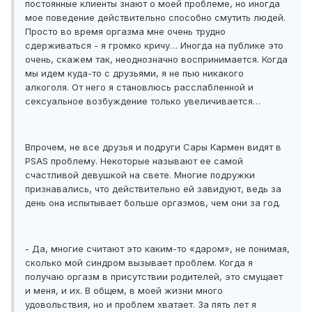
постоянные клиенты знают о моей проблеме, но иногда
мое поведение действительно способно смутить людей.
Просто во время оргазма мне очень трудно
сдерживаться - я громко кричу… Иногда на публике это
очень, скажем так, неоднозначно воспринимается. Когда
мы идем куда-то с друзьями, я не пью никакого
алкоголя. От него я становлюсь расслабленной и
сексуальное возбуждение только увеличивается…
Впрочем, не все друзья и подруги Сары Кармен видят в
PSAS проблему. Некоторые называют ее самой
счастливой девушкой на свете. Многие подружки
признавались, что действительно ей завидуют, ведь за
день она испытывает больше оргазмов, чем они за год.
- Да, многие считают это каким-то «даром», не понимая,
сколько мой синдром вызывает проблем. Когда я
получаю оргазм в присутствии родителей, это смущает
и меня, и их. В общем, в моей жизни много
удовольствия, но и проблем хватает. За пять лет я