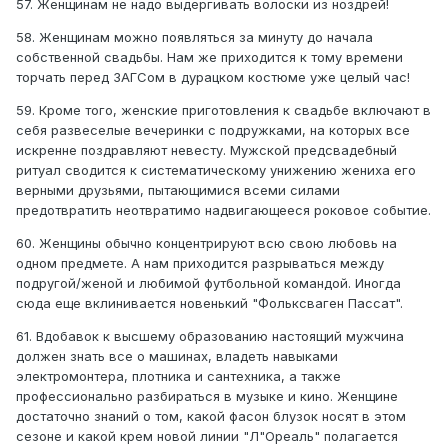
57. Женщинам не надо выдергивать волоски из ноздрей!
58. Женщинам можно появляться за минуту до начала
собственной свадьбы. Нам же приходится к тому времени
торчать перед ЗАГСом в дурацком костюме уже целый час!
59. Кроме того, женские приготовления к свадьбе включают в
себя развеселые вечеринки с подружками, на которых все
искренне поздравляют невесту. Мужской предсвадебный
ритуал сводится к систематическому унижению жениха его
верными друзьями, пытающимися всеми силами
предотвратить неотвратимо надвигающееся роковое событие.
60. Женщины обычно концентрируют всю свою любовь на
одном предмете. А нам приходится разрываться между
подругой/женой и любимой футбольной командой. Иногда
сюда еще вклинивается новенький "Фольксваген Пассат".
61. Вдобавок к высшему образованию настоящий мужчина
должен знать все о машинах, владеть навыками
электромонтера, плотника и сантехника, а также
профессионально разбираться в музыке и кино. Женщине
достаточно знаний о том, какой фасон блузок носят в этом
сезоне и какой крем новой линии "Л"Ореаль" полагается