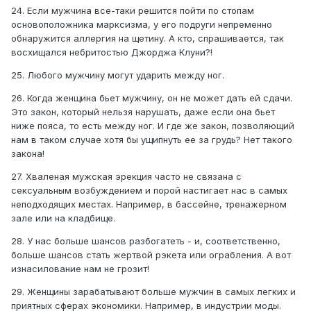
24. Если мужчина все-таки решится пойти по стопам
основоположника марксизма, у его подруги непременно
обнаружится аллергия на щетину. А кто, спрашивается, так
восхищался небритостью Джорджа Клуни?!
25. Любого мужчину могут ударить между ног.
26. Когда женщина бьет мужчину, он не может дать ей сдачи.
Это закон, который нельзя нарушать, даже если она бьет
ниже пояса, то есть между ног. И где же закон, позволяющий
нам в таком случае хотя бы ущипнуть ее за грудь? Нет такого
закона!
27. Хваленая мужская эрекция часто не связана с
сексуальным возбуждением и порой настигает нас в самых
неподходящих местах. Например, в бассейне, тренажерном
зале или на кладбище.
28. У нас больше шансов разбогатеть - и, соответственно,
больше шансов стать жертвой рэкета или ограбления. А вот
изнасилование нам не грозит!
29. Женщины зарабатывают больше мужчин в самых легких и
приятных сферах экономики. Например, в индустрии моды.