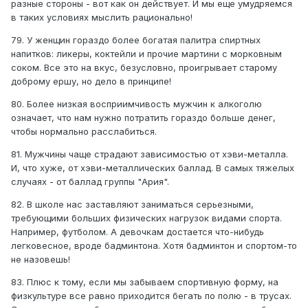
разные стороны - вот как он действует. И мы еще умудряемся
в таких условиях мыслить рационально!
79. У женщин гораздо более богатая палитра спиртных
напитков: ликеры, коктейли и прочие мартини с морковным
соком. Все это на вкус, безусловно, проигрывает старому
доброму ершу, но дело в принципе!
80. Более низкая восприимчивость мужчин к алкоголю
означает, что нам нужно потратить гораздо больше денег,
чтобы нормально расслабиться.
81. Мужчины чаще страдают зависимостью от хэви-металла.
И, что хуже, от хэви-металлических баллад. В самых тяжелых
случаях - от баллад группы "Ария".
82. В школе нас заставляют заниматься серьезными,
требующими больших физических нагрузок видами спорта.
Например, футболом. А девочкам достается что-нибудь
легковесное, вроде бадминтона. Хотя бадминтон и спортом-то
не назовешь!
83. Плюс к тому, если мы забываем спортивную форму, на
физкультуре все равно приходится бегать по полю - в трусах.