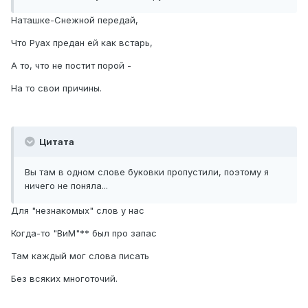
Наташке-Снежной передай,
Что Руах предан ей как встарь,
А то, что не постит порой -
На то свои причины.
Цитата
Вы там в одном слове буковки пропустили, поэтому я
ничего не поняла...
Для "незнакомых" слов у нас
Когда-то "ВиМ"** был про запас
Там каждый мог слова писать
Без всяких многоточий.