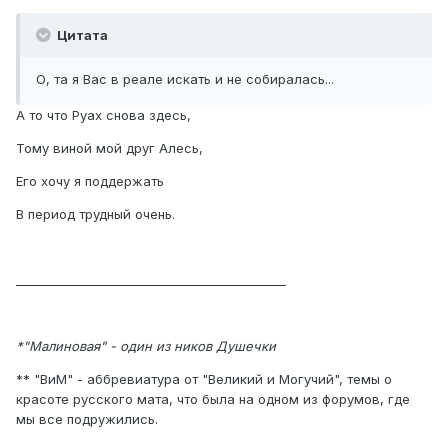
Цитата
О, та я Вас в реале искать и не собиралась...
А то что Руах снова здесь,
Тому виной мой друг Алесь,
Его хочу я поддержать
В период трудный очень.
_____________________________________________
*"Малиновая" - один из ников Душечки
** "ВиМ" - аббревиатура от "Великий и Могучий", темы о
красоте русского мата, что была на одном из форумов, где
мы все подружились.