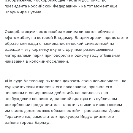
изображение, «оскорбляющее честь и достоинство
президента Российской Федерации» - на тот момент ещe
Владимира Путина.
Оскорбляющим честь изображением является обычная
«фотожаба», на которой Владимир Владимирович предстает в
образе скинхеда с националистической символикой на
одежде – эту картинку вкупе с другими размещенными
материалами парня приговорили к одному году отбывания
наказания в колонии-поселении.
«На суде Александр пытался доказать свою невиновность, но
суд критически отнeсся к его показаниям, признал его
виновным в совершении действий, направленных на
возбуждение ненависти, расовой вражды и в публичном
оскорблении представителя власти в связи с исполнением
им своих должностных обязанностей» - рассказала Ирина
Герасименко, заместитель прокурора Индустриального
района города Барнаул.