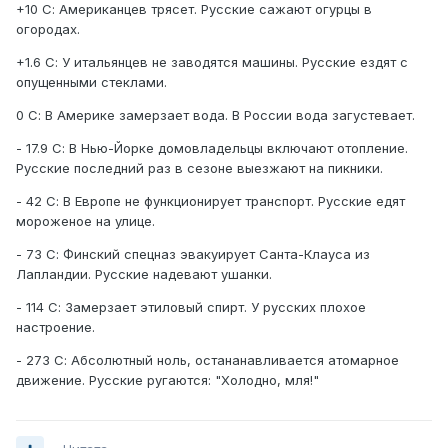
+10 С: Американцев трясет. Русские сажают огурцы в
огородах.
+1.6 С: У итальянцев не заводятся машины. Русские ездят с
опущенными стеклами.
0 С: В Америке замерзает вода. В России вода загустевает.
- 17.9 С: В Нью-Йорке домовладельцы включают отопление.
Русские последний раз в сезоне выезжают на пикники.
- 42 С: В Европе не функционирует транспорт. Русские едят
мороженое на улице.
- 73 С: Финский спецназ эвакуирует Санта-Клауса из
Лапландии. Русские надевают ушанки.
- 114 С: Замерзает этиловый спирт. У русских плохое
настроение.
- 273 С: Абсолютный ноль, остананавливается атомарное
движение. Русские ругаются: "Холодно, мля!"