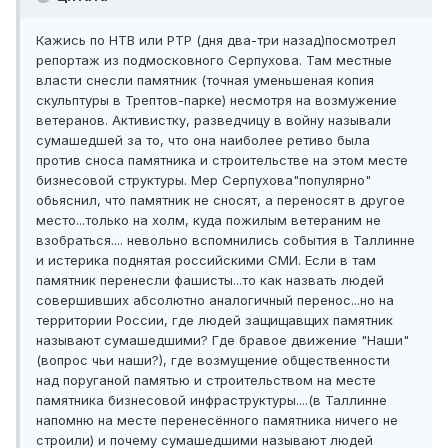
Кажись по НТВ или РТР (дня два-три назад)посмотрел
репортаж из подмосковного Серпухова. Там местные
власти снесли памятник (точная уменьшеная копия
скульптуры в Трептов-парке) несмотря на возмужение
ветеранов. Активистку, разведчицу в войну называли
сумашедшей за то, что она наиболее ретиво была
против сноса памятника и строительстве на этом месте
бизнесовой структуры. Мер Серпухова"популярно"
обьяснил, что памятник не сносят, а переносят в другое
место...только на холм, куда пожилым ветераним не
взобраться.... невольно вспомнились события в Таллинне
и истерика поднятая российскими СМИ. Если в там
памятник перенесли фашисты...то как назвать людей
совершивших абсолютно аналогичный перенос...но на
территории России, где людей защищавщих памятник
называют сумашедшими? Где бравое движение "Наши"
(вопрос чьи наши?), где возмущение общественности
над поруганой памятью и строительством на месте
памятника бизнесовой инфраструктуры....(в Таллинне
напомню на месте перенесённого памятника ничего не
строили) и почему сумашедшими называют людей