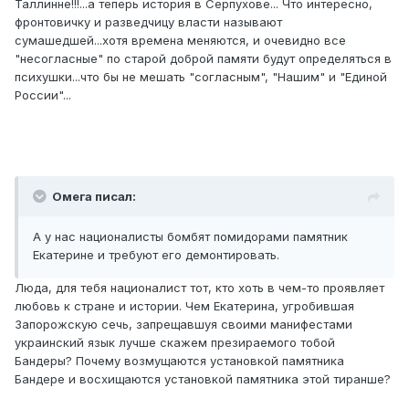
Таллинне!!!...а теперь история в Серпухове... Что интересно,
фронтовичку и разведчицу власти называют
сумашедшей...хотя времена меняются, и очевидно все
"несогласные" по старой доброй памяти будут определяться в
психушки...что бы не мешать "согласным", "Нашим" и "Единой
России"...
Омега писал:
А у нас националисты бомбят помидорами памятник
Екатерине и требуют его демонтировать.
Люда, для тебя националист тот, кто хоть в чем-то проявляет
любовь к стране и истории. Чем Екатерина, угробившая
Запорожскую сечь, запрещавшуя своими манифестами
украинский язык лучше скажем презираемого тобой
Бандеры? Почему возмущаются установкой памятника
Бандере и восхищаются установкой памятника этой тиранше?