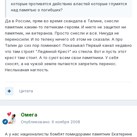
которые противятся действию властей которые глумятся
над памятью о погибших?
Да в России, прям во время скандала в Талине, снесли
памятник каким-то летчикам-героям. И никто не защитил ни
памятник, ни ветеранов. Просто снесли и всё. Никуда не
переносили. И по телеку ничего об этом не сказали. А про
Талин до сих пор поминают. Показывал Первый канал недавно
что там строят "Ледянной Крест" из стекла. Вот и пусть этот
крест там стоит. А то суют всем свои памятники. У себя
сносят, а на чужой земле пытаются запретить перенос.
Неслыханая наглость.
Цитата
Омега
Опубликовано:
6 ноября 2008
А у нас националисты бомбят помидорами памятник Екатерине