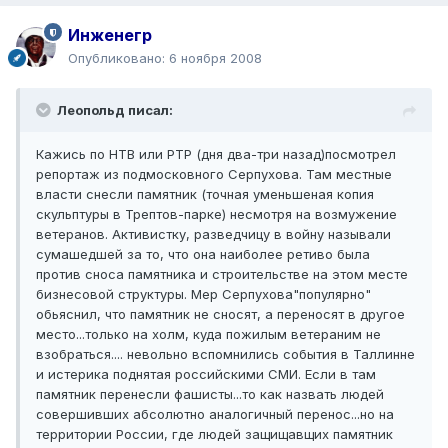
Инженегр
Опубликовано:
6 ноября 2008
Леопольд писал:
Кажись по НТВ или РТР (дня два-три назад)посмотрел
репортаж из подмосковного Серпухова. Там местные
власти снесли памятник (точная уменьшеная копия
скульптуры в Трептов-парке) несмотря на возмужение
ветеранов. Активистку, разведчицу в войну называли
сумашедшей за то, что она наиболее ретиво была
против сноса памятника и строительстве на этом месте
бизнесовой структуры. Мер Серпухова"популярно"
обьяснил, что памятник не сносят, а переносят в другое
место...только на холм, куда пожилым ветераним не
взобраться.... невольно вспомнились события в Таллинне
и истерика поднятая российскими СМИ. Если в там
памятник перенесли фашисты...то как назвать людей
совершивших абсолютно аналогичный перенос...но на
территории России, где людей защищавщих памятник