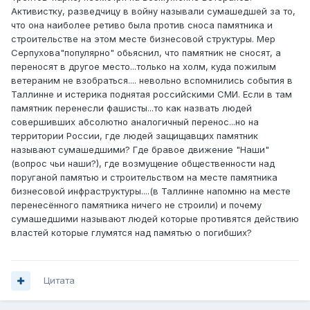
Активистку, разведчицу в войну называли сумашедшей за то,
что она наиболее ретиво была против сноса памятника и
строительстве на этом месте бизнесовой структуры. Мер
Серпухова"популярно" обьяснил, что памятник не сносят, а
переносят в другое место...только на холм, куда пожилым
ветераним не взобраться.... невольно вспомнились события в
Таллинне и истерика поднятая российскими СМИ. Если в там
памятник перенесли фашисты...то как назвать людей
совершивших абсолютно аналогичный перенос...но на
территории России, где людей защищавщих памятник
называют сумашедшими? Где бравое движение "Наши"
(вопрос чьи наши?), где возмущение общественности над
поруганой памятью и строительством на месте памятника
бизнесовой инфраструктуры....(в Таллинне напомню на месте
перенесённого памятника ничего не строили) и почему
сумашедшими называют людей которые противятся действию
властей которые глумятся над памятью о погибших?
Цитата