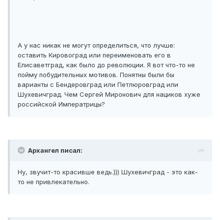
А у нас никак не могут определиться, что лучше:
оставить Кировоград или переименовать его в
Елисаветград, как было до революции. Я вот что-то не
пойму побудительных мотивов. Понятны были бы
варианты с Бендеровград или Петлюровград или
Шухевичград. Чем Сергей Миронович для нациков хуже
российской Императрицы?
Архангел писал:
Ну, звучит-то красивше ведь.))) Шухевичград - это как-
то не привлекательно.