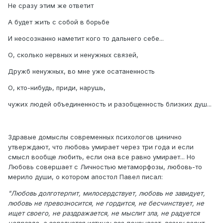
Не сразу этим же ответит
А будет жить с собой в борьбе
И неосознанно наметит кого то дальнего себе...
О, сколько нервных и ненужных связей,
Дружб ненужных, во мне уже осатаненность
О, кто-нибудь, приди, нарушь,
чужих людей объединенность и разобщенность близких душ...
Здравые домыслы современных психологов цинично
утверждают, что любовь умирает через три года и если
смысл вообще любить, если она все равно умирает... Но
Любовь совершает с Личностью метаморфозы, любовь-то
мерило души, о котором апостол Павел писал:
"Любовь долготерпит, милосердствует, любовь не завидует,
любовь не превозносится, не гордится, не бесчинствует, не
ищет своего, не раздражается, не мыслит зла, не радуется