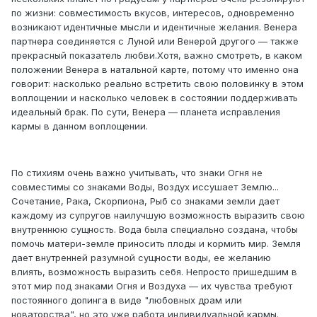
по жизни: совместимость вкусов, интересов, одновременно
возникают идентичные мысли и идентичные желания. Венера
партнера соединяется с Луной или Венерой другого — также
прекрасный показатель любви.Хотя, важно смотреть, в каком
положении Венера в натальной карте, потому что именно она
говорит: насколько реально встретить свою половинку в этом
воплощении и насколько человек в состоянии поддерживать
идеальный брак. По сути, Венера — планета исправления
кармы в данном воплощении.
По стихиям очень важно учитывать, что знаки Огня не
совместимы со знаками Воды, Воздух иссушает Землю...
Сочетание, Рака, Скорпиона, Рыб со знаками земли дает
каждому из супругов наилучшую возможность выразить свою
внутреннюю сущность. Вода была специально создана, чтобы
помочь матери-земле приносить плоды и кормить мир. Земля
дает внутренней разумной сущности воды, ее желанию
влиять, возможность выразить себя. Непросто пришедшим в
этот мир под знаками Огня и Воздуха — их чувства требуют
постоянного допинга в виде "любовных драм или
новаторства", но это уже работа индивидуальной кармы.