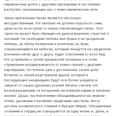
кармические долги с другими партнерами и постепенно
распутать связывающие нас с ними кармические нити.
Закон притяжения Начал является настолько
могущественным, что человек не должен бороться с ним,
даже если он вступает в новую отвлекающую связь. Этот
закон не может быть обращен на удовлетворение страстей и
желаний. Не свободная любовь вне брака и не продажная
любовь, не обеты безбрачия и аскетизм, но брак,
совершающийся на небесах, который зиждется на сердечном
влечении начал друг к другу, будет спасением от всех бед.
Кто устремлен к своей прекрасной половине и в этом
стремлении воздерживается от новых связей с другими
партнерами, тот близок уже к достижению своей цели.
Встречи со своей родственной душой, которые в
последующих инкарнациях будут все более учащаться,
зависят от наших духовных усилий. Можно считать это
вознаграждением за погашение негативной кармы в прежних
жизнях. Души, тысячелетиями объединявшиеся на земном
плане, духовным и великим сердечным чувством, могут
достичь космического слияния в Высших Мирах. Объединение
сознаний и сердец не совершается за одну жизнь и, даже, в