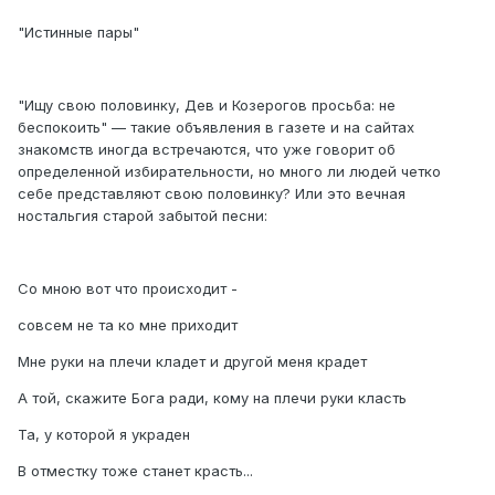
"Истинные пары"
"Ищу свою половинку, Дев и Козерогов просьба: не
беспокоить" — такие объявления в газете и на сайтах
знакомств иногда встречаются, что уже говорит об
определенной избирательности, но много ли людей четко
себе представляют свою половинку? Или это вечная
ностальгия старой забытой песни:
Со мною вот что происходит -
совсем не та ко мне приходит
Мне руки на плечи кладет и другой меня крадет
А той, скажите Бога ради, кому на плечи руки класть
Та, у которой я украден
В отместку тоже станет красть...