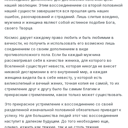
нашей эволюции. Этим воссоединением со второй половиной
нашей сущности завершается вся прошлая цепь наших
ошибок, разочарований и страданий. Лишь слитые воедино,
мужчина и женщина являют собой истинное подобие Бога,
своего Творца.
Космос дарует каждому право любить и быть любимым в
вечности, но получить и использовать его возможно лишь
соединением со своим дополнением в виде
противоположного пола. Если бы каждый мужчина
рассматривал себя в качестве жениха, для которого во
Вселенной существует невеста, которая никогда не внесет
никакой дисгармонии в его внутренний мир, а каждая
женщина видела бы в себе невесту, у которой есть
великолепный и вечный жених, точная копия ее самой, то их
стремление друг к другу было бы самым благим и
прекрасным стремлением, какое только может существовать.
Это прекрасное устремление к воссоединению со своей
разделенной изначальной половиной обязательно приведет к
успеху. Но для большинства людей этот час воссоединения
наступит в далеком будущем. До того необходимо еще,
однако, изжить как тяжкие, так и не столь тяжкие