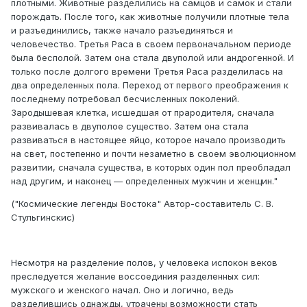
плотными. Животные разделились на самцов и самок и стали
порождать. После того, как животные получили плотные тела
и разъединились, также начало разъединяться и
человечество. Третья Раса в своем первоначальном периоде
была бесполой. Затем она стала двуполой или андрогенной. И
только после долгого времени Третья Раса разделилась на
два определенных пола. Переход от первого преображения к
последнему потребовал бесчисленных поколений.
Зародышевая клетка, исшедшая от прародителя, сначала
развивалась в двуполое существо. Затем она стала
развиваться в настоящее яйцо, которое начало производить
на свет, постепенно и почти незаметно в своем эволюционном
развитии, сначала существа, в которых один пол преобладал
над другим, и наконец — определенных мужчин и женщин."
("Космические легенды Востока" Автор-составитель С. В.
Стульгинскис)
Несмотря на разделение полов, у человека испокон веков
преследуется желание воссоединия разделенных сил:
мужского и женского начал. Оно и логично, ведь
разделившись однажды, утрачены возможности стать