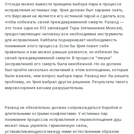
Отсюда можно вывести принципы выбора пары в процессе
исправления истинных пар. Урия должен был заранее знать,
что Вирсавия не является его истинной парой и сделать все,
чтобы избежать своей преждевременной смерти. Развод —
это тоже одна из 613 заповедей Торы (пятикнижия Моисея),
предоставляющих человеку все необходимые инструменты
для исправления. Каббала подчеркивает необходимость
понимания этого процесса. Если бы Урия повел себя
правильно и как можно раньше развелся, он избежал бы
своей преждевременной смерти. В процессе "тикуна"
(исправления) его смерть была неизбежной. Но он должен
был пройти несколько испытаний в этом воплощении, которые
были важнее, чем вопрос выбора пары. Развод мог бы решить
проблему, но Урия выбрал другое решение. Результаты такого
мировоззрения весьма разрушительны.
Развод не обязательно должен сопровождаться борьбой и
длительными острыми конфликтами. У истинных пар
понимание процессов исправления и перевоплощения душ
может лишь укрепить гармоничную связь,
устанавливающуюся между ними естественным образом.