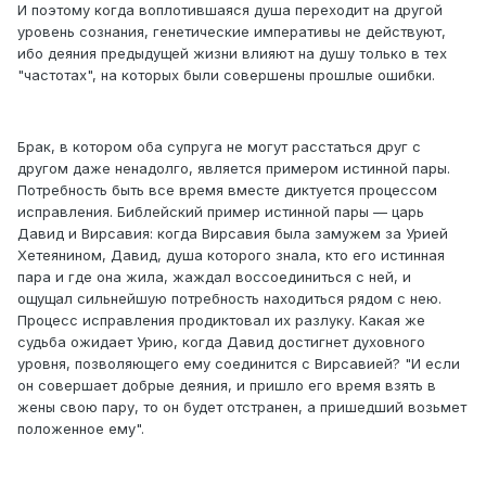
И поэтому когда воплотившаяся душа переходит на другой
уровень сознания, генетические императивы не действуют,
ибо деяния предыдущей жизни влияют на душу только в тех
"частотах", на которых были совершены прошлые ошибки.
Брак, в котором оба супруга не могут расстаться друг с
другом даже ненадолго, является примером истинной пары.
Потребность быть все время вместе диктуется процессом
исправления. Библейский пример истинной пары — царь
Давид и Вирсавия: когда Вирсавия была замужем за Урией
Хетеянином, Давид, душа которого знала, кто его истинная
пара и где она жила, жаждал воссоединиться с ней, и
ощущал сильнейшую потребность находиться рядом с нею.
Процесс исправления продиктовал их разлуку. Какая же
судьба ожидает Урию, когда Давид достигнет духовного
уровня, позволяющего ему соединится с Вирсавией? "И если
он совершает добрые деяния, и пришло его время взять в
жены свою пару, то он будет отстранен, а пришедший возьмет
положенное ему".