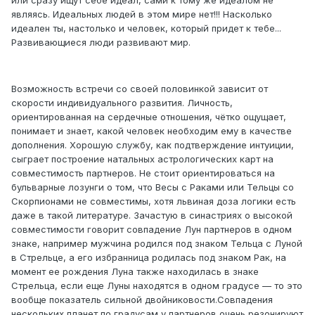
или сразу ищут себе идеал, сами к тому же идеалом не
являясь. Идеальных людей в этом мире нет!!! Насколько
идеален ты, настолько и человек, который придет к тебе...
Развивающиеся люди развивают мир.
Возможность встречи cо своей половинкой зависит от
скорости индивидуального развития. Личность,
ориентированная на сердечные отношения, чётко ощущает,
понимает и знает, какой человек необходим ему в качестве
дополнения. Хорошую службу, как подтверждение интуиции,
сыграет построение натальных астрологических карт на
совместимость партнеров. Не стоит ориентироваться на
бульварные лозунги о том, что Весы с Раками или Тельцы со
Скорпионами не совместимы, хотя львиная доза логики есть
даже в такой литературе. Зачастую в синастриях о высокой
совместимости говорит совпадение Лун партнеров в одном
знаке, например мужчина родился под знаком Тельца с Луной
в Стрельце, а его избранница родилась под знаком Рак, на
момент ее рождения Луна также находилась в знаке
Стрельца, если еще Луны находятся в одном градусе — то это
вообще показатель сильной двойниковости.Совпадения
нескольких планет по градусам у партнеров очень резонируют