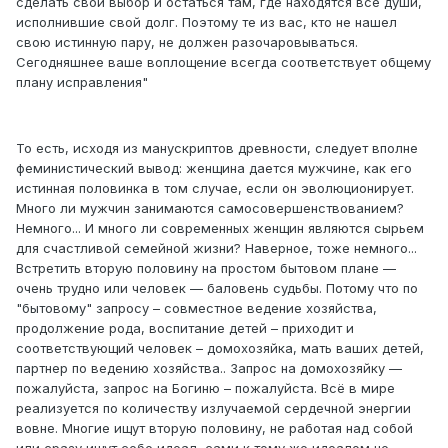
сделать свой выбор и остаться там, где находятся все души,
исполнившие свой долг. Поэтому те из вас, кто не нашел
свою истинную пару, не должен разочаровываться.
Сегодняшнее ваше воплощение всегда соответствует общему
плану исправления"
То есть, исходя из манускриптов древности, следует вполне
феминистический вывод: женщина дается мужчине, как его
истинная половинка в том случае, если он эволюционирует.
Много ли мужчин занимаются самосовершенствованием?
Немного... И много ли современных женщин являются сырьем
для счастливой семейной жизни? Наверное, тоже немного...
Встретить вторую половину на простом бытовом плане —
очень трудно или человек — баловень судьбы. Потому что по
"бытовому" запросу – совместное ведение хозяйства,
продолжение рода, воспитание детей – приходит и
соответствующий человек – домохозяйка, мать ваших детей,
партнер по ведению хозяйства.. Запрос на домохозяйку —
пожалуйста, запрос на Богиню – пожалуйста. Всё в мире
реализуется по количеству излучаемой сердечной энергии
вовне. Многие ищут вторую половину, не работая над собой