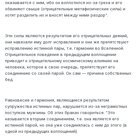
оказывается с ним, ибо он воплотился из-за греха и его
обвиняют свыше (отрицательные метафизические силы) и
хотят разделить их и вносят между ними раздор".
Эти силы являются результатом его отрицательных деяний,
они навязали ему долг исправления и они же препятствуют
исправлению истинной пары, т.е. гармонии во Вселенной.
Отрицательное поведение в предыдущем воплощении
приводит к отрицательному космическому влиянию на
человека, которое в свою очередь, препятствует его
соединению со своей парой. Он сам — причина собственных
бед.
Равновесие и гармония, являющиеся результатом
супружества истинных пар, нарушается из-за неграмотных
поступков мужчины. Об этих браках говориться: "Это
называется вторым соединением, т.е. она является его
истинной парой, но она уже соединялась с ним до этого (в
одной из предыдущих воплощений).