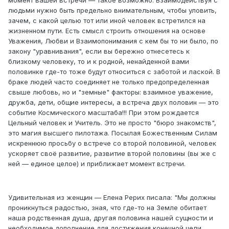
момент вашей встречи — такое возможно. Взаимодействуя с
людьми нужно быть предельно внимательным, чтобы уловить,
зачем, с какой целью тот или иной человек встретился на
жизненном пути. Есть смысл строить отношения на основе
Уважения, Любви и Взаимопонимания с кем бы то ни было, по
закону "уравнивания", если вы бережно отнесетесь к
близкому человеку, то и к родной, ненайденной вами
половинке где-то тоже будут относиться с заботой и лаской. В
браке людей часто соединяет не только предопределенная
свыше любовь, но и "земные" факторы: взаимное уважение,
дружба, дети, общие интересы, а встреча двух половин — это
событие Космического масштаба!!! При этом рождается
Цельный человек и Учитель. Это не просто "бюро знакомств",
это магия высшего пилотажа. Посылая Божественным Силам
искреннюю просьбу о встрече со второй половиной, человек
ускоряет своё развитие, развитие второй половины (вы же с
ней — единое целое) и приближает момент встречи.
Удивительная из женщин — Елена Рерих писала: "Мы должны
проникнуться радостью, зная, что где-то на Земле обитает
наша родственная душа, другая половина нашей сущности и
необходимое дополнение для достижения конечной цели