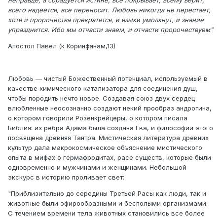
неправде, а сорадуется истине; все покрывает, всему верит,
всего надеется, все переносит. Любовь никогда не перестает,
хотя и пророчества прекратятся, и языки умолкнут, и знание
упразднится. Ибо мы отчасти знаем, и отчасти пророчествуем"
Апостол Павел (к Коринфянам,13)
Любовь — чистый Божественный потенциал, используемый в
качестве химического катализатора для соединения душ,
чтобы породить нечто новое. Создавая союз двух сердец
влюбленные неосознанно создают некий прообраз андрогина,
о котором говорили Розенкрейцеры, о котором писала
Библия: из ребра Адама была создана Ева, и философии этого
посвящена древняя Тантра. Мистическая литература древних
культур дала макрокосмическое объяснение мистического
опыта в мифах о гермафродитах, расе существ, которые были
одновременно и мужчинами и женщинами. Небольшой
экскурс в историю проливает свет:
"Приблизительно до середины Третьей Расы как люди, так и
животные были эфирообразными и бесполыми организмами.
С течением времени тела животных становились все более