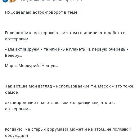
НУ...сдеалаю астро-поворот в теме...
Если помните арттерапию - мы там говорили, что работа в
арттерапии
- мы активируем - те или иные планеты...в первую очередь -
Венеру...
Марс...Меркурий...Нептун...
Так вот...на мой взгляд - использоваание т.н. масок - это тоже
самое
активирование планет... по тем же принципам, что и в
арттерапии...
Когда-то...на старых форумаз(а может и на этом...не полмню..)
обсуждали