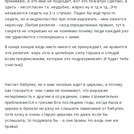
принимаю, а это мне не подходит, вот это пожалуй сделаю, а
здесь - несогласен т.к. неудобно, жарко ну и тд и тд...Это
называется сидеть на 2-х стульях. Ладно бы еще просто
сидеть, но и недовольство при этом выражать - мне кажется
чересчур..Любая религия - свод определенных правил, тут я
секрета не открываю но не понимаю почему люди каждый раз
так удивляются столкнувшись с ними
В конце концов ведь никто никого не принуждает, не нравится
эта религия- верь хоть в целебную силу горшка и следуй
всем предписаниям, которые это подразумевает..И будет тебе
счастье))
Насчет бабулек, не к ним человек идет в церковь, а потому
как говорится -они сами не понимают, что выражая
нетерпимость к другим и осуждение, сами стремительно
приближаются к грехам Все последние годы, когда была в
церкви в брюках ни разу не слышала замечания от бабулек,
хотя хожу в очень старую церковь Но даже если бы
услышала, то подумала бы - а они правы. Но ведь они же
правы)