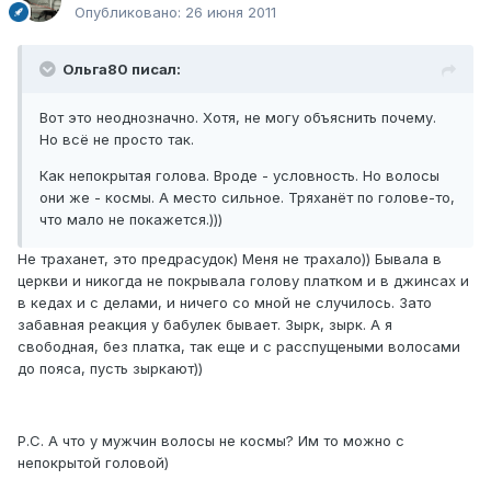
Опубликовано:
26 июня 2011
Ольга80 писал:
Вот это неоднозначно. Хотя, не могу объяснить почему.
Но всё не просто так.
Как непокрытая голова. Вроде - условность. Но волосы
они же - космы. А место сильное. Тряханёт по голове-то,
что мало не покажется.)))
Не траханет, это предрасудок) Меня не трахало)) Бывала в
церкви и никогда не покрывала голову платком и в джинсах и
в кедах и с делами, и ничего со мной не случилось. Зато
забавная реакция у бабулек бывает. Зырк, зырк. А я
свободная, без платка, так еще и с расспущеными волосами
до пояса, пусть зыркают))
Р.С. А что у мужчин волосы не космы? Им то можно с
непокрытой головой)