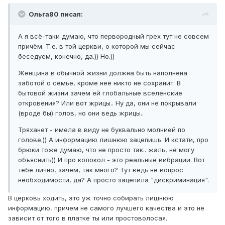
Ольга80 писал:
А я всё-таки думаю, что первородный грех тут не совсем
причём. Т.е. в той церкви, о которой мы сейчас
беседуем, конечно, да.)) Но.))
Женщина в обычной жизни должна быть наполнена
заботой о семье, кроме неё никто не сохранит. В
бытовой жизни зачем ей глобальные вселенские
откровения? Или вот жрицы.. Ну да, они не покрывали
(вроде бы) голов, но они ведь жрицы..
Тряханет - имела в виду не буквально молнией по
голове.)) А информацию лишнюю зацепишь. И кстати, про
брюки тоже думаю, что не просто так.. жаль, не могу
объяснить)) И про колокол - это реальные вибрации. Вот
тебе лично, зачем, так много? Тут ведь не вопрос
необходимости, да? А просто зацепила "дискриминация".
В церковь ходить, это уж точно собирать лишнюю
информацию, причем не самого лучшего качества и это не
зависит от того в платке ты или простоволосая.