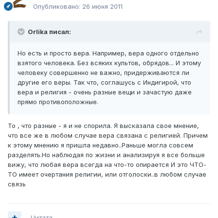
Опубликовано:
26 июня 2011
Orlika писал:
Но есть и просто вера. Например, вера одного отдельно
взятого человека. Без всяких культов, обрядов... И этому
человеку совершенно не важно, придерживаются ли
другие его веры. Так что, соглашусь с Индигирой, что
вера и религия - очень разные вещи и зачастую даже
прямо противоположные.
То , что разные - я и не спорила. Я высказала свое мнение,
что все же в любом случае вера связана с религией. Причем
к этому мнению я пришла недавно..Раньше могла совсем
разделять.Но наблюдая по жизни и анализируя я все больше
вижу, что любая вера всегда на что-то опирается И это ЧТО-
ТО имеет очертания религии, или отголоски..в любом случае
связь
Цитата