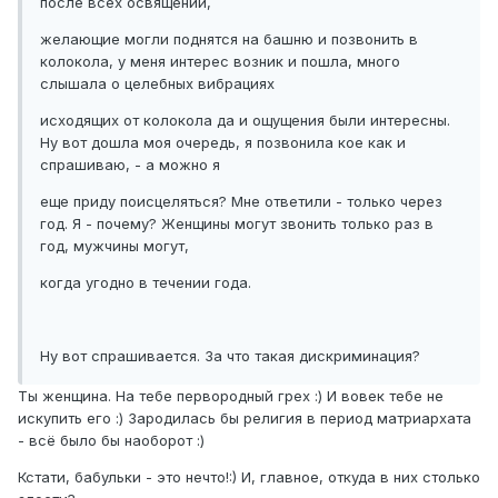
после всех освящений,
желающие могли поднятся на башню и позвонить в
колокола, у меня интерес возник и пошла, много
слышала о целебных вибрациях
исходящих от колокола да и ощущения были интересны.
Ну вот дошла моя очередь, я позвонила кое как и
спрашиваю, - а можно я
еще приду поисцеляться? Мне ответили - только через
год. Я - почему? Женщины могут звонить только раз в
год, мужчины могут,
когда угодно в течении года.
Ну вот спрашивается. За что такая дискриминация?
Ты женщина. На тебе первородный грех :) И вовек тебе не
искупить его :) Зародилась бы религия в период матриархата
- всё было бы наоборот :)
Кстати, бабульки - это нечто!:) И, главное, откуда в них столько