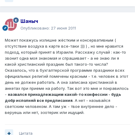
Шаныч
Опубликовано:
27 июня 2011
Может покажусь излишне жёстким и консервативным (
отсутствие воздуха в карте все-таки :))) ) , но мне нравится
подход, который принят в Израиле. Расскажу случай : как-то
звонит одна моя знакомая и спрашивает - а не знаю ли я
какой христианский праздник был такого-то числа?
Оказалось, что в бухгалтерской программе праздники всех
официальных религий помечены красным - т.е. человек в этот
день не должен работать. А она записана христианкой в
анкетах при приеме на работу. Так вот это мне и понравилось
-
назвался принадлежащим какой-то конфессии - будь
добр исполняй все предписания
. А нет - называйся
светским человеком. А там уж - твое внутреннее дело -
веруешь или нет, эзотерик или ищущий.
Цитата