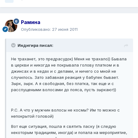
Рамина
Опубликовано:
27 июня 2011
Индигира писал:
Не траханет, это предрасудок) Меня не трахало)) Бывала
в церкви и никогда не покрывала голову платком и в
джинсах и в кедах и с делами, и ничего со мной не
случилось. Зато забавная реакция у бабулек бывает.
Зырк, зырк. А я свободная, без платка, так еще и с
расспущеными волосами до пояса, пусть зыркают))
Р.С. А что у мужчин волосы не космы? Им то можно с
непокрытой головой)
Вот еще ситуация, пошла я святить паску (я следую
некоторым традициям, иногда) и попала на мероприятие,