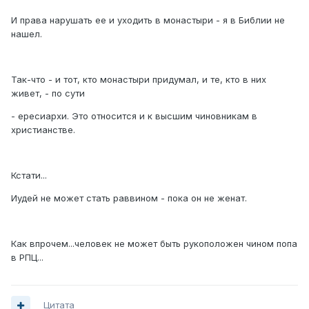
И права нарушать ее и уходить в монастыри - я в Библии не
нашел.
Так-что - и тот, кто монастыри придумал, и те, кто в них
живет, - по сути
- ересиархи. Это относится и к высшим чиновникам в
христианстве.
Кстати...
Иудей не может стать раввином - пока он не женат.
Как впрочем...человек не может быть рукоположен чином попа
в РПЦ...
Цитата