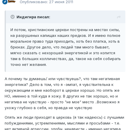
Опубликовано:
27 июня 2011
Индигира писал:
И потом, христианские церкви пострены на местах силы,
на разрушеных капищах наших предков. И я имею полное
моральное право туда приходить, хоть без платка, хоть в
брюках. Другое дело, что людей там много бывает,
мягко сказать с нехорошей энергетикой и это копится
там в больших колличествах, да, такое на себя собирать
точно нет желания.
А почему ты думаешь/ или чувствуешь?, что там негативная
энергетика? Дело в том, что я -эмпат, я чувствительна к
окружающим и мне наоборот в церкви хорошо. Но опять же
НО, именно в той куда я хожу. В других не так хорошо, но и
негатива не чувствую - просто "не мое" место ..Возможно я
ухожу глубоко в себя, но правда не чувствую
Опять же люди приходят в церковь (я так надеюсь) с лучшими
побуждениями, устремлениями, мыслями и просьбами - т.е.
нет активной агрессии, злобы, ненависти - именно негатива