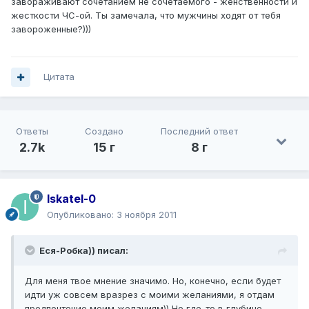
завораживают сочетанием не сочетаемого - женственности и
жесткости ЧС-ой. Ты замечала, что мужчины ходят от тебя
завороженные?)))
Цитата
Ответы
Создано
Последний ответ
2.7k
15 г
8 г
Iskatel-0
Опубликовано:
3 ноября 2011
Еся-Робка)) писал:
Для меня твое мнение значимо. Но, конечно, если будет
идти уж совсем вразрез с моими желаниями, я отдам
предпочтение моим желаниям)) Но где-то в глубине