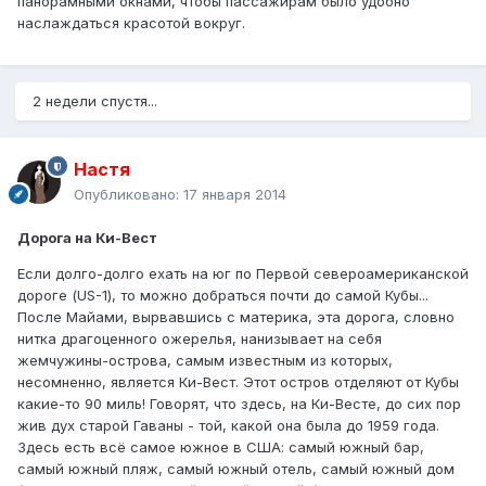
панорамными окнами, чтобы пассажирам было удобно
наслаждаться красотой вокруг.
2 недели спустя...
Настя
Опубликовано:
17 января 2014
Дорога на Ки-Вест
Если долго-долго ехать на юг по Первой североамериканской
дороге (US-1), то можно добраться почти до самой Кубы...
После Майами, вырвавшись с материка, эта дорога, словно
нитка драгоценного ожерелья, нанизывает на себя
жемчужины-острова, самым известным из которых,
несомненно, является Ки-Вест. Этот остров отделяют от Кубы
какие-то 90 миль! Говорят, что здесь, на Ки-Весте, до сих пор
жив дух старой Гаваны - той, какой она была до 1959 года.
Здесь есть всё самое южное в США: самый южный бар,
самый южный пляж, самый южный отель, самый южный дом