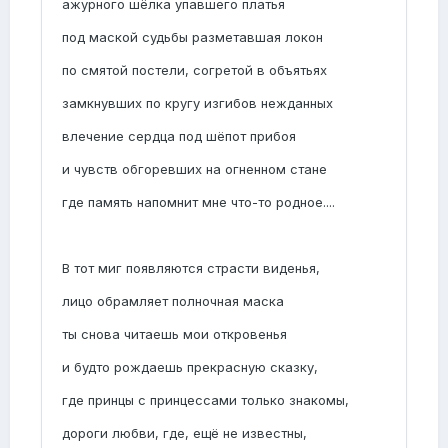
ажурного шёлка упавшего платья
под маской судьбы разметавшая локон
по смятой постели, согретой в объятьях
замкнувших по кругу изгибов нежданных
влечение сердца под шёпот прибоя
и чувств обгоревших на огненном стане
где память напомнит мне что-то родное....
В тот миг появляются страсти виденья,
лицо обрамляет полночная маска
ты снова читаешь мои откровенья
и будто рождаешь прекрасную сказку,
где принцы с принцессами только знакомы,
дороги любви, где, ещё не известны,