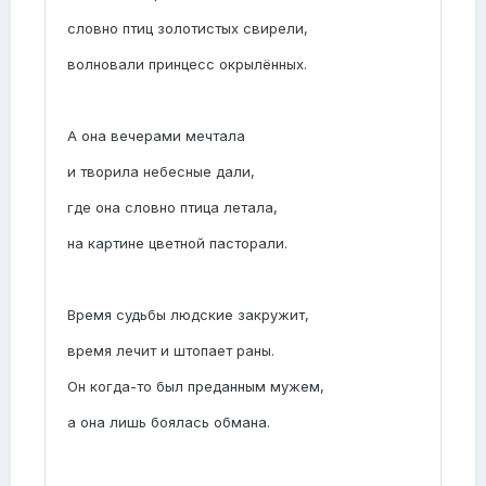
словно птиц золотистых свирели,
волновали принцесс окрылённых.
А она вечерами мечтала
и творила небесные дали,
где она словно птица летала,
на картине цветной пасторали.
Время судьбы людские закружит,
время лечит и штопает раны.
Он когда-то был преданным мужем,
а она лишь боялась обмана.