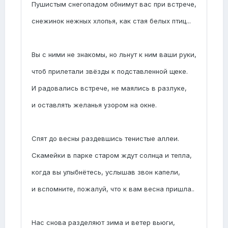
Пушистым снегопадом обнимут вас при встрече,
снежинок нежных хлопья, как стая белых птиц...
Вы с ними не знакомы, но льнут к ним ваши руки,
чтоб прилетали звёзды к подставленной щеке.
И радовались встрече, не маялись в разлуке,
и оставлять желанья узором на окне.
Спят до весны раздевшись тенистые аллеи.
Скамейки в парке старом ждут солнца и тепла,
когда вы улыбнётесь, услышав звон капели,
и вспомните, пожалуй, что к вам весна пришла..
Нас снова разделяют зима и ветер вьюги,