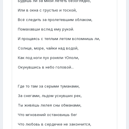
Будешь ли за мной лететь безоглядно,
Или в окна с грустью и тоской,
Всё следить за пролетевшим облаком,
Помахавши вслед ему рукой.
И прощаясь с теплым летом вспомнишь ли,
Солнце, море, чайки над водой,
Как под ноги пух роняли тОполи,
Окунувшись в небо головой...
Где то там за серыми туманами,
За снегами, льдом уснувших рек,
Ты живёшь лелея сны обманами,
Что мгновений остановишь бег
Что любовь в сердечке не закончится,