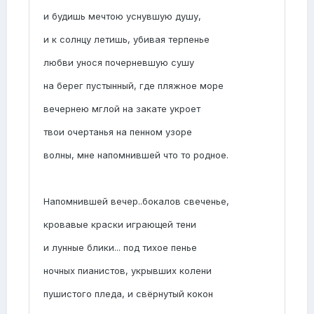
и будишь мечтою уснувшую душу,
и к солнцу летишь, убивая терпенье
любви унося почерневшую сушу
на берег пустынный, где пляжное море
вечернею мглой на закате укроет
твои очертанья на пенном узоре
волны, мне напомнившей что то родное.
Напомнившей вечер..бокалов свеченье,
кровавые краски играющей тени
и лунные блики... под тихое пенье
ночных пианистов, укрывших колени
пушистого пледа, и свёрнутый кокон