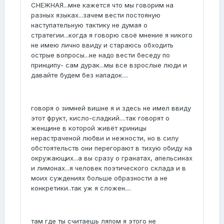
СНЕЖНАЯ...мне кажется что мы говорим на
разных языках...зачем вести постояную
наступательную тактику не думая о
стратегии...когда я говорю своё мнение я никого
не имею лично ввиду и стараюсь обходить
острые вопросы...не надо вести беседу по
принципу- сам дурак...мы все взрослые люди и
давайте будем без нападок....
говоря о зимней вишне я и здесь не имел ввиду
этот фрукт, кисло-сладкий....так говорят о
женщине в которой живёт криницы
нерастраченой любви и нежности, но в силу
обстоятельств они перегорают в тихую обиду на
окружающих...а вы сразу о гранатах, апельсинах
и лимонах...я человек поэтического склада и в
моих суждениях больше образности а не
конкретики..так уж я сложен....
там где ты считаешь ляпом я этого не