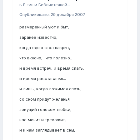
в
В тиши Библиотечной...
Опубликовано:
29 декабря 2007
размеренный уют и быт,
заранее известно,
когда едою стол накрыт,
что вкусно,.. что полезно..
и время встреч, и время спать,
и время расставанья...
и лишь, когда ложимся спать,
со сном придут желанья.
зовущий голосом любви,
нас манит и тревожит,
и к нам заглядывает в сны,