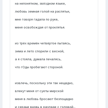
на непонятном, звёздном языке,
любовь земная голой на распятьи,
мне говоря гадала по руке,
меня освобождая от проклятья.
из трёх времён четвёртое пытаясь,
зима и лето спорили с весной,
а я стояла, думала печалясь,
что гОды пробегают стороной.
извлечь, поскольку эти так нещадно,
влекут меня от суеты мирской
меня в любовь бросают безпощадно
и сердце вновь в разладе с головой...