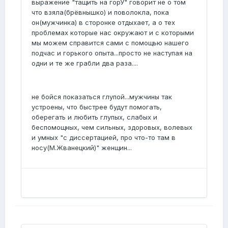
выражение "тащить на горУ" говорит не о том
что взяла(брёвнышко) и поволокла, пока
он(мужчинка) в сторонке отдыхает, а о тех
проблемах которые нас окружают и с которыми
мы можем справится сами с помощью нашего
подчас и горького опыта...просто не наступая на
одни и те же грабли два раза....
не бойся показаться глупой...мужчины так
устроены, что быстрее будут помогать,
оберегать и любить глупых, слабых и
беспомощных, чем сильных, здоровых, волевых
и умных "с диссертацией, про что-то там в
носу(М.Жванецкий)" женщин...