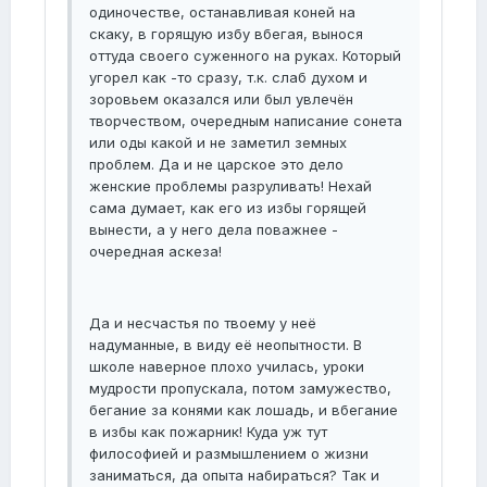
одиночестве, останавливая коней на
скаку, в горящую избу вбегая, вынося
оттуда своего суженного на руках. Который
угорел как -то сразу, т.к. слаб духом и
зоровьем оказался или был увлечён
творчеством, очередным написание сонета
или оды какой и не заметил земных
проблем. Да и не царское это дело
женские проблемы разруливать! Нехай
сама думает, как его из избы горящей
вынести, а у него дела поважнее -
очередная аскеза!
Да и несчастья по твоему у неё
надуманные, в виду её неопытности. В
школе наверное плохо училась, уроки
мудрости пропускала, потом замужество,
бегание за конями как лошадь, и вбегание
в избы как пожарник! Куда уж тут
философией и размышлением о жизни
заниматься, да опыта набираться? Так и