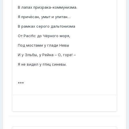
В лапах призрака-коммунизма.
Я причёсан, умыт и упитан…
В рамках серого дальтонизма
От Pacific до Чёрного моря,
Под мостами у глади Невы
И у Эльбы, у Рейна – О, горе! –
Я не видел у птиц синевы.
***