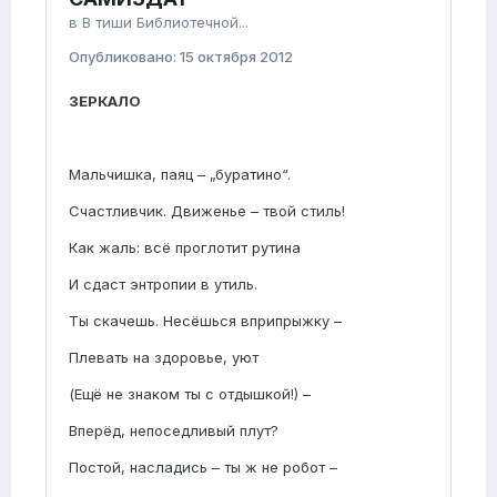
в
В тиши Библиотечной...
Опубликовано:
15 октября 2012
ЗЕРКАЛО
Мальчишка, паяц – „буратино“.
Счастливчик. Движенье – твой стиль!
Как жаль: всё проглотит рутина
И сдаст энтропии в утиль.
Ты скачешь. Несёшься вприпрыжку –
Плевать на здоровье, уют
(Ещё не знаком ты с отдышкой!) –
Вперёд, непоседливый плут?
Постой, насладись – ты ж не робот –