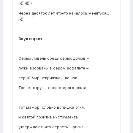
:-)))))))))
Через десяток лет что-то началось меняться...
;-)))
Звук и цвет
Серый ливень средь серых домов –
лужи взорваны в сером асфальте –
серый мир неприязнен, не нов…
Трепет струн – соло старого альта.
Тот мажор, словно вспышка огня,
и святой позитив инструмента
утверждают, что серость – фигня –