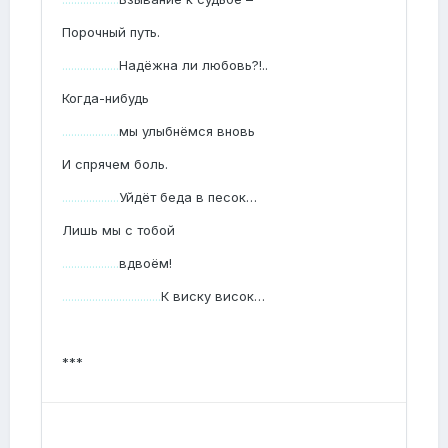
Порочный путь.
...................
Надёжна ли любовь?!..
Когда-нибудь
...................
мы улыбнёмся вновь
И спрячем боль.
...................
Уйдёт беда в песок…
Лишь мы с тобой
...................
вдвоём!
.................................
К виску висок…
***