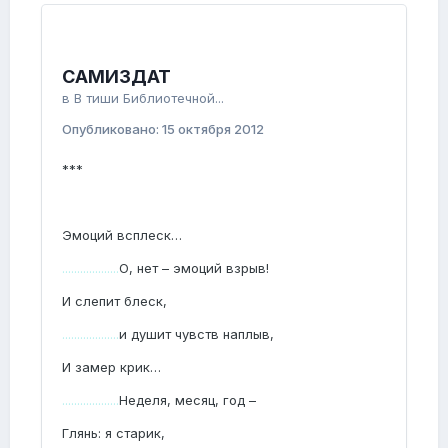
САМИЗДАТ
в
В тиши Библиотечной...
Опубликовано:
15 октября 2012
***
Эмоций всплеск…
...................
О, нет – эмоций взрыв!
И слепит блеск,
...................
и душит чувств наплыв,
И замер крик…
...................
Неделя, месяц, год –
Глянь: я старик,