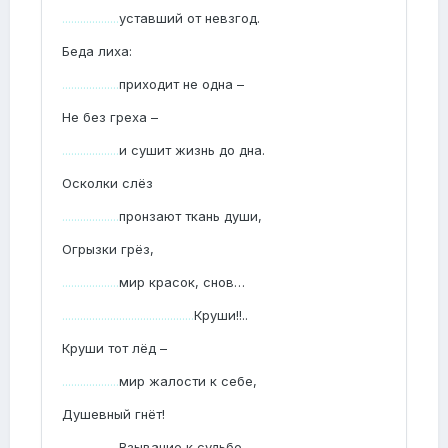
...................
уставший от невзгод.
Беда лиха:
...................
приходит не одна –
Не без греха –
...................
и сушит жизнь до дна.
Осколки слёз
...................
пронзают ткань души,
Огрызки грёз,
...................
мир красок, снов…
............................................
Круши!!..
Круши тот лёд –
...................
мир жалости к себе,
Душевный гнёт!
...................
Взывание к судьбе –