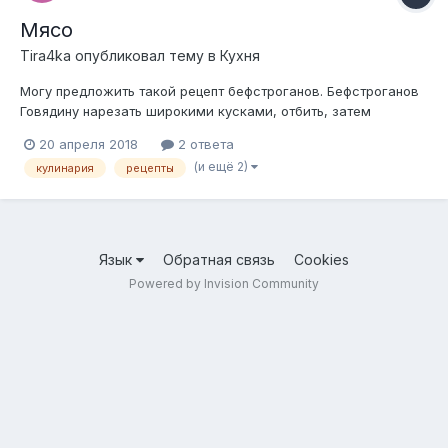
Мясо
Tira4ka
опубликовал тему в
Кухня
Могу предложить такой рецепт бефстроганов. Бефстроганов
Говядину нарезать широкими кусками, отбить, затем
нарезать небольшими брусочками, посыпать солью, перцем
20 апреля 2018
2 ответа
и обжарить. Из пассерованной без жира муки, сметаны,
(и ещё 2)
кулинария
рецепты
соуса «южного» приготовить соус. В соус положить
пассерованный лук, зали...
Язык
Обратная связь
Cookies
Powered by Invision Community