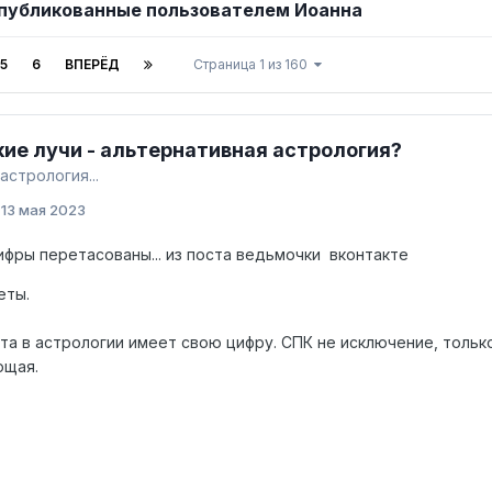
публикованные пользователем Иоанна
5
6
ВПЕРЁД
Страница 1 из 160
ие лучи - альтернативная астрология?
астрология...
:
13 мая 2023
ифры перетасованы... из поста ведьмочки вконтакте
еты.
та в астрологии имеет свою цифру. СПК не исключение, тольк
ющая.