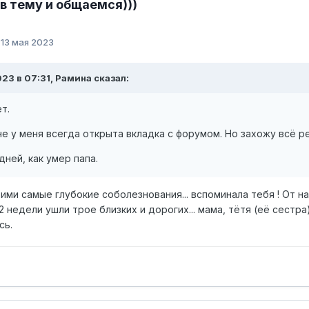
в тему и общаемся)))
:
13 мая 2023
023 в 07:31,
Рамина
сказал:
т.
е у меня всегда открыта вкладка с форумом. Но захожу всё р
дней, как умер папа.
рими самые глубокие соболезнования... вспоминала тебя ! От 
 недели ушли трое близких и дорогих... мама, тётя (её сестр
сь.