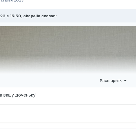
23 в 15:50,
akapella
сказал:
Расширить
а вашу доченьку!