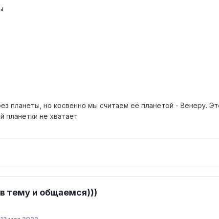
ы
без планеты, но косвенно мы считаем её планетой - Венеру. Это
й планетки не хватает
в тему и общаемся)))
:
13 мая 2023