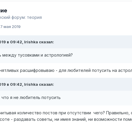
ние
ский форум: теория
:
7 мая 2019
019 в 09:42,
Irishka
сказал:
ь между тусовками и астрологией?
нятливых расшифровываю - для любителей потусить на астро
019 в 09:42,
Irishka
сказал:
 что я не любитель потусить
читывая количество постов при отсутствии чего? Правильно, о
соте - раздавать советы, ни имея знаний, ни возможности по