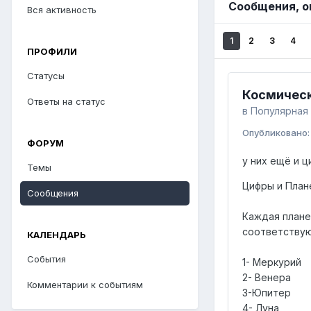
Сообщения, о
Вся активность
1
2
3
4
ПРОФИЛИ
Статусы
Космическ
Ответы на статус
в
Популярная 
Опубликовано
ФОРУМ
у них ещё и ц
Темы
Цифры и План
Сообщения
Каждая плане
соответству
КАЛЕНДАРЬ
События
1- Меркурий
2- Венера
Комментарии к событиям
3-Юпитер
4- Луна