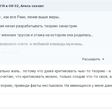
019 в 08:32,
Алесь
сказал:
 , как все Раки, ленив выше меры...
мя начал разрабатывать теорию синастрии
 женских трусов и этажа на котором она родилась...
ковского счета и любимой команды мужчины...
забросил)))
Расширить
ельно жаль... потому что даже критиковать чью-то теорию - и
 считаю, что критиковать можно, только создав что-то своё, а
теорию, приведи факты нестыковок. На имеющихся у меня дан