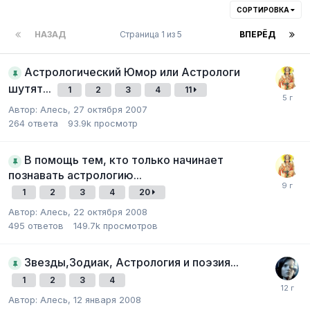
СОРТИРОВКА
НАЗАД
Страница 1 из 5
ВПЕРЁД
Астрологический Юмор или Астрологи
шутят...
1
2
3
4
11
Автор:
Алесь
,
27 октября 2007
264
ответа
93.9k
просмотр
В помощь тем, кто только начинает
познавать астрологию...
1
2
3
4
20
Автор:
Алесь
,
22 октября 2008
495
ответов
149.7k
просмотров
Звезды,Зодиак, Астрология и поэзия...
1
2
3
4
Автор:
Алесь
,
12 января 2008