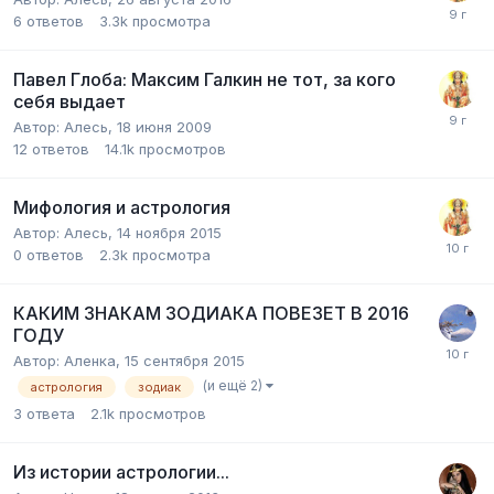
6
ответов
3.3k
просмотра
Павел Глоба: Максим Галкин не тот, за кого
себя выдает
Автор:
Алесь
,
18 июня 2009
12
ответов
14.1k
просмотров
Мифология и астрология
Автор:
Алесь
,
14 ноября 2015
0
ответов
2.3k
просмотра
КАКИМ ЗНАКАМ ЗОДИАКА ПОВЕЗЕТ В 2016
ГОДУ
Автор:
Аленка
,
15 сентября 2015
(и ещё 2)
астрология
зодиак
3
ответа
2.1k
просмотров
Из истории астрологии...