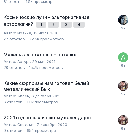
81
ответ
41.5k
просмотр
Космические лучи - альтернативная
астрология?
1
2
3
4
Автор:
Иоанна
,
13 июля 2016
77
ответов
72.5k
просмотров
Маленькая помошь по наталке
Автор:
Артур
,
29 мая 2021
20
ответов
15.7k
просмотров
Какие сюрпризы нам готовит белый
металлический Бык
Автор:
Алесь
,
6 декабря 2020
6
ответов
1.3k
просмотров
2021 год по славянскому календарю
Автор:
Снежная
,
7 декабря 2020
0
ответов
654
просмотра