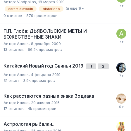
Автор:
Vladpallas
,
18 марта 2019
(и ещё 1)
cerera elevssin
misterioso
0
ответов
879
просмотров
П.П. Глоба: ДЬЯВОЛЬСКИЕ МЕТЫ И
БОЖЕСТВЕННЫЕ ЗНАКИ
Автор:
Алесь
,
8 декабря 2009
13
ответов
66.2k
просмотров
Китайский Новый год Свиньи 2019
1
2
Автор:
Алесь
,
4 февраля 2019
31
ответ
3.9k
просмотров
Как расстаются разные знаки Зодиака
Автор:
Илана
,
29 января 2015
17
ответов
4k
просмотров
Астрология рыбалки...
Автор:
Алесь
,
26 августа 2016