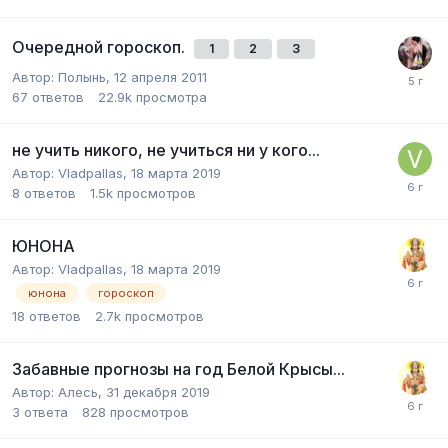
Очередной гороскоп.
1
2
3
Автор:
Полынь
,
12 апреля 2011
67
ответов
22.9k
просмотра
не учить никого, не учиться ни у кого...
Автор:
Vladpallas
,
18 марта 2019
8
ответов
1.5k
просмотров
ЮНОНА
Автор:
Vladpallas
,
18 марта 2019
юнона
гороскоп
18
ответов
2.7k
просмотров
Забавные прогнозы на год Белой Крысы...
Автор:
Алесь
,
31 декабря 2019
3
ответа
828
просмотров