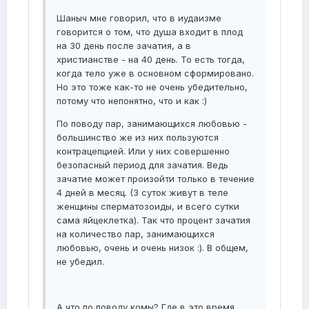
Шаныч мне говорил, что в иудаизме
говорится о том, что душа входит в плод
на 30 день после зачатия, а в
христианстве - на 40 день. То есть тогда,
когда тело уже в основном сформировано.
Но это тоже как-то не очень убедительно,
потому что непонятно, что и как :)
По поводу пар, занимающихся любовью -
большинство же из них пользуются
контрацепцией. Или у них совершенно
безопасный период для зачатия. Ведь
зачатие может произойти только в течение
4 дней в месяц. (3 суток живут в теле
женщины сперматозоиды, и всего сутки
сама яйцеклетка). Так что процент зачатия
на количество пар, занимающихся
любовью, очень и очень низок :). В общем,
не убедил.
А что по поводу комы? Где в это время