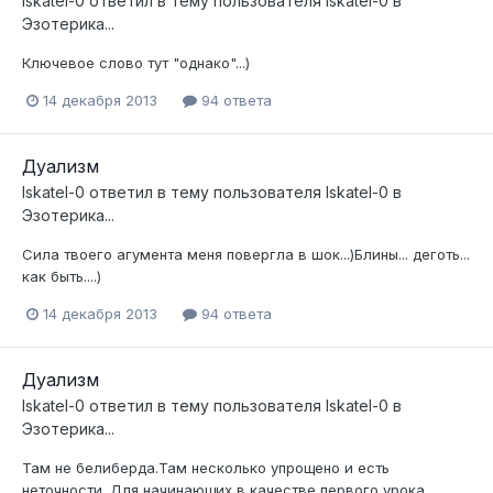
Iskatel-0
ответил в тему пользователя
Iskatel-0
в
Эзотерика...
Ключевое слово тут "однако"...)
14 декабря 2013
94 ответа
Дуализм
Iskatel-0
ответил в тему пользователя
Iskatel-0
в
Эзотерика...
Сила твоего агумента меня повергла в шок...)Блины... деготь...
как быть....)
14 декабря 2013
94 ответа
Дуализм
Iskatel-0
ответил в тему пользователя
Iskatel-0
в
Эзотерика...
Там не белиберда.Там несколько упрощено и есть
неточности. Для начинающих в качестве первого урока