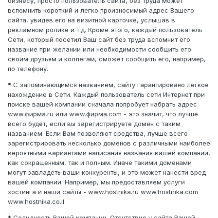
бизнесу, просто пользователь сайта, без труда может
вспомнить короткий и легко произносимый адрес Вашего
сайта, увидев его на визитной карточке, услышав в
рекламном ролике и т.д. Кроме этого, каждый пользователь
Сети, который посетил Ваш сайт без труда вспомнит его
название при желании или необходимости сообщить его
своим друзьям и коллегам, сможет сообщить его, например,
по телефону.
* С запоминающимся названием, сайту гарантировано легкое
нахождение в Сети. Каждый пользователь сети Интернет при
поиске вашей компании сначала попробует набрать адрес
www.фирма.ru или www.фирма.com - это значит, что лучше
всего будет, если вы зарегистрируете домен с таким
названием. Если Вам позволяют средства, лучше всего
зарегистрировать несколько доменов с различными наиболее
вероятными вариантами написания названия вашей компании,
как сокращенным, так и полным. Иначе такими доменами
могут завладеть ваши конкуренты, и это может нанести вред
вашей компании. Например, мы предоставляем услуги
хостинга и наши сайты - www.hostnika.ru www.hostnika.com
www.hostnika.co.il
* Солидность Вашей компании. Отсутствие у сайта Вашей