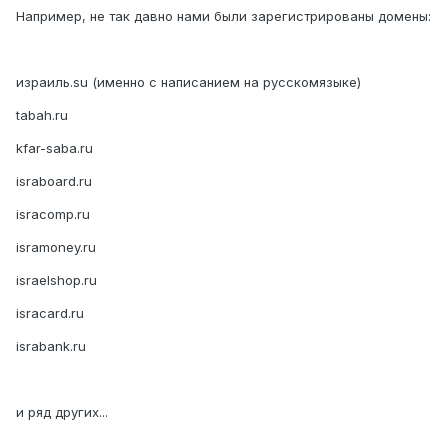
Например, не так давно нами были зарегистрированы домены:
израиль.su (именно с написанием на русскомязыке)
tabah.ru
kfar-saba.ru
israboard.ru
isracomp.ru
isramoney.ru
israelshop.ru
isracard.ru
israbank.ru
и ряд других...