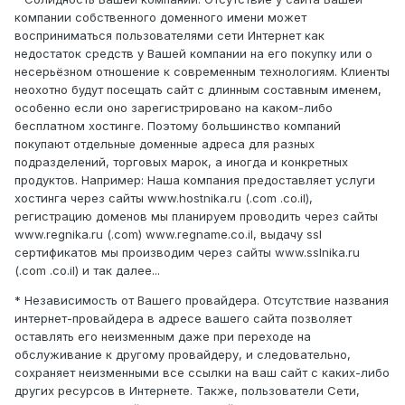
компании собственного доменного имени может
восприниматься пользователями сети Интернет как
недостаток средств у Вашей компании на его покупку или о
несерьёзном отношение к современным технологиям. Клиенты
неохотно будут посещать сайт с длинным составным именем,
особенно если оно зарегистрировано на каком-либо
бесплатном хостинге. Поэтому большинство компаний
покупают отдельные доменные адреса для разных
подразделений, торговых марок, а иногда и конкретных
продуктов. Например: Наша компания предоставляет услуги
хостинга через сайты www.hostnika.ru (.com .co.il),
регистрацию доменов мы планируем проводить через сайты
www.regnika.ru (.com) www.regname.co.il, выдачу ssl
сертификатов мы производим через сайты www.sslnika.ru
(.com .co.il) и так далее...
* Независимость от Вашего провайдера. Отсутствие названия
интернет-провайдера в адресе вашего сайта позволяет
оставлять его неизменным даже при переходе на
обслуживание к другому провайдеру, и следовательно,
сохраняет неизменными все ссылки на ваш сайт с каких-либо
других ресурсов в Интернете. Также, пользователи Сети,