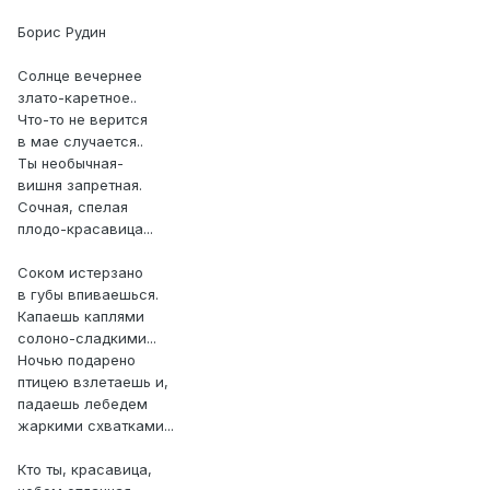
Борис Рудин
Солнце вечернее
злато-каретное..
Что-то не верится
в мае случается..
Ты необычная-
вишня запретная.
Сочная, спелая
плодо-красавица...
Соком истерзано
в губы впиваешься.
Капаешь каплями
солоно-сладкими...
Ночью подарено
птицею взлетаешь и,
падаешь лебедем
жаркими схватками...
Кто ты, красавица,