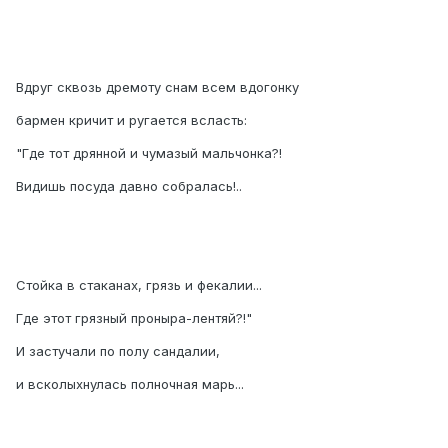
Вдруг сквозь дремоту снам всем вдогонку
бармен кричит и ругается всласть:
"Где тот дрянной и чумазый мальчонка?!
Видишь посуда давно собралась!..
Стойка в стаканах, грязь и фекалии...
Где этот грязный проныра-лентяй?!"
И застучали по полу сандалии,
и всколыхнулась полночная марь...