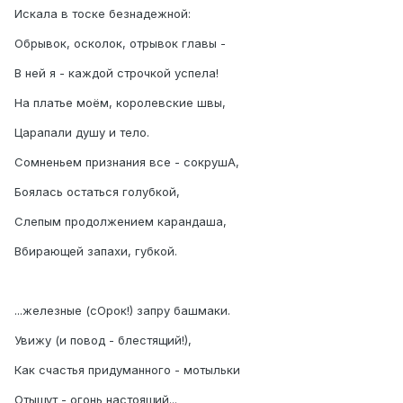
Искала в тоске безнадежной:
Обрывок, осколок, отрывок главы -
В ней я - каждой строчкой успела!
На платье моём, королевские швы,
Царапали душу и тело.
Сомненьем признания все - сокрушА,
Боялась остаться голубкой,
Слепым продолжением карандаша,
Вбирающей запахи, губкой.
...железные (сОрок!) запру башмаки.
Увижу (и повод - блестящий!),
Как счастья придуманного - мотыльки
Отыщут - огонь настоящий...