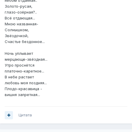
небом отданная..
Золото-русая,
глазо-озёрная?..
Всё отдающая...
Мною названная-
Солнышком,
Звёздочкой,
Счастье бездонное...
Ночь уплывает
мерцающе-звёздная...
Утро проснётся
платочно-каретное...
В небе растает
любовь моя поздняя...
Плодо-красавица -
вишня запретная...
Цитата