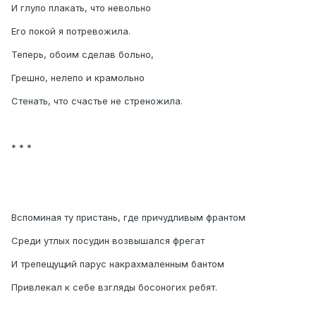
И глупо плакать, что невольно
Его покой я потревожила.
Теперь, обоим сделав больно,
Грешно, нелепо и крамольно
Стенать, что счастье не стреножила.
* * *
Вспоминая ту пристань, где причудливым франтом
Среди утлых посудин возвышался фрегат
И трепещущий парус накрахмаленным бантом
Привлекал к себе взгляды босоногих ребят.