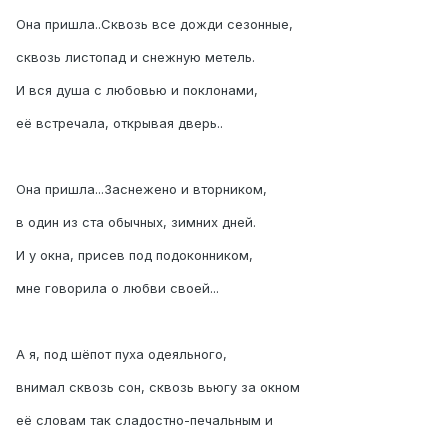
Она пришла..Сквозь все дожди сезонные,
сквозь листопад и снежную метель.
И вся душа с любовью и поклонами,
её встречала, открывая дверь..
Она пришла...Заснежено и вторником,
в один из ста обычных, зимних дней.
И у окна, присев под подоконником,
мне говорила о любви своей...
А я, под шёпот пуха одеяльного,
внимал сквозь сон, сквозь вьюгу за окном
её словам так сладостно-печальным и