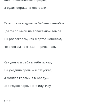
И будит сердце, а оно болит.
Та встреча в душном бабьем сентябре,
Где ты со мной на вспаханной земле.
Ты разлеглась, как жертва небесам,
Но я богам не отдал – принял сам.
Как долго я себя в тебе искал,
Ты уходила прочь – я отпускал,
И маялся годами я в бреду…
Всё глуше парк? Но я иду. Иду!
* * *