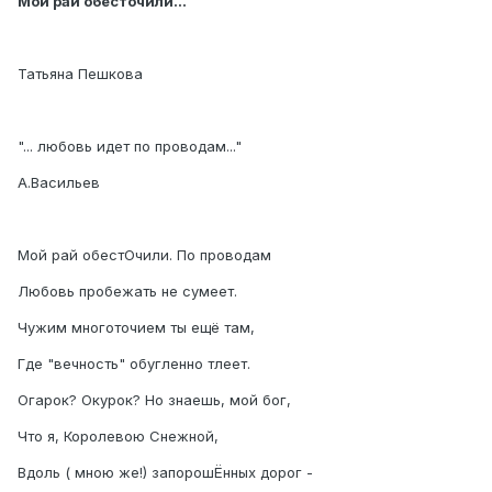
Мой рай обесточили...
Татьяна Пешкова
"... любовь идет по проводам..."
А.Васильев
Мой рай обестОчили. По проводам
Любовь пробежать не сумеет.
Чужим многоточием ты ещё там,
Где "вечность" обугленно тлеет.
Огарок? Окурок? Но знаешь, мой бог,
Что я, Королевою Снежной,
Вдоль ( мною же!) запорошЁнных дорог -