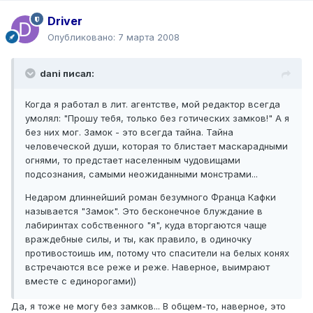
Driver
Опубликовано:
7 марта 2008
dani писал:
Когда я работал в лит. агентстве, мой редактор всегда
умолял: "Прошу тебя, только без готических замков!" А я
без них мог. Замок - это всегда тайна. Тайна
человеческой души, которая то блистает маскарадными
огнями, то предстает населенным чудовищами
подсознания, самыми неожиданными монстрами...
Недаром длиннейший роман безумного Франца Кафки
называется "Замок". Это бесконечное блуждание в
лабиринтах собственного "я", куда вторгаются чаще
враждебные силы, и ты, как правило, в одиночку
противостоишь им, потому что спасители на белых конях
встречаются все реже и реже. Наверное, выимрают
вместе с единорогами))
Да, я тоже не могу без замков... В общем-то, наверное, это