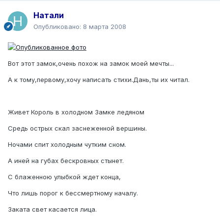
Натали
Опубликовано:
8 марта 2008
Вот этот замок,очень похож на замок моей мечты...
А к тому,первому,хочу написать стихи.Дань,ты их читал.
Живет Король в холодном Замке ледяном
Средь острых скал заснеженной вершины.
Ночами спит холодным чутким сном.
А иней на губах бескровных стынет.
С блаженною улыбкой ждет конца,
Что лишь порог к бессмертному началу.
Заката свет касается лица.