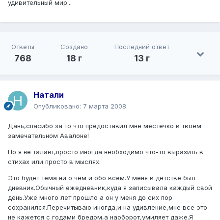
удивительный мир...
Ответы
Создано
Последний ответ
768
18 г
13 г
Натали
Опубликовано:
7 марта 2008
Дань,спасибо за то что предоставил мне местечко в твоем
замечательном Авалоне!
Но я не талант,просто иногда необходимо что-то выразить в
стихах или просто в мыслях.
Это будет тема ни о чем и обо всем.У меня в детстве был
дневник.Обычный ежедневник,куда я записывала каждый свой
день.Уже много лет прошло а он у меня до сих пор
сохранился.Перечитываю иногда,и на удивление,мне все это
не кажется с годами бредом,а наоборот,умиляет даже.Я