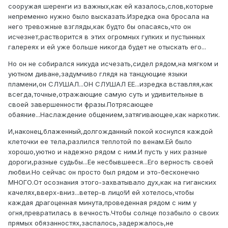
сооружая шеренги из важных,как ей казалось,слов,которые
непременно нужно было высказать.Изредка она бросала на
него тревожные взгляды,как будто бы опасаясь,что он
исчезнет,растворится в этих огромных гулких и пустынных
галереях и ей уже больше никогда будет не отыскать его...
Но он не собирался никуда исчезать,сидел рядом,на мягком и
уютном диване,задумчиво глядя на танцующие языки
пламени,он СЛУШАЛ...ОН СЛУШАЛ ЕЕ...изредка вставляя,как
всегда,точные,отражающие самую суть и удивительные в
своей завершенности фразы.Потрясающее
обаяние...Наслаждение общением,затягивающее,как наркотик.
И,наконец,блаженный,долгожданный покой коснулся каждой
клеточки ее тела,разлился теплотой по венам.Ей было
хорошо,уютно и надежно рядом с ним.И пусть у них разные
дороги,разные судьбы...Ее несбывшееся...Его верность своей
любви.Но сейчас он просто был рядом и это-бесконечно
МНОГО.От осознания этого-захватывало дух,как на гиганских
качелях,вверх-вниз...ветер-в лицо!И ей хотелось,чтобы
каждая драгоценная минута,проведенная рядом с ним у
огня,превратилась в вечность.Чтобы солнце позабыло о своих
прямых обязанностях,заспалось,задержалось,не