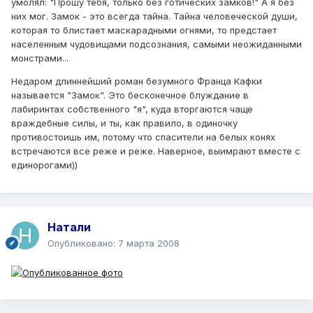
умолял: "Прошу тебя, только без готических замков!" А я без
них мог. Замок - это всегда тайна. Тайна человеческой души,
которая то блистает маскарадными огнями, то предстает
населенным чудовищами подсознания, самыми неожиданными
монстрами...
Недаром длиннейший роман безумного Франца Кафки
называется "Замок". Это бесконечное блуждание в
лабиринтах собственного "я", куда вторгаются чаще
враждебные силы, и ты, как правило, в одиночку
противостоишь им, потому что спасители на белых конях
встречаются все реже и реже. Наверное, выимрают вместе с
единорогами))
Натали
Опубликовано:
7 марта 2008