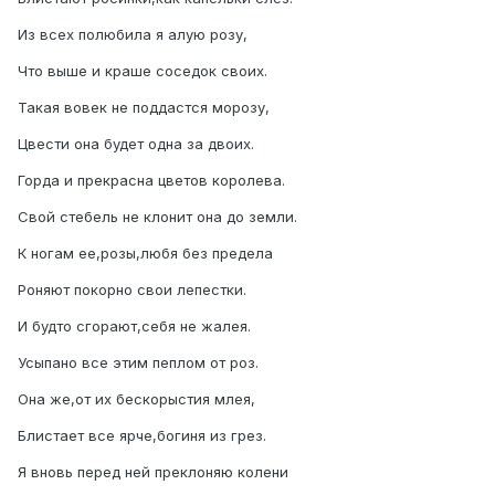
Из всех полюбила я алую розу,
Что выше и краше соседок своих.
Такая вовек не поддастся морозу,
Цвести она будет одна за двоих.
Горда и прекрасна цветов королева.
Свой стебель не клонит она до земли.
К ногам ее,розы,любя без предела
Роняют покорно свои лепестки.
И будто сгорают,себя не жалея.
Усыпано все этим пеплом от роз.
Она же,от их бескорыстия млея,
Блистает все ярче,богиня из грез.
Я вновь перед ней преклоняю колени