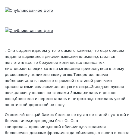
...Они сидели вдвоем у того самого камина,что еще совсем
недавно взрывался дикими языками пламени,стараясь
поглотить все то безумное количество исписаных
листов,мечтающих хоть на мгновение прикоснуться к этому
роскошному великолепному огню.Теперь-же пламя
поблескивало в темноте огромной гостиной ровными
красноватыми язычками,освещая их лица...Звездная лунная
ночь,раскинувшаяся за стенами Замка,лилась в резное
окно,блестела и переливалась в витражах,стелилась узкой
золотистой дорожкой на полу.
Огромный спящий Замок больше не пугал ее своей пустотой и
безмолвием,ведь рядом был-Он.Она
говорила....торопливо,порой сбивчиво,выстраивая
бесконечно-длинные фразы,иногда сбиваясь,но снова и снова