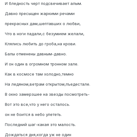
И бледность черт подсвечивает алым.
Давно пресыщен жаркими речами
прекрасных дам,шептавших о любви,
Что в ноги падали,с безумием желали,
Клялись любить до гроба,на крови.
Балы отменены давным-давно.
И он один в огромном тронном зале.
Как в космосе там холодно,темно
На ледяном,ветрам открытом,пъедестале.
В окно замерзшее на звезды посмотреть-
Вот это все,что у него осталось.
он не боится в небо улететь.
Последний шаг-какая это малость.
Дождаться дня,когда уж не один