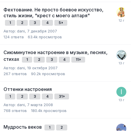
Фехтование. Не просто боевое искусство,
стиль жизни, "крест с моего алтаря"
1
2
3
4
5
Автор:
dani
,
7 декабря 2007
124
ответа
63.4k
просмотров
Сиюминутное настроение в музыке, песнях,
стихах
1
2
3
4
11
Автор:
dani
,
19 октября 2007
267
ответов
90.2k
просмотров
Оттенки настроения
1
2
3
4
31
Автор:
dani
,
7 марта 2008
768
ответов
180.4k
просмотров
Мудрость веков
1
2