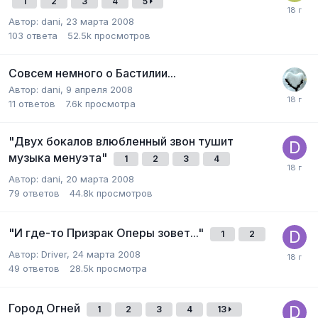
1
2
3
4
5
Автор:
dani
,
23 марта 2008
103
ответа
52.5k
просмотров
Совсем немного о Бастилии...
Автор:
dani
,
9 апреля 2008
11
ответов
7.6k
просмотра
"Двух бокалов влюбленный звон тушит
музыка менуэта"
1
2
3
4
Автор:
dani
,
20 марта 2008
79
ответов
44.8k
просмотров
"И где-то Призрак Оперы зовет..."
1
2
Автор:
Driver
,
24 марта 2008
49
ответов
28.5k
просмотра
Город Огней
1
2
3
4
13