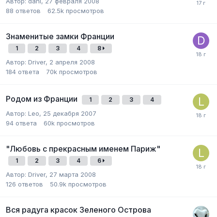
Автор:
dani
,
27 февраля 2008
88
ответов
62.5k
просмотров
Знаменитые замки Франции
1
2
3
4
8
Автор:
Driver
,
2 апреля 2008
184
ответа
70k
просмотров
Родом из Франции
1
2
3
4
Автор:
Leo
,
25 декабря 2007
94
ответа
60k
просмотров
"Любовь с прекрасным именем Париж"
1
2
3
4
6
Автор:
Driver
,
27 марта 2008
126
ответов
50.9k
просмотров
Вся радуга красок Зеленого Острова