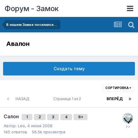
Форум - Замок
В нашем Замке поселился...
Авалон
Создать тему
СОРТИРОВКА
НАЗАД
Страница 1 из 2
ВПЕРЁД
Салон
1
2
3
4
6
Автор:
Leo
,
4 июня 2008
145
ответов
56.5k
просмотра