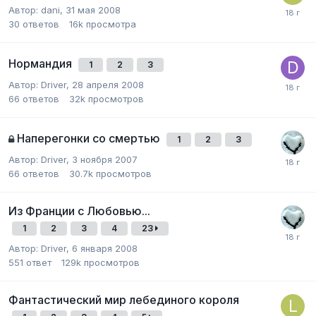
Автор:
dani
,
31 мая 2008
30
ответов
16k
просмотра
Нормандия
1
2
3
Автор:
Driver
,
28 апреля 2008
66
ответов
32k
просмотров
Наперегонки со смертью
1
2
3
Автор:
Driver
,
3 ноября 2007
66
ответов
30.7k
просмотров
Из Франции с Любовью...
1
2
3
4
23
Автор:
Driver
,
6 января 2008
551
ответ
129k
просмотров
Фантастический мир лебединого короля