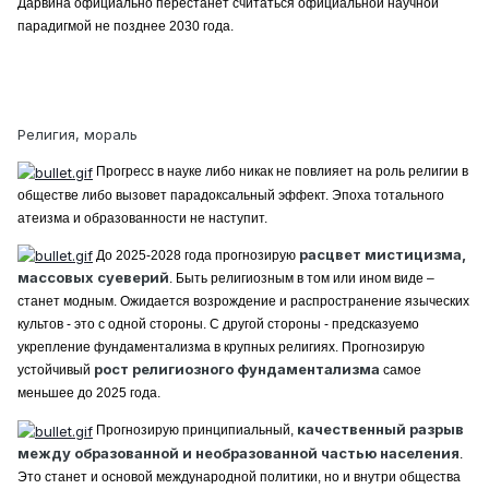
Дарвина официально перестанет считаться официальной научной
парадигмой не позднее 2030 года.
Религия, мораль
Прогресс в науке либо никак не повлияет на роль религии в
обществе либо вызовет парадоксальный эффект. Эпоха тотального
атеизма и образованности не наступит.
расцвет мистицизма,
До 2025-2028 года прогнозирую
массовых суеверий
. Быть религиозным в том или ином виде –
станет модным. Ожидается возрождение и распространение языческих
культов - это с одной стороны. С другой стороны - предсказуемо
укрепление фундаментализма в крупных религиях. Прогнозирую
рост религиозного фундаментализма
устойчивый
самое
меньшее до 2025 года.
качественный разрыв
Прогнозирую принципиальный,
между образованной и необразованной частью населения
.
Это станет и основой международной политики, но и внутри общества