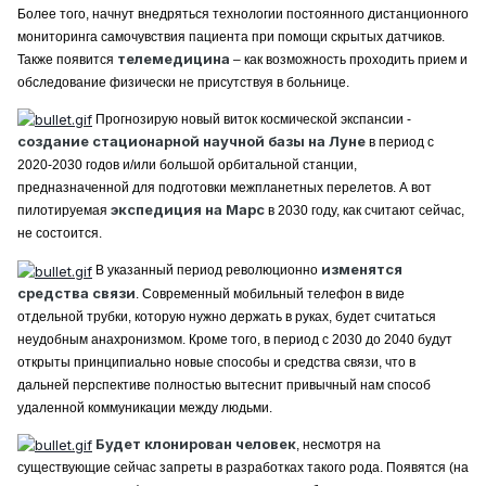
Более того, начнут внедряться технологии постоянного дистанционного
мониторинга самочувствия пациента при помощи скрытых датчиков.
телемедицина
Также появится
– как возможность проходить прием и
обследование физически не присутствуя в больнице.
Прогнозирую новый виток космической экспансии -
создание стационарной научной базы на Луне
в период с
2020-2030 годов и/или большой орбитальной станции,
предназначенной для подготовки межпланетных перелетов. А вот
экспедиция на Марс
пилотируемая
в 2030 году, как считают сейчас,
не состоится.
изменятся
В указанный период революционно
средства связи
. Современный мобильный телефон в виде
отдельной трубки, которую нужно держать в руках, будет считаться
неудобным анахронизмом. Кроме того, в период с 2030 до 2040 будут
открыты принципиально новые способы и средства связи, что в
дальней перспективе полностью вытеснит привычный нам способ
удаленной коммуникации между людьми.
Будет клонирован человек
, несмотря на
существующие сейчас запреты в разработках такого рода. Появятся (на