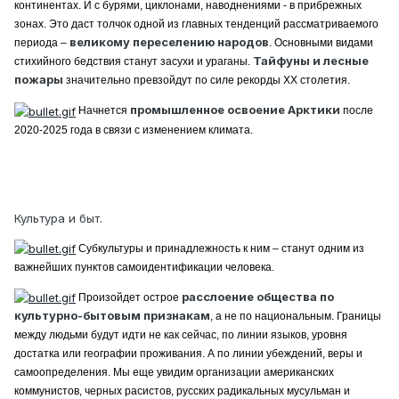
континентах. И с бурями, циклонами, наводнениями - в прибрежных
зонах. Это даст толчок одной из главных тенденций рассматриваемого
великому переселению народов
периода –
. Основными видами
Тайфуны и лесные
стихийного бедствия станут засухи и ураганы.
пожары
значительно превзойдут по силе рекорды XX столетия.
промышленное освоение Арктики
Начнется
после
2020-2025 года в связи с изменением климата.
Культура и быт.
Субкультуры и принадлежность к ним – станут одним из
важнейших пунктов самоидентификации человека.
расслоение общества по
Произойдет острое
культурно-бытовым признакам
, а не по национальным. Границы
между людьми будут идти не как сейчас, по линии языков, уровня
достатка или географии проживания. А по линии убеждений, веры и
самоопределения. Мы еще увидим организации американских
коммунистов, черных расистов, русских радикальных мусульман и