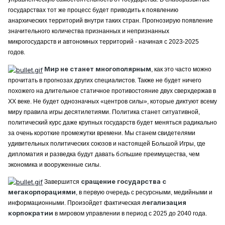
государствах тот же процесс будет приводить к появлению
анархических территорий внутри таких стран. Прогнозирую появление
значительного количества признанных и непризнанных
микрогосударств и автономных территорий - начиная с 2023-2025
годов.
Мир не станет многополярным
, как это часто можно
прочитать в прогнозах других специалистов. Также не будет ничего
похожего на длительное статичное противостояние двух сверхдержав в
XX веке. Не будет однозначных «центров силы», которые диктуют всему
миру правила игры десятилетиями. Политика станет ситуативной,
политический курс даже крупных государств будет меняться радикально
за очень короткие промежутки времени. Мы станем свидетелями
удивительных политических союзов и настоящей Большой Игры, где
о
дипломатия и разведка будут давать б
льшие преимущества, чем
экономика и вооруженные силы.
сращение государства с
Завершится
мегакорпорациями
, в первую очередь с ресурсными, медийными и
легализация
информационными. Произойдет фактическая
корпократии
в мировом управлении в период с 2025 до 2040 года.