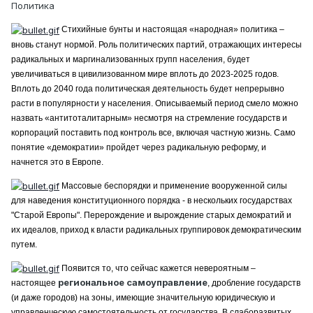
Политика
Стихийные бунты и настоящая «народная» политика –
вновь станут нормой. Роль политических партий, отражающих интересы
радикальных и маргинализованных групп населения, будет
увеличиваться в цивилизованном мире вплоть до 2023-2025 годов.
Вплоть до 2040 года политическая деятельность будет непрерывно
расти в популярности у населения. Описываемый период смело можно
назвать «антитоталитарным» несмотря на стремление государств и
корпораций поставить под контроль все, включая частную жизнь. Само
понятие «демократии» пройдет через радикальную реформу, и
начнется это в Европе.
Массовые беспорядки и применение вооруженной силы
для наведения конституционного порядка - в нескольких государствах
"Старой Европы". Перерождение и вырождение старых демократий и
их идеалов, приход к власти радикальных группировок демократическим
путем.
Появится то, что сейчас кажется невероятным –
региональное самоуправление
настоящее
, дробление государств
(и даже городов) на зоны, имеющие значительную юридическую и
управленческую самостоятельность от государства. В слаборазвитых