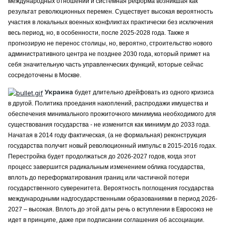
международных отношений и системная реформа возникшая как
результат революционных перемен. Существует высокая вероятность
участия в локальных военных конфликтах практически без исключения
весь период, но, в особенности, после 2025-2028 года. Также я
прогнозирую не перенос столицы, но, вероятно, строительство нового
административного центра не позднее 2030 года, который примет на
себя значительную часть управленческих функций, которые сейчас
сосредоточены в Москве.
Украина
будет длительно дрейфовать из одного кризиса
в другой. Политика проедания накоплений, распродажи имущества и
обеспечения минимального прожиточного минимума необходимого для
существования государства - не изменится как минимум до 2033 года.
Начатая в 2014 году фактическая, (а не формальная) реконструкция
государства получит новый революционный импульс в 2015-2016 годах.
Перестройка будет продолжаться до 2026-2027 годов, когда этот
процесс завершится радикальным изменением облика государства,
вплоть до переформатирования границ или частичной потери
государственного суверенитета. Вероятность поглощения государства
международными надгосударственными образованиями в период 2026-
2027 – высокая. Вплоть до этой даты речь о вступлении в Евросоюз не
идет в принципе, даже при подписании соглашения об ассоциации.