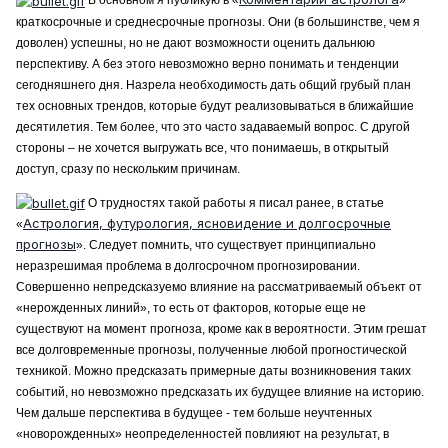
В основном я публикую в «
»
краткосрочные и среднесрочные прогнозы. Они (в большинстве, чем я
доволен) успешны, но не дают возможности оценить дальнюю
перспективу. А без этого невозможно верно понимать и тенденции
сегодняшнего дня. Назрела необходимость дать общий грубый план
тех основных трендов, которые будут реализовываться в ближайшие
десятилетия. Тем более, что это часто задаваемый вопрос. С другой
стороны – не хочется выгружать все, что понимаешь, в открытый
доступ, сразу по нескольким причинам.
О трудностях такой работы я писал ранее, в статье
Астрология, футурология, ясновидение и долгосрочные
«
прогнозы
». Следует помнить, что существует принципиально
неразрешимая проблема в долгосрочном прогнозировании.
Совершенно непредсказуемо влияние на рассматриваемый объект от
«нерожденных линий», то есть от факторов, которые еще не
существуют на момент прогноза, кроме как в вероятности. Этим грешат
все долговременные прогнозы, полученные любой прогностической
техникой. Можно предсказать примерные даты возникновения таких
событий, но невозможно предсказать их будущее влияние на историю.
Чем дальше перспектива в будущее - тем больше неучтенных
«новорожденных» неопределенностей повлияют на результат, в