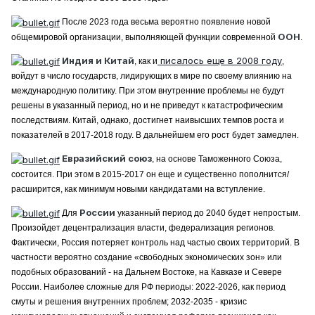
После 2023 года весьма вероятно появление новой
ООН
общемировой организации, выполняющей функции современной
.
Индия и Китай
писалось еще в 2008 году
, как и
,
войдут в число государств, лидирующих в мире по своему влиянию на
международную политику. При этом внутренние проблемы не будут
решены в указанный период, но и не приведут к катастрофическим
последствиям. Китай, однако, достигнет наивысших темпов роста и
показателей в 2017-2018 году. В дальнейшем его рост будет замедлен.
Евразийский союз
, на основе Таможенного Союза,
состоится. При этом в 2015-2017 он еще и существенно пополнится/
расширится, как минимум новыми кандидатами на вступление.
России
Для
указанный период до 2040 будет непростым.
Произойдет децентрализация власти, федерализация регионов.
Фактически, Россия потеряет контроль над частью своих территорий. В
частности вероятно создание «свободных экономических зон» или
подобных образований - на Дальнем Востоке, на Кавказе и Севере
России. Наиболее сложные для РФ периоды: 2022-2026, как период
смуты и решения внутренних проблем; 2032-2035 - кризис