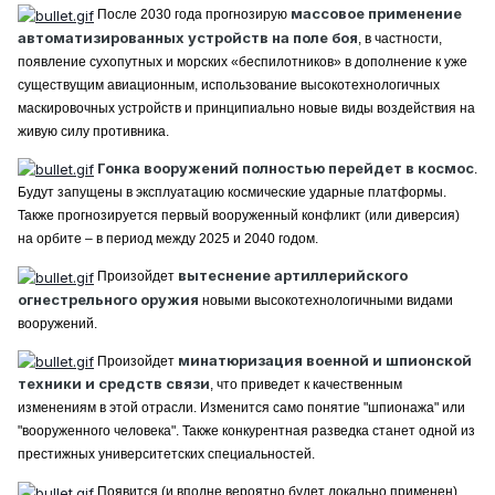
массовое применение
После 2030 года прогнозирую
автоматизированных устройств на поле боя
, в частности,
появление сухопутных и морских «беспилотников» в дополнение к уже
существущим авиационным, использование высокотехнологичных
маскировочных устройств и принципиально новые виды воздействия на
живую силу противника.
Гонка вооружений полностью перейдет в космос
.
Будут запущены в эксплуатацию космические ударные платформы.
Также прогнозируется первый вооруженный конфликт (или диверсия)
на орбите – в период между 2025 и 2040 годом.
вытеснение артиллерийского
Произойдет
огнестрельного оружия
новыми высокотехнологичными видами
вооружений.
минатюризация военной и шпионской
Произойдет
техники и средств связи
, что приведет к качественным
изменениям в этой отрасли. Изменится само понятие "шпионажа" или
"вооруженного человека". Также конкурентная разведка станет одной из
престижных университетских специальностей.
Появится (и вполне вероятно будет локально применен)