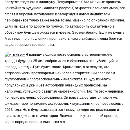
пределе сводя его к минимуму. Популярные в СМИ мрачные прогнозы
ближайшего будущего (кончатся ресурсы, откроется озоновая дыра, все
сгорят в мировом потеплении и замерзнут в новом ледниковом
периоде) - все точно также несбыточны. Именно по описанной причине.
Если мы едем по дороге по прямой, то автомобиль обязательно в
обозримом будущем окажется в кювете. Это неизбежно. Если не рулить.
А вот именно о «рулении» прогнозисты часто забывают, когда берутся
за долговременные прогнозы.
Я напишу в одном месте основные астрологические
тренды будущих 25 лет, собрав их из собственных же публикаций за
последние годы. Букв будет много. Кроме того, я отмечу то, что
астрологически противоречит наиболее авторитетным прогнозам
футурологов и профессиональных аналитиков. И буду избегать
популярных и уже и без астрологии очевидных прогнозов, как,
например, успешного развития нанотехнологий. Так что это – черновик,
но черновик крепко обоснованный. Он навсегда останется таким же,
мунданных
фиксируя мое понимание долгосрочных
прогнозов осенью
2013 года. Но я буду возвращаться к нему, по мере его реализации и
писать отдельные комментарии. Возможно – и уточненный прогноз,
через определенное количество лет.