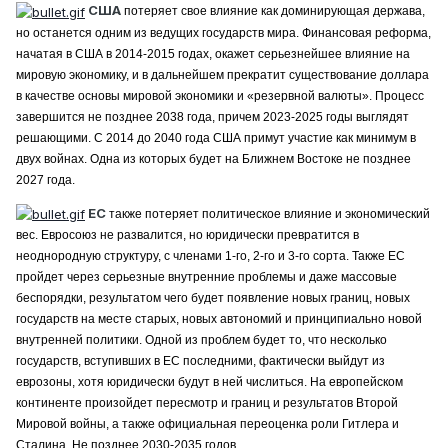
США
потеряет свое влияние как доминирующая держава,
но останется одним из ведущих государств мира. Финансовая реформа,
начатая в США в 2014-2015 годах, окажет серьезнейшее влияние на
мировую экономику, и в дальнейшем прекратит существование доллара
в качестве основы мировой экономики и «резервной валюты». Процесс
завершится не позднее 2038 года, причем 2023-2025 годы выглядят
решающими. С 2014 до 2040 года США примут участие как минимум в
двух войнах. Одна из которых будет на Ближнем Востоке не позднее
2027 года.
ЕС
также потеряет политическое влияние и экономический
вес. Евросоюз не развалится, но юридически превратится в
неоднородную структуру, с членами 1-го, 2-го и 3-го сорта. Также ЕС
пройдет через серьезные внутренние проблемы и даже массовые
беспорядки, результатом чего будет появление новых границ, новых
государств на месте старых, новых автономий и принципиально новой
внутренней политики. Одной из проблем будет то, что несколько
государств, вступивших в ЕС последними, фактически выйдут из
еврозоны, хотя юридически будут в ней числиться. На европейском
континенте произойдет пересмотр и границ и результатов Второй
Мировой войны, а также официальная переоценка роли Гитлера и
Сталина. Не позднее 2030-2035 годов.