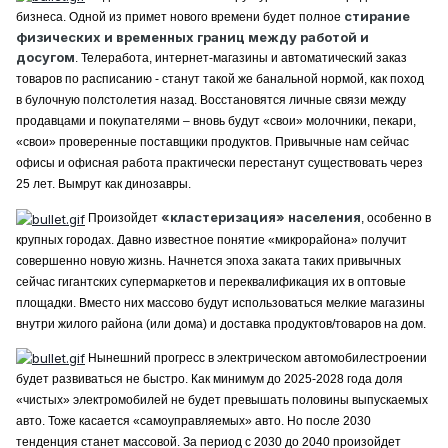
стирание
бизнеса. Одной из примет нового времени будет полное
физических и временных границ между работой и
досугом
. Телеработа, интернет-магазины и автоматический заказ
товаров по расписанию - станут такой же банальной нормой, как поход
в булочную полстолетия назад. Восстановятся личные связи между
продавцами и покупателями – вновь будут «свои» молочники, пекари,
«свои» проверенные поставщики продуктов. Привычные нам сейчас
офисы и офисная работа практически перестанут существовать через
25 лет. Вымрут как динозавры.
«кластеризация» населения
Произойдет
, особенно в
крупных городах. Давно известное понятие «микрорайона» получит
совершенно новую жизнь. Начнется эпоха заката таких привычных
сейчас гигантских супермаркетов и переквалификация их в оптовые
площадки. Вместо них массово будут использоваться мелкие магазины
внутри жилого района (или дома) и доставка продуктов/товаров на дом.
Нынешний прогресс в электрическом автомобилестроении
будет развиваться не быстро. Как минимум до 2025-2028 года доля
«чистых» электромобилей не будет превышать половины выпускаемых
авто. Тоже касается «самоуправляемых» авто. Но после 2030
тенденция станет массовой. За период с 2030 до 2040 произойдет