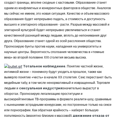
создаст границы, вполне сходные с кастовыми. Образование станет
одним из конфликтных и конкурентных факторов в обществе. Аналогов
мы сейчас не имеем, это новая ситуация. Качество и объем массового
образования будет непрерывно падать, а стоимость и доступность
высшего и элитарного образования - расти. Разрыв между массовой и
элитарной культурой будет непрерывно увеличиваться и станет
качественной разницей между людьми, вплоть до непонимания друг
друга. Образование станет одной из осей расслоения общества.
Прогнозирую бунты против науки, нападения на университеты и
научные центры. Вероятность сползания человечества в «темные
века» во второй половине XXI столетия весьма высока.
Тотальное наблюдение
. Понятие частной жизни,
интимной жизни – понемногу будут уходить в прошлое, также как
вымерло понятие «честь» в начале XX столетия. Секс перестанет быть
медийным табу, в том числе ненормативный и извращенный. Торговля
сексуальная индустрия
людьми и
значительно вырастут в
оборотах. Прогнозирую легализацию проституции и
высокорейтинговые ТВ-программы в формате реалити-шоу, сравнимые
с нынешними эстрадными конкурсами, но построенные только на сексе
или порнографии. Как обратная крайность – наберет большую
движение отказа от
популярность (вероятно близкую к массовой)