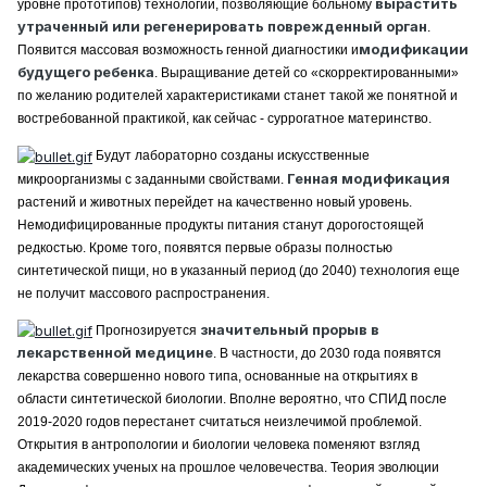
вырастить
уровне прототипов) технологии, позволяющие больному
утраченный или регенерировать поврежденный орган
.
модификации
Появится массовая возможность генной диагностики и
будущего ребенка
. Выращивание детей со «скорректированными»
по желанию родителей характеристиками станет такой же понятной и
востребованной практикой, как сейчас - суррогатное материнство.
Будут лабораторно созданы искусственные
Генная модификация
микроорганизмы с заданными свойствами.
растений и животных перейдет на качественно новый уровень.
Немодифицированные продукты питания станут дорогостоящей
редкостью. Кроме того, появятся первые образы полностью
синтетической пищи, но в указанный период (до 2040) технология еще
не получит массового распространения.
значительный прорыв в
Прогнозируется
лекарственной медицине
. В частности, до 2030 года появятся
лекарства совершенно нового типа, основанные на открытиях в
области синтетической биологии. Вполне вероятно, что СПИД после
2019-2020 годов перестанет считаться неизлечимой проблемой.
Открытия в антропологии и биологии человека поменяют взгляд
академических ученых на прошлое человечества. Теория эволюции