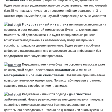
и научном прогрессе. Мир через двадцать пять лет
будет отличаться радикально, намного существеннее, чем тот, который
был 25 лет назад, отличается от современной нам реальности. Это
кажется странным сейчас, но научный прогресс еще больше ускорится.
Искусственный интеллект
не появится, несмотря на
прогнозы и рост мощностей компьютеров. Будут только имитации
мыслительной деятельности. Но будет принципиально решена
возможность подключения к человеческому мозгу электронных
устройств, правда, на уровне прототипов. Будет решена проблема
цифрового распознавания лиц и голосового ввода информации без
предварительного "обучения" программы.
Передним краем науки будет не освоение космоса и даже
биология и физика
не очевидный лидер - электроника, но
материалов с новыми свойствами
. Появление принципиально
новых синтетических материалов. По масштабу перемен это можно
сравнить только с изобретением пластмасс.
диагностике
Радикально изменится подход к
заболеваний
. Новые революционные методики позволят получать
подробные комплексные анализы без непосредственного и
длительного обследования – только по дыханию или анализу слюны.