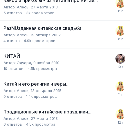
Юмор и приколы - из Китая и про Китай...
Автор:
Алесь
,
27 марта 2013
5
ответов
3k
просмотров
РазNUзданная китайская свадьба
Автор:
Алесь
,
19 октября 2007
4
ответа
4.9k
просмотров
КИТАЙ
Автор:
Эдуард
,
9 ноября 2010
10
ответов
4.5k
просмотра
Китай и его религии и веры...
Автор:
Алесь
,
13 февраля 2015
0
ответов
1.4k
просмотров
Традиционные китайские праздники...
Автор:
Алесь
,
27 марта 2013
6
ответов
4.5k
просмотра