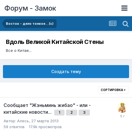
Форум - Замок
Восток - дело тонкое...(с)
Вдоль Великой Kитайской Стены
Все о Kитае...
Создать тему
СОРТИРОВКА
Сообщает "Жэньминь жибао" - или -
китайские новости...
1
2
3
Автор:
Алесь
,
27 марта 2013
59
ответов
17.9k
просмотров