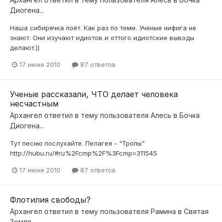
Диогена...
Наша сибирячка поёт. Как раз по теме. Ученые нифига не
знают. Они изучают идиотов и оттого идиотские выводы
делают.))
17 июня 2010
87 ответов
Ученые рассказали, ЧТО делает человека
несчастным
Архангел
ответил в тему пользователя
Алесь
в
Бочка
Диогена...
Тут песню послухайте. Пелагея - "Тропы"
http://hubu.ru/#ru%2Fcmp%2F%3Fcmp=311545
17 июня 2010
87 ответов
Флотилия свободы?
Архангел
ответил в тему пользователя
Рамина
в
Святая
Земля ...