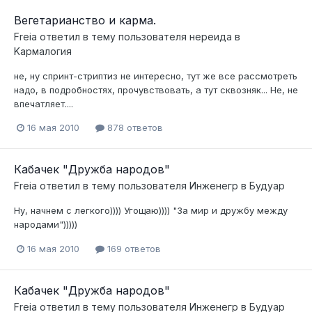
Вегетарианство и карма.
Freia
ответил в тему пользователя
нереида
в
Kармалогия
не, ну спринт-стриптиз не интересно, тут же все рассмотреть
надо, в подробностях, прочувствовать, а тут сквозняк... Не, не
впечатляет....
16 мая 2010
878 ответов
Кабачек "Дружба народов"
Freia
ответил в тему пользователя
Инженегр
в
Будуар
Ну, начнем с легкого)))) Угощаю)))) "За мир и дружбу между
народами")))))
16 мая 2010
169 ответов
Кабачек "Дружба народов"
Freia
ответил в тему пользователя
Инженегр
в
Будуар