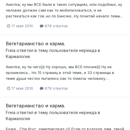
Анютка, ну мы ВСЕ были в таких ситуациях, или подобных, ну
человек должен сам как то мобилизоваться, и не
растекаться как гов..но по Енисею...Ну почитай начало темы...
17 мая 2010
878 ответов
Вегетарианство и карма.
Freia
ответил в тему пользователя
нереида
в
Kармалогия
Анютка, ну ты чего))) Ну хорошо, мы ВСЕ плохие))) Ну не
прониклись... Но 15 страниц в этой теме, и 33 страницы в
теме душа честно пытались как то помочь человеку...
17 мая 2010
878 ответов
Вегетарианство и карма.
Freia
ответил в тему пользователя
нереида
в
Kармалогия
Боже , Che Kryz, заинтриговал =)) Если от вздохов дам, такой