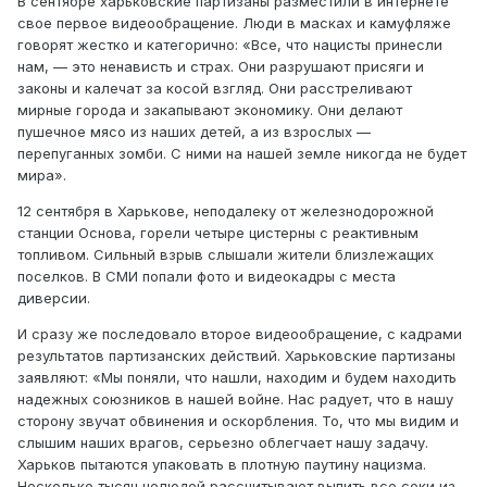
В сентябре харьковские партизаны разместили в интернете
свое первое видеообращение. Люди в масках и камуфляже
говорят жестко и категорично: «Все, что нацисты принесли
нам, — это ненависть и страх. Они разрушают присяги и
законы и калечат за косой взгляд. Они расстреливают
мирные города и закапывают экономику. Они делают
пушечное мясо из наших детей, а из взрослых —
перепуганных зомби. С ними на нашей земле никогда не будет
мира».
12 сентября в Харькове, неподалеку от железнодорожной
станции Основа, горели четыре цистерны с реактивным
топливом. Сильный взрыв слышали жители близлежащих
поселков. В СМИ попали фото и видеокадры с места
диверсии.
И сразу же последовало второе видеообращение, с кадрами
результатов партизанских действий. Харьковские партизаны
заявляют: «Мы поняли, что нашли, находим и будем находить
надежных союзников в нашей войне. Нас радует, что в нашу
сторону звучат обвинения и оскорбления. То, что мы видим и
слышим наших врагов, серьезно облегчает нашу задачу.
Харьков пытаются упаковать в плотную паутину нацизма.
Несколько тысяч нелюдей рассчитывают выпить все соки из