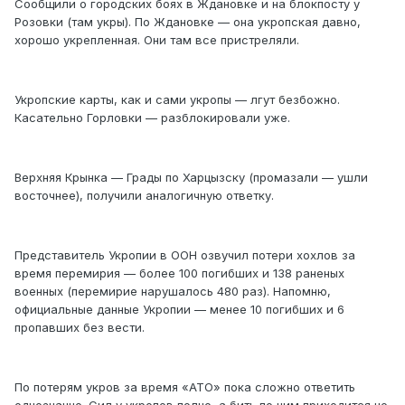
Сообщили о городских боях в Ждановке и на блокпосту у
Розовки (там укры). По Ждановке — она укропская давно,
хорошо укрепленная. Они там все пристреляли.
Укропские карты, как и сами укропы — лгут безбожно.
Касательно Горловки — разблокировали уже.
Верхняя Крынка — Грады по Харцызску (промазали — ушли
восточнее), получили аналогичную ответку.
Представитель Укропии в ООН озвучил потери хохлов за
время перемирия — более 100 погибших и 138 раненых
военных (перемирие нарушалось 480 раз). Напомню,
официальные данные Укропии — менее 10 погибших и 6
пропавших без вести.
По потерям укров за время «АТО» пока сложно ответить