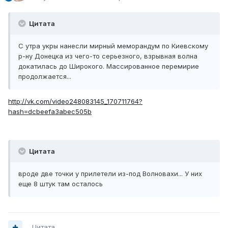
Цитата
С утра укры нанесли мирный меморандум по Киевскому
р-ну Донецка из чего-то серьезного, взрывная волна
докатилась до Широкого. Массированное перемирие
продолжается...
http://vk.com/video248083145_170711764?
hash=dcbeefa3abec505b
Цитата
вроде две точки у прилетели из-под Волновахи... У них
еще 8 штук там осталось
Цитата