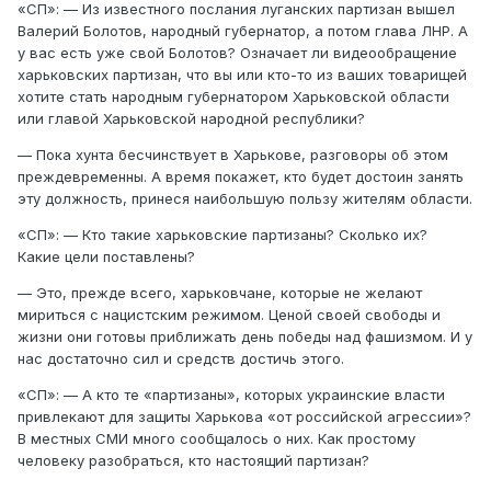
«СП»: — Из известного послания луганских партизан вышел
Валерий Болотов, народный губернатор, а потом глава ЛНР. А
у вас есть уже свой Болотов? Означает ли видеообращение
харьковских партизан, что вы или кто-то из ваших товарищей
хотите стать народным губернатором Харьковской области
или главой Харьковской народной республики?
— Пока хунта бесчинствует в Харькове, разговоры об этом
преждевременны. А время покажет, кто будет достоин занять
эту должность, принеся наибольшую пользу жителям области.
«СП»: — Кто такие харьковские партизаны? Сколько их?
Какие цели поставлены?
— Это, прежде всего, харьковчане, которые не желают
мириться с нацистским режимом. Ценой своей свободы и
жизни они готовы приближать день победы над фашизмом. И у
нас достаточно сил и средств достичь этого.
«СП»: — А кто те «партизаны», которых украинские власти
привлекают для защиты Харькова «от российской агрессии»?
В местных СМИ много сообщалось о них. Как простому
человеку разобраться, кто настоящий партизан?