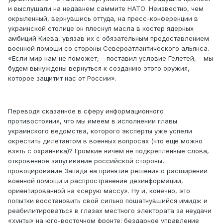
и выслушали на недавнем саммите НАТО. Неизвестно, чем
окрыленный, вернувшись оттуда, на пресс-конференции в
украинской столице он плеснул масла в костер ядерных
амбиций Киева, увязав их с обязательным предоставлением
военной помощи со стороны Североатлантического альянса.
«Если мир нам не поможет, – поставил условие Гелетей, – мы
будем вынуждены вернуться к созданию этого оружия,
которое защитит нас от России».
Переводя сказанное в сферу информационного
противостояния, что мы имеем в исполнении главы
украинского ведомства, которого эксперты уже успели
окрестить дилетантом в военных вопросах (что еще можно
взять с охранника)? Громкие ничем не подкрепленные слова,
откровенное запугивание российской стороны,
провоцирование Запада на принятие решения о расширении
военной помощи и распространение дезинформации,
ориентированной на «серую массу». Ну и, конечно, это
попытки восстановить свой сильно пошатнувшийся имидж и
реабилитироваться в глазах местного электората за неудачи
«хунты» на юго-восточном фронте: бездарное управление