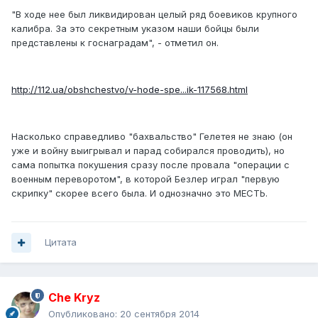
"В ходе нее был ликвидирован целый ряд боевиков крупного
калибра. За это секретным указом наши бойцы были
представлены к госнаградам", - отметил он.
http://112.ua/obshchestvo/v-hode-spe...ik-117568.html
Насколько справедливо "бахвальство" Гелетея не знаю (он
уже и войну выигрывал и парад собирался проводить), но
сама попытка покушения сразу после провала "операции с
военным переворотом", в которой Безлер играл "первую
скрипку" скорее всего была. И однозначно это МЕСТЬ.
Цитата
Che Kryz
Опубликовано:
20 сентября 2014