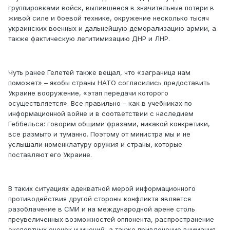
группировками войск, вылившееся в значительные потери в
живой силе и боевой технике, окружение несколько тысяч
украинских военных и дальнейшую деморализацию армии, а
также фактическую легитимизацию ДНР и ЛНР.
Чуть ранее Гелетей также вещал, что «заграница нам
поможет» – якобы страны НАТО согласились предоставить
Украине вооружение, «этап передачи которого
осуществляется». Все правильно – как в учебниках по
информационной войне и в соответствии с наследием
Геббельса: говорим общими фразами, никакой конкретики,
все размыто и туманно. Поэтому от министра мы и не
услышали номенклатуру оружия и страны, которые
поставляют его Украине.
В таких ситуациях адекватной мерой информационного
противодействия другой стороны конфликта является
разоблачение в СМИ и на международной арене столь
преувеличенных возможностей оппонента, распространение
экспертных оценок и мнений, а также привлечение внимания