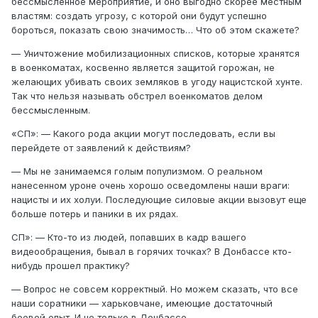
бессмысленное мероприятие, и оно выгодно скорее местным
властям: создать угрозу, с которой они будут успешно
бороться, показать свою значимость… Что об этом скажете?
— Уничтожение мобилизационных списков, которые хранятся
в военкоматах, косвенно является защитой горожан, не
желающих убивать своих земляков в угоду нацистской хунте.
Так что нельзя называть обстрел военкоматов делом
бессмысленным.
«СП»: — Какого рода акции могут последовать, если вы
перейдете от заявлений к действиям?
— Мы не занимаемся голым популизмом. О реальном
нанесенном уроне очень хорошо осведомлены наши враги:
нацисты и их холуи. Последующие силовые акции вызовут еще
больше потерь и паники в их рядах.
СП»: — Кто-то из людей, попавших в кадр вашего
видеообращения, бывал в горячих точках? В Донбассе кто-
нибудь прошел практику?
— Вопрос не совсем корректный. Но можем сказать, что все
наши соратники — харьковчане, имеющие достаточный
боевой опыт. И не только в Донбассе.