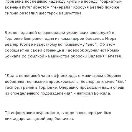
Провалив последнюю надежду хунты на победу: "бархатный
военный путч" арестом "генерала" Корсуня Безлер похоже
сильно разозлил шестерок Вашингтона:
В ходе недавней спецоперации украинских спецслужб в
Горловке был ранен один из командиров боевиков Игорь
Безлер (более известному по позывному "Бес"). Об этом
сообщает на своей странице в Facebook журналист Роман
Бочкала со ссылкой на министра обороны Валерия Гелетея.
"Два с половиной часа офф-рекордс с министром обороны
добавляют понимания происходящего. Безлер по кличке "Бес"
таки был ранен в Горловке. Операцию проводили наши спецы
из определенного подразделения", - написал Бочкала.
По информации журналиста, в ходе спецоперации был
ликвидирован целый ряд боевиков.