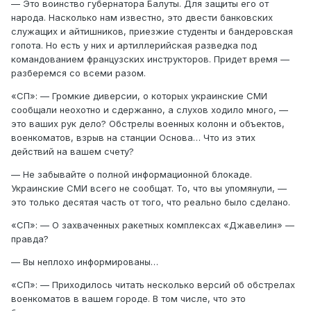
— Это воинство губернатора Балуты. Для защиты его от
народа. Насколько нам известно, это двести банковских
служащих и айтишников, приезжие студенты и бандеровская
гопота. Но есть у них и артиллерийская разведка под
командованием французских инструкторов. Придет время —
разберемся со всеми разом.
«СП»: — Громкие диверсии, о которых украинские СМИ
сообщали неохотно и сдержанно, а слухов ходило много, —
это ваших рук дело? Обстрелы военных колонн и объектов,
военкоматов, взрыв на станции Основа… Что из этих
действий на вашем счету?
— Не забывайте о полной информационной блокаде.
Украинские СМИ всего не сообщат. То, что вы упомянули, —
это только десятая часть от того, что реально было сделано.
«СП»: — О захваченных ракетных комплексах «Джавелин» —
правда?
— Вы неплохо информированы…
«СП»: — Приходилось читать несколько версий об обстрелах
военкоматов в вашем городе. В том числе, что это