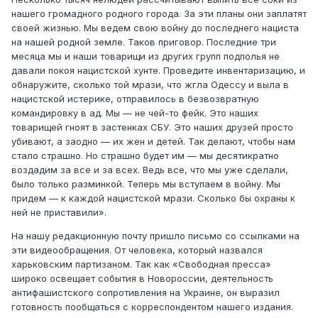
нашего громадного родного города. За эти планы они заплатят
своей жизнью. Мы ведем свою войну до последнего нациста
на нашей родной земле. Таков приговор. Последние три
месяца мы и наши товарищи из других групп подполья не
давали покоя нацистской хунте. Проведите инвентаризацию, и
обнаружите, сколько той мрази, что жгла Одессу и выла в
нацистской истерике, отправилось в безвозвратную
командировку в ад. Мы — не чей-то фейк. Это наших
товарищей гноят в застенках СБУ. Это наших друзей просто
убивают, а заодно — их жен и детей. Так делают, чтобы нам
стало страшно. Но страшно будет им — мы десятикратно
воздадим за все и за всех. Ведь все, что мы уже сделали,
было только разминкой. Теперь мы вступаем в войну. Мы
придем — к каждой нацистской мрази. Сколько бы охраны к
ней не приставили».
На нашу редакционную почту пришло письмо со ссылками на
эти видеообращения. От человека, который назвался
харьковским партизаном. Так как «Свободная пресса»
широко освещает события в Новороссии, деятельность
антифашистского сопротивления на Украине, он выразил
готовность пообщаться с корреспондентом нашего издания.