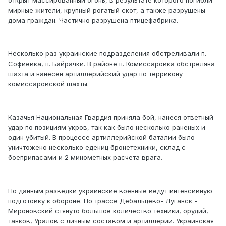
открыт массированный огонь, в результате которого погибли
мирные жители, крупный рогатый скот, а также разрушены
дома граждан. Частично разрушена птицефабрика.
Несколько раз украинские подразделения обстреливали п.
Софиевка, п. Байрачки. В районе п. Комиссаровка обстреляна
шахта и нанесен артиллерийский удар по террикону
комиссаровской шахты.
Казачья Национальная Гвардия приняла бой, нанеся ответный
удар по позициям укров, так как было несколько раненых и
один убитый. В процессе артиллерийской баталии было
уничтожено несколько едениц бронетехники, склад с
боеприпасами и 2 минометных расчета врага.
По данным разведки украинские военные ведут интенсивную
подготовку к обороне. По трассе Дебальцево- Луганск -
Мироновский стянуто большое количество техники, орудий,
танков, Уралов с личным составом и артиллерии. Украинская