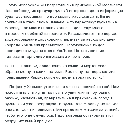
С этим человеком мы встретились в приграничной местности.
Наш собеседник предупредил: «В интересах дела информация
будет дозированная, не все можно рассказывать. Вы не
подписывайтесь своим именем. А то перестанут пускать на
Украину, как многих ваших коллег. Здесь еще много
интересных событий назревает». Рассказывает, что первое
видеообращение харьковских партизан за несколько дней
набрало 250 тысяч просмотров. Партизанские видео
периодически удаляются с YouTube. Но харьковские
партизаны терпеливо выкладывают их вновь.
«СП»: — Ваши видеопослания напомнили мартовское
обращение луганских партизан. Вас не пугает перспектива
превращения Харьковской области в горячую точку?
— По факту Харьков уже и так является горячей точкой. Нам
известны планы хунты полностью уничтожить неугодных
режиму харьковчан, превратить наш прекрасный город в
руины. Они уже превращают в руины всю Украину, но не все
еще это видят и понимают. Мы приложим максимум усилий,
чтобы этого не случилось. Надо вовремя остановить этот
разрушительный процесс.