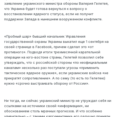
заявление украинского министра обороны Валерия Гелетея,
что Украина будет готова вернуться к вопросу о
восстановлении ядерного статуса, если не получит
поддержки Запада в нынешнем вооруженном конфликте.
«Пробный шар» бывший начальник Управления
государственной охраны Украины выкатил еще 1 сентября на
своей странице в Facebook, причем сделал это «от
противного». Подводя итоги трехмесячной карательной
операции на юго-востоке страны, Гелетей позволил себе
утверждать, что с российской стороны «по неофициальным
каналам» несколько раз поступали угрозы «применить
тактическое ядерное оружие», если украинские войска «не
прекратят сопротивление». А по сему (то есть по Гелетею)
нужно «срочно выстраивать оборону от России».
Ни тогда, ни сейчас украинский министр не утруждал себя ни
ссылками на источники своей «информации», ни
обоснованием столь мрачных прогнозов. И что особенно
удивительно – с такими «аргументами» его радушно приняли