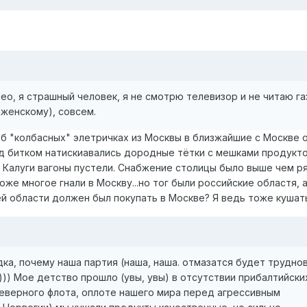
Лео, я страшный человек, я не смотрю телевизор и не читаю га
женскому), совсем.
 об "колбасных" элетричках из Москвы в близжайшие с Москве 
д битком натискиавались дородные тётки с мешками продуктов
ле Калуги вагоны пустели. Снабжение столицы было выше чем 
же многое гнали в Москву...но тог были российские областя, а
ей области должен был покупать в Москве? Я ведь тоже кушать
ка, почему наша партия (наша, наша. отмазатся будет трудно
))) Мое детство прошло (увы, увы) в отсутствии прибалтийски
Северного флота, оплоте нашего мира перед агрессивным