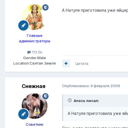
А Натуля приготовила уже яйце
Главные
администраторы
113.5k
Gender:
Male
Location:
Святая Земля
Цитата
Снежная
Опубликовано:
9 февраля 2009
Алесь писал:
А Натуля приготовила уже я
Советник