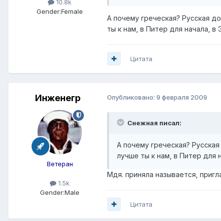
10.8k
Gender:
Female
А почему греческая? Русская доч
ты к нам, в Питер для начала, в
Цитата
Инженегр
Опубликовано:
9 февраля 2009
Снежная писал:
А почему греческая? Русская 
лучше ты к нам, в Питер для 
Ветеран
Мдя. приняла называется, пригл
1.5k
Gender:
Male
Цитата