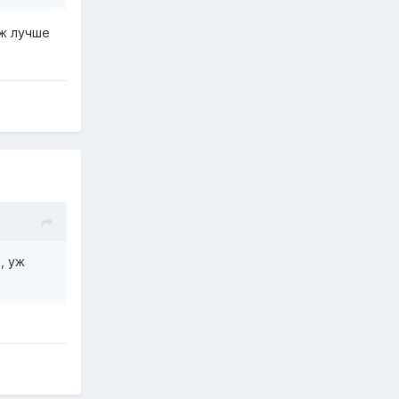
уж лучше
, уж