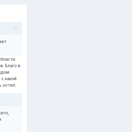
зет
области.
. Благо в
рядом
 с какой
 хотел.
вато,
х