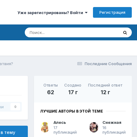
Регистрация
Уже зарегистрированы? Войти
Латвия?
Последние Сообщения
Ответы
Создано
Последний ответ
62
17 г
12 г
ки
0
ЛУЧШИЕ АВТОРЫ В ЭТОЙ ТЕМЕ
Алесь
Снежная
17
16
публикаций
публикаций
 в тему