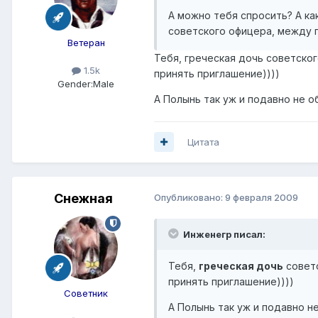
А можно тебя спросить? А ка
советского офицера, между п
Ветеран
Тебя, греческая дочь советско
1.5k
принять приглашение))))
Gender:
Male
А Полынь так уж и подавно не о
Цитата
Снежная
Опубликовано:
9 февраля 2009
Инженегр писал:
Тебя,
греческая дочь
советс
принять приглашение))))
Советник
А Полынь так уж и подавно не