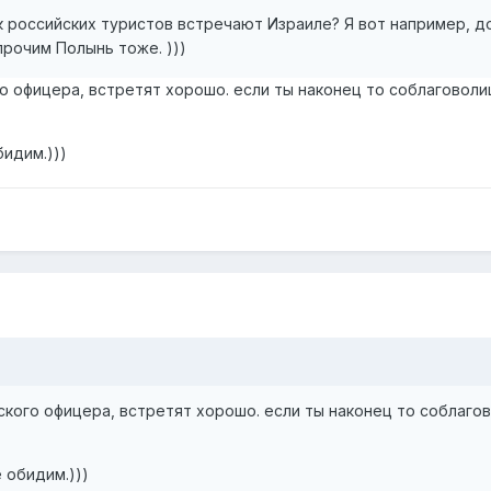
к российских туристов встречают Израиле? Я вот например, д
рочим Полынь тоже. )))
го офицера, встретят хорошо. если ты наконец то соблаговол
бидим.)))
кого офицера, встретят хорошо. если ты наконец то соблаго
 обидим.)))