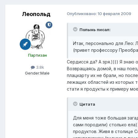
Леопольд
Опубликовано:
10 февраля 2009
Полынь писал:
Итак, персонально для Лео: 
(привет профессору Преобра
Партизан
Сердисся да? А зря.)))) Я знаю
3.8k
Возвращаясь домой, в наш поез
Gender:
Male
плацкарту их не брали, но пос
лежащих областей из которых то
стати я продукты к примеру мо
Цитата
Для меня тоже большая загад
сами породили) столько ела)
продуктов. Живя в столице 