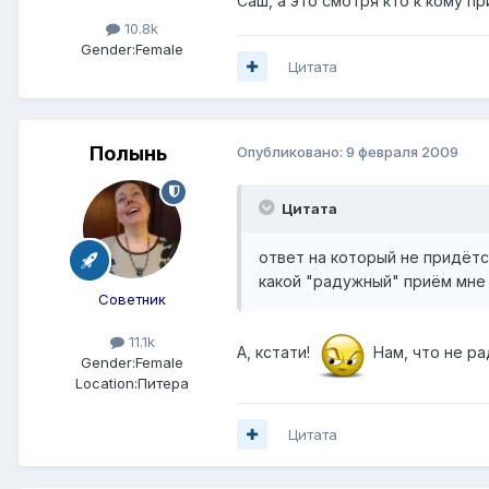
Саш, а это смотря кто к кому пр
10.8k
Gender:
Female
Цитата
Полынь
Опубликовано:
9 февраля 2009
Цитата
ответ на который не придётся
какой "радужный" приём мне б
Советник
11.1k
А, кстати!
Нам, что не рад
Gender:
Female
Location:
Питера
Цитата