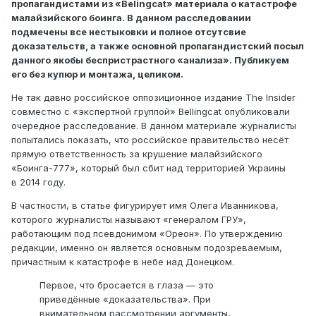
пропагандистами из «Belingcat» материала о катастрофе
малайзийского боинга.
В данном расследовании
подмечены все нестыковки и полное отсутсвие
доказательств, а также основной пропагандистский посыл
данного якобы беспристрастного «анализа». Публикуем
его без купюр и монтажа, целиком.
Не так давно российское оппозиционное издание The Insider
совместно с «экспертной группой» Bellingcat опубликовали
очередное расследование. В данном материале журналисты
попытались показать, что российское правительство несёт
прямую ответственность за крушение малайзийского
«Боинга-777», который был сбит над территорией Украины
в 2014 году.
В частности, в статье фигурирует имя Олега Иванникова,
которого журналисты называют «генералом ГРУ»,
работающим под псевдонимом «Ореон». По утверждению
редакции, именно он является основным подозреваемым,
причастным к катастрофе в небе над Донецком.
Первое, что бросается в глаза — это
приведённые «доказательства». При
внимательном рассмотрении аргументы,