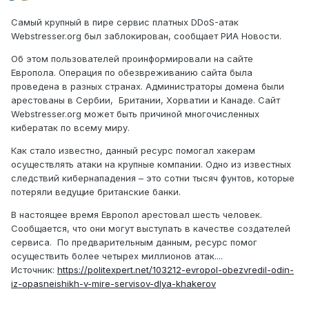
Самый крупный в пире сервис платных DDoS-атак
Webstresser.org был заблокирован, сообщает РИА Новости.
Об этом пользователей проинформировали на сайте
Европола. Операция по обезвреживанию сайта была
проведена в разных странах. Администраторы домена были
арестованы в Сербии, Британии, Хорватии и Канаде. Сайт
Webstresser.org может быть причиной многочисленных
кибератак по всему миру.
Как стало известно, данный ресурс помогал хакерам
осуществлять атаки на крупные компании. Одно из известных
следствий кибернападения – это сотни тысяч фунтов, которые
потеряли ведущие британские банки.
В настоящее время Европол арестовал шесть человек.
Сообщается, что они могут выступать в качестве создателей
сервиса. По предварительным данным, ресурс помог
осуществить более четырех миллионов атак....
Источник:
https://politexpert.net/103212-evropol-obezvredil-odin-
iz-opasneishikh-v-mire-servisov-dlya-khakerov