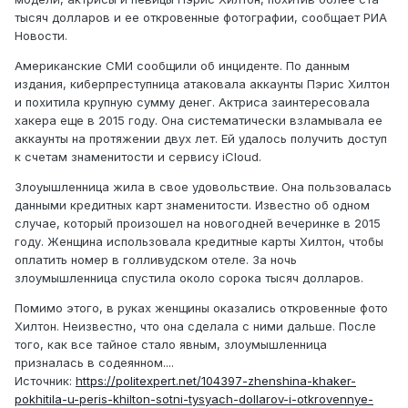
тысяч долларов и ее откровенные фотографии, сообщает РИА
Новости.
Американские СМИ сообщили об инциденте. По данным
издания, киберпреступница атаковала аккаунты Пэрис Хилтон
и похитила крупную сумму денег. Актриса заинтересовала
хакера еще в 2015 году. Она систематически взламывала ее
аккаунты на протяжении двух лет. Ей удалось получить доступ
к счетам знаменитости и сервису iCloud.
Злоуышленница жила в свое удовольствие. Она пользовалась
данными кредитных карт знаменитости. Известно об одном
случае, который произошел на новогодней вечеринке в 2015
году. Женщина использовала кредитные карты Хилтон, чтобы
оплатить номер в голливудском отеле. За ночь
злоумышленница спустила около сорока тысяч долларов.
Помимо этого, в руках женщины оказались откровенные фото
Хилтон. Неизвестно, что она сделала с ними дальше. После
того, как все тайное стало явным, злоумышленница
призналась в содеянном....
Источник:
https://politexpert.net/104397-zhenshina-khaker-
pokhitila-u-peris-khilton-sotni-tysyach-dollarov-i-otkrovennye-