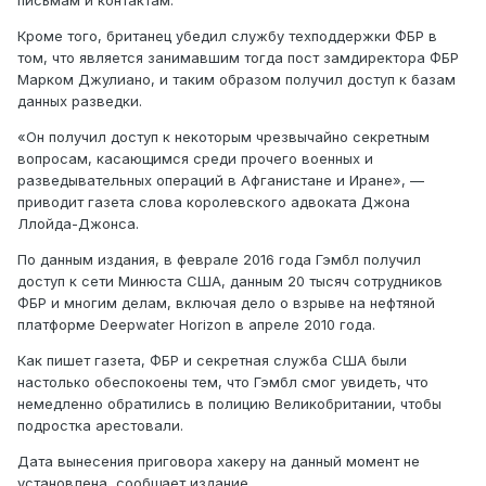
письмам и контактам.
Кроме того, британец убедил службу техподдержки ФБР в
том, что является занимавшим тогда пост замдиректора ФБР
Марком Джулиано, и таким образом получил доступ к базам
данных разведки.
«Он получил доступ к некоторым чрезвычайно секретным
вопросам, касающимся среди прочего военных и
разведывательных операций в Афганистане и Иране», —
приводит газета слова королевского адвоката Джона
Ллойда-Джонса.
По данным издания, в феврале 2016 года Гэмбл получил
доступ к сети Минюста США, данным 20 тысяч сотрудников
ФБР и многим делам, включая дело о взрыве на нефтяной
платформе Deepwater Horizon в апреле 2010 года.
Как пишет газета, ФБР и секретная служба США были
настолько обеспокоены тем, что Гэмбл смог увидеть, что
немедленно обратились в полицию Великобритании, чтобы
подростка арестовали.
Дата вынесения приговора хакеру на данный момент не
установлена, сообщает издание.