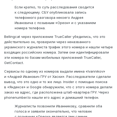
Если кратко, то суть расследования сводится
к следующему. СБУ опубликовала запись
телефонного разговора некоего Андрея
Ивановича с позывным «Ореон» и с указанием
номера телефона.
Bellingcat через приложение TrueCaller убедились, что это
действительно он, проверили через неназванного
украинского журналиста трафик этого номера и нашли четыре
входящих российских номера. Затем они идентифицировали
эти номера по базам мобильных приложений TrueCaller,
GetContact.
Сервисы по одному из номеров выдали имена «Ivannikov»
и «Андрей Иванович ГРУ от Хаски». Расследователи сделали
вывод, что это одно и то же лицо. Insider с помощью поиска
в «Яндексе» и Google обнаружили, что с этого номера делали
заказ на адрес, где расположена штаб-квартира ГРУ. Через
phonenumber.to нашли его адрес и домашний телефон.
Журналисты позвонили Иванникову, сравнили оба
голоса и заявили окончательно, что человек
с позывным «Ореон» является тем самым