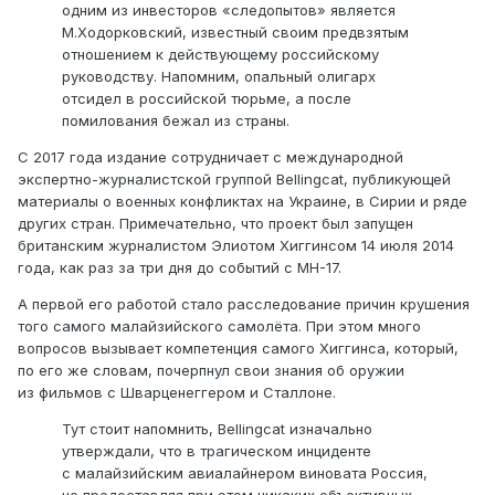
одним из инвесторов «следопытов» является
М.Ходорковский, известный своим предвзятым
отношением к действующему российскому
руководству. Напомним, опальный олигарх
отсидел в российской тюрьме, а после
помилования бежал из страны.
С 2017 года издание сотрудничает с международной
экспертно-журналистской группой Bellingcat, публикующей
материалы о военных конфликтах на Украине, в Сирии и ряде
других стран. Примечательно, что проект был запущен
британским журналистом Элиотом Хиггинсом 14 июля 2014
года, как раз за три дня до событий с MH-17.
А первой его работой стало расследование причин крушения
того самого малайзийского самолёта. При этом много
вопросов вызывает компетенция самого Хиггинса, который,
по его же словам, почерпнул свои знания об оружии
из фильмов с Шварценеггером и Сталлоне.
Тут стоит напомнить, Bellingcat изначально
утверждали, что в трагическом инциденте
с малайзийским авиалайнером виновата Россия,
не предоставляя при этом никаких объективных