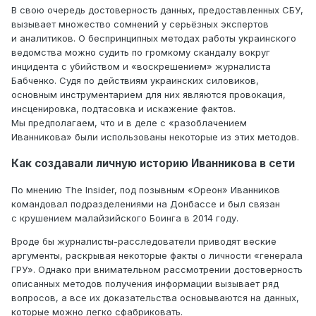
В свою очередь достоверность данных, предоставленных СБУ,
вызывает множество сомнений у серьёзных экспертов
и аналитиков. О беспринципных методах работы украинского
ведомства можно судить по громкому скандалу вокруг
инцидента с убийством и «воскрешением» журналиста
Бабченко. Судя по действиям украинских силовиков,
основным инструментарием для них являются провокация,
инсценировка, подтасовка и искажение фактов.
Мы предполагаем, что и в деле с «разоблачением
Иванникова» были использованы некоторые из этих методов.
Как создавали личную историю Иванникова в сети
По мнению The Insider, под позывным «Ореон» Иванников
командовал подразделениями на Донбассе и был связан
c крушением малайзийского Боинга в 2014 году.
Вроде бы журналисты-расследователи приводят веские
аргументы, раскрывая некоторые факты о личности «генерала
ГРУ». Однако при внимательном рассмотрении достоверность
описанных методов получения информации вызывает ряд
вопросов, а все их доказательства основываются на данных,
которые можно легко сфабриковать.