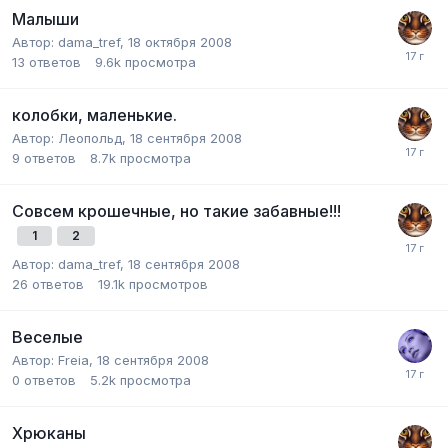
Малыши
Автор:
dama_tref
,
18 октября 2008
13
ответов
9.6k
просмотра
колобки, маленькие.
Автор:
Леопольд
,
18 сентября 2008
9
ответов
8.7k
просмотра
Совсем крошечные, но такие забавные!!!
1
2
Автор:
dama_tref
,
18 сентября 2008
26
ответов
19.1k
просмотров
Веселые
Автор:
Freia
,
18 сентября 2008
0
ответов
5.2k
просмотра
Хрюканы