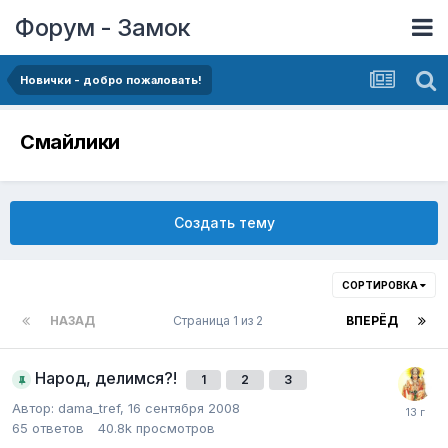
Форум - Замок
Новички - добро пожаловать!
Смайлики
Создать тему
СОРТИРОВКА
НАЗАД
Страница 1 из 2
ВПЕРЁД
Народ, делимся?!
1
2
3
Автор:
dama_tref
,
16 сентября 2008
65
ответов
40.8k
просмотров