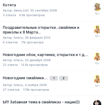
Котята
Автор:
dama_tref
,
30 сентября 2008
3
ответа
6.6k
просмотров
Поздравительные открытки...смайлики и
приколы к 8 Марта...
Автор:
Алесь
,
28 февраля 2013
6
ответов
7.1k
просмотра
Новогодние обои, картинки, открытки и т.д....
Автор:
Алесь
,
20 декабря 2008
22
ответа
13.5k
просмотров
Новогодние смайлики....
1
2
Автор:
Алесь
,
4 ноября 2008
27
ответов
17.8k
просмотров
Ы!!! Забавная тема в смайликах - нации)))