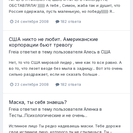
ОБСТАВЛЯЛА! )))))) А тебя , Симон, жаба так и душит, что
Россия одержала, пусть маленькую, но победу)))))) Я...
24 сентября 2008
182 ответа
США никто не любит. Американские
корпорации бьют тревогу
Freia
ответил в тему пользователя
Алесь
в
США
Нет, то что США мировой лидер , мне как то все равно. А
во то, что лезет везде без мыла в задницу... Вот это очень
сильно раздражает, если не сказать больше .
23 сентября 2008
182 ответа
Маска, ты себя знаешь?
Freia
ответил в тему пользователя
Аленка
в
Тесты...Психологические и не очень...
Истинное лицо Ты редко надеваешь маски. Тебе дороже
свое истинное лицо, которого ты не стыдишься. Ты -