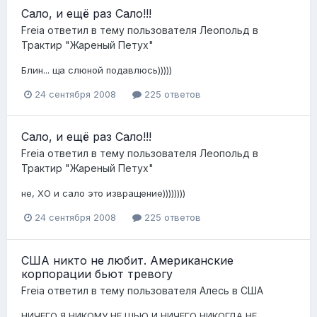
Сало, и ещё раз Сало!!!
Freia
ответил в тему пользователя
Леопольд
в
Трактир "Жареный Петух"
Блин... ща слюной подавлюсь)))))
24 сентября 2008
225 ответов
Сало, и ещё раз Сало!!!
Freia
ответил в тему пользователя
Леопольд
в
Трактир "Жареный Петух"
не, ХО и сало это извращение))))))))
24 сентября 2008
225 ответов
США никто не любит. Американские
корпорации бьют тревогу
Freia
ответил в тему пользователя
Алесь
в
США
НИЧЕГО Я НИКОМУ НЕ ШЬЮ И НИЧЕГО НИКОГДА НЕ