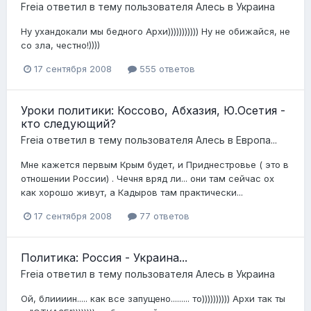
Freia
ответил в тему пользователя
Алесь
в
Украина
Ну ухандокали мы бедного Архи))))))))))) Ну не обижайся, не
со зла, честно!))))
17 сентября 2008
555 ответов
Уроки политики: Коссово, Абхазия, Ю.Осетия -
кто следующий?
Freia
ответил в тему пользователя
Алесь
в
Европа...
Мне кажется первым Крым будет, и Приднестровье ( это в
отношении России) . Чечня вряд ли... они там сейчас ох
как хорошо живут, а Кадыров там практически...
17 сентября 2008
77 ответов
Политика: Россия - Украина...
Freia
ответил в тему пользователя
Алесь
в
Украина
Ой, блиииин..... как все запущено......... то)))))))))) Архи так ты