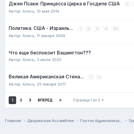
Джен Псаки: Принцесса Цирка в Госдепе США
1
Автор:
Алесь
,
10 мая 2014
Политика: США - Израиль...
1
2
3
4
6
Автор:
Алесь
,
11 января 2009
Что еще беспокоит Вашингтон???
Автор:
Алесь
,
3 июля 2020
Великая Американская Стена...
1
2
Автор:
Алесь
,
25 января 2017
1
2
3
ВПЕРЁД
Страница 1 из 3
Главная
Дворянская Ассамблея
Глоток Адреналина...
Тр