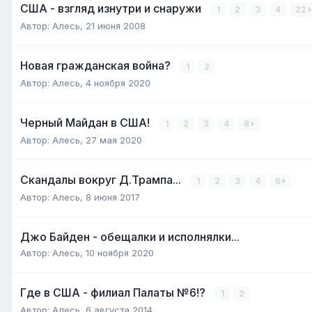
США - взгляд изнутри и снаружи
1
2
3
4
22
Автор:
Алесь
,
21 июня 2008
Новая гражданская война?
1
2
Автор:
Алесь
,
4 ноября 2020
Черный Майдан в США!
1
2
3
4
8
Автор:
Алесь
,
27 мая 2020
Скандалы вокруг Д.Трампа...
1
2
3
4
6
Автор:
Алесь
,
8 июня 2017
Джо Байден - обещалки и исполнялки...
Автор:
Алесь
,
10 ноября 2020
Где в США - филиал Палаты №6!?
1
2
Автор:
Алесь
,
6 августа 2014