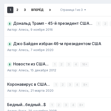
1
2
3
ВПЕРЁД
Страница 1 из 3
Дональд Трамп - 45-й президент США...
1
2
Автор:
Алесь
,
9 ноября 2016
Джо Байден избран 46-м президентом США
Автор:
Алесь
,
7 ноября 2020
Новости из США...
1
2
3
4
16
Автор:
Алесь
,
15 декабря 2012
Коронавирус в США...
1
2
3
4
8
Автор:
Алесь
,
21 марта 2020
Бедный...бедный...$
1
2
3
4
8
Автор:
Freia
,
20 сентября 2008